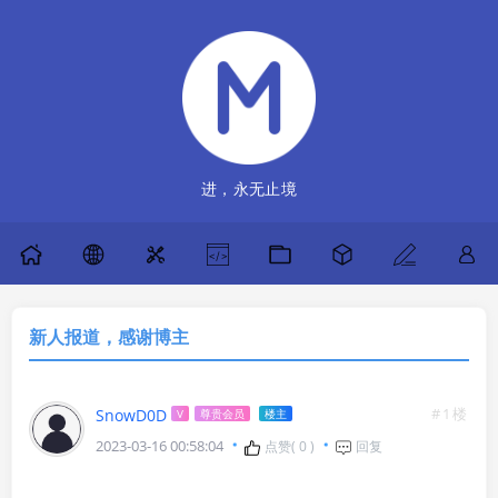
进，永无止境
新人报道，感谢博主
#1楼
SnowD0D
V
尊贵会员
楼主
2023-03-16 00:58:04
点赞(
0
)
回复