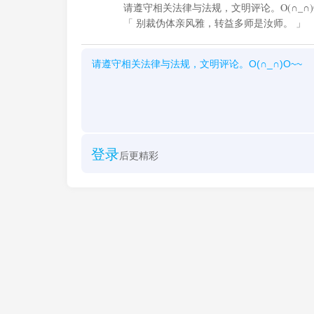
请遵守相关法律与法规，文明评论。O(∩_∩)O
「 别裁伪体亲风雅，转益多师是汝师。 」
登录
后更精彩