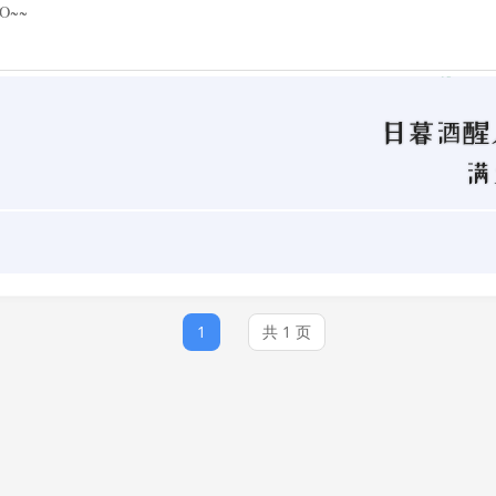
~~

1
共 1 页