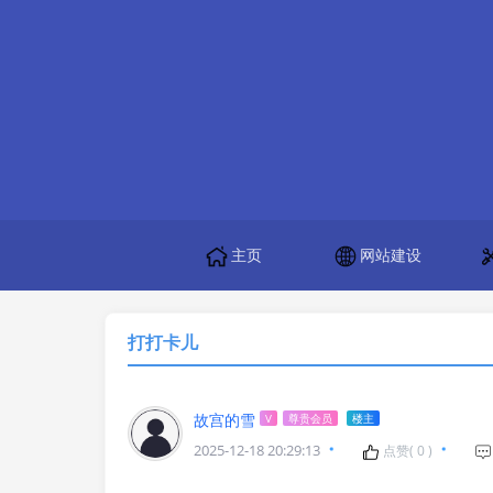
主页
网站建设
打打卡儿
故宫的雪
V
尊贵会员
楼主
2025-12-18 20:29:13
点赞(
0
)