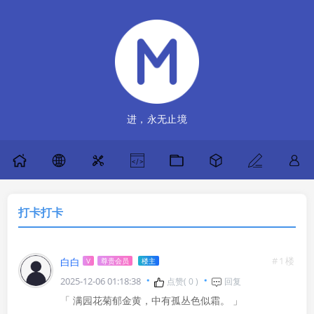
进，永无止境
打卡打卡
#1楼
白白
V
尊贵会员
楼主
2025-12-06 01:18:38
点赞(
0
)
回复
「 满园花菊郁金黄，中有孤丛色似霜。 」