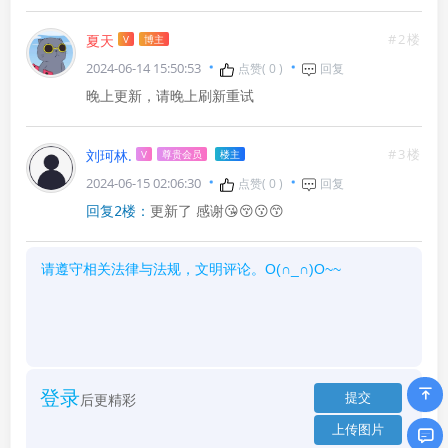
#2楼
夏天
V
博主
2024-06-14 15:50:53
点赞(
0
)
回复
晚上更新，请晚上刷新重试
#3楼
刘珂林.
V
尊贵会员
楼主
2024-06-15 02:06:30
点赞(
0
)
回复
更新了 感谢😘😚😗😙
回复2楼：
登录
后更精彩