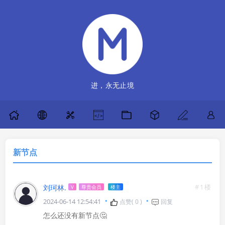
进，永无止境
新节点
#1楼
刘珂林.
V
尊贵会员
楼主
2024-06-14 12:54:41
点赞(
0
)
回复
怎么还没有新节点🤔