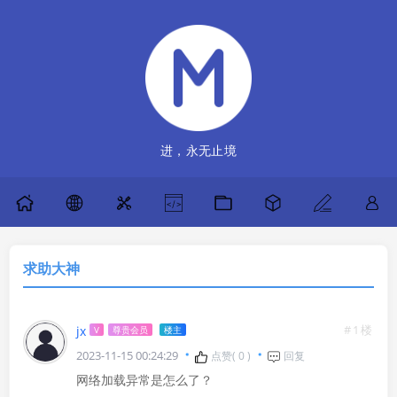
进，永无止境
求助大神
#1楼
jx
V
尊贵会员
楼主
2023-11-15 00:24:29
点赞(
0
)
回复
网络加载异常是怎么了？