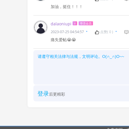
加油，挺住！！！
dalaoniupi
V
尊贵会员
2023-07-25 04:54:57
点赞(
0
)
痛失爱帖😭😭
登录
后更精彩