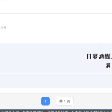
回复
1
共 1 页