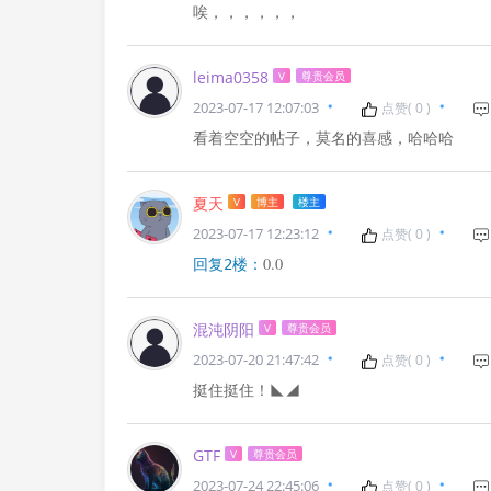
唉，，，，，，
leima0358
V
尊贵会员
2023-07-17 12:07:03
点赞(
0
)
看着空空的帖子，莫名的喜感，哈哈哈
夏天
V
博主
楼主
2023-07-17 12:23:12
点赞(
0
)
0.0 
回复2楼：
混沌阴阳
V
尊贵会员
2023-07-20 21:47:42
点赞(
0
)
挺住挺住！◣◢
GTF
V
尊贵会员
2023-07-24 22:45:06
点赞(
0
)