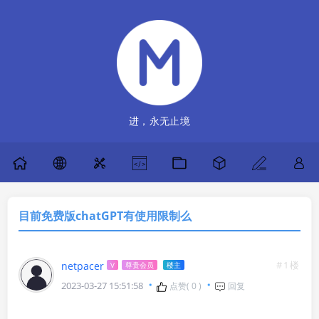
进，永无止境
目前免费版chatGPT有使用限制么
#1楼
netpacer
V
尊贵会员
楼主
2023-03-27 15:51:58
点赞(
0
)
回复