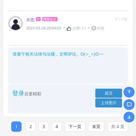
#10楼
米图
V
尊贵会员
2023-03-28 20:04:03
点赞(
0
)
回复
登录
后更精彩
1
2
3
4
下一页
末页
共 4 页