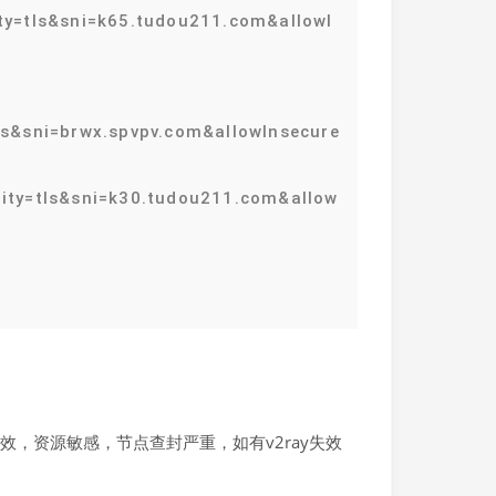
y=tls&sni=k65.tudou211.com&allowI
s&sni=brwx.spvpv.com&allowInsecure
ity=tls&sni=k30.tudou211.com&allow
，资源敏感，节点查封严重，如有v2ray失效