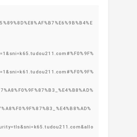
%E5%89%8D%E8%AF%B7%E6%9B%B4%E
re=1&sni=k65.tudou211.com#%F0%9F%
re=1&sni=k61.tudou211.com#%F0%9F%
9F%87%A8%F0%9F%87%B3_%E4%B8%AD%
F%87%A8%F0%9F%87%B3_%E4%B8%AD%
rity=tls&sni=k65.tudou211.com&allo