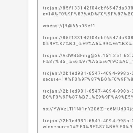
trojan://85f133142f04dbf6547da338
e=1#%F0%9F%87%AD%F0%9F%87%B
vmess://[B@66b08ef1
trojan://85f133142f04dbf6547da3
0%9F%87%B0_%E9%A6%99%E6%B8%
trojan://VdWBGFmg@36.151.251.62:
F%87%B5_%E6%97%A5%E6%9C%AC_
trojan://2b1ed981-6547-4094-998b-
secure=1#%F0%9F%87%B0%F0%9F%
trojan://2b1ed981-6547-4094-998b
B0%F0%9F%87%B7_%E9%9F%A9%E5
ss://YWVzLTI1Ni1nY206ZHd6MUd0Rj
trojan://2b1ed981-6547-4094-998b-
wInsecure=1#%F0%9F%87%BA%F0%