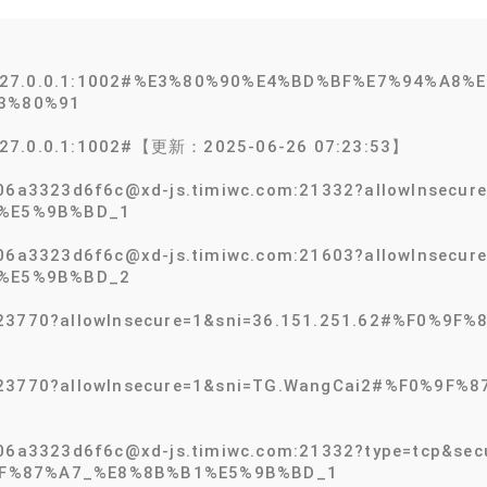
@127.0.0.1:1002#%E3%80%90%E4%BD%BF%E7%94%A8
3%80%91
127.0.0.1:1002#【更新：2025-06-26 07:23:53】
-06a3323d6f6c@xd-js.timiwc.com:21332?allowInsecu
%E5%9B%BD_1
-06a3323d6f6c@xd-js.timiwc.com:21603?allowInsecu
%E5%9B%BD_2
2:23770?allowInsecure=1&sni=36.151.251.62#%F0%
2:23770?allowInsecure=1&sni=TG.WangCai2#%F0%9
06a3323d6f6c@xd-js.timiwc.com:21332?type=tcp&secu
9F%87%A7_%E8%8B%B1%E5%9B%BD_1