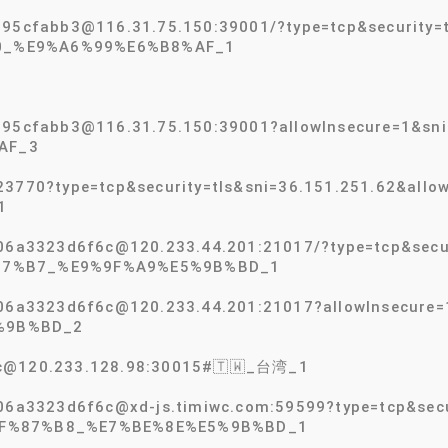
95cfabb3@116.31.75.150:39001/?type=tcp&security=t
0_%E9%A6%99%E6%B8%AF_1
3895cfabb3@116.31.75.150:39001?allowInsecure=1&
AF_3
23770?type=tcp&security=tls&sni=36.151.251.62&al
1
06a3323d6f6c@120.233.44.201:21017/?type=tcp&secur
87%B7_%E9%9F%A9%E5%9B%BD_1
-06a3323d6f6c@120.233.44.201:21017?allowInsecur
%9B%BD_2
c@120.233.128.98:30015#🇹🇼_台湾_1
06a3323d6f6c@xd-js.timiwc.com:59599?type=tcp&secu
9F%87%B8_%E7%BE%8E%E5%9B%BD_1