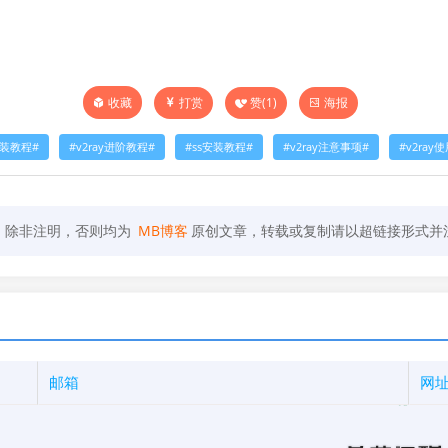
打赏
赞(
1
)
海报
收藏
安装教程
v2ray进阶教程
ss安装教程
v2ray注意事项
v2ray
，除非注明，否则均为
MB博客
原创文章，转载或复制请以超链接形式并