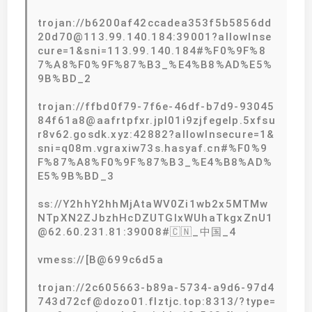
trojan://b6200af42ccadea353f5b5856dd
20d70@113.99.140.184:39001?allowInse
cure=1&sni=113.99.140.184#%F0%9F%8
7%A8%F0%9F%87%B3_%E4%B8%AD%E5%
9B%BD_2
trojan://ffbd0f79-7f6e-46df-b7d9-93045
84f61a8@aafrtpfxr.jpl01i9zjfegelp.5xfsu
r8v62.gosdk.xyz:42882?allowInsecure=1&
sni=q08m.vgraxiw73s.hasyaf.cn#%F0%9
F%87%A8%F0%9F%87%B3_%E4%B8%AD%
E5%9B%BD_3
ss://Y2hhY2hhMjAtaWV0Zi1wb2x5MTMw
NTpXN2ZJbzhHcDZUTGIxWUhaTkgxZnU1
@62.60.231.81:39008#🇨🇳_中国_4
vmess://[B@699c6d5a
trojan://2c605663-b89a-5734-a9d6-97d4
743d72cf@dozo01.flztjc.top:8313/?type=