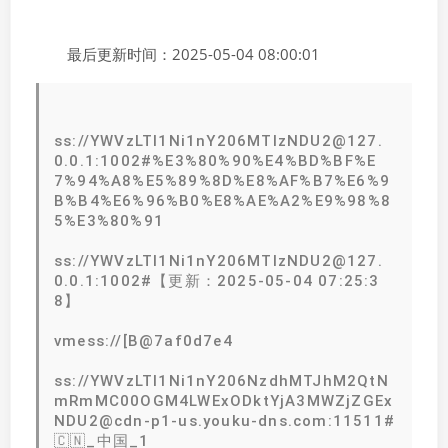
最后更新时间：2025-05-04 08:00:01
ss://YWVzLTI1Ni1nY206MTIzNDU2@127.
0.0.1:1002#%E3%80%90%E4%BD%BF%E
7%94%A8%E5%89%8D%E8%AF%B7%E6%9
B%B4%E6%96%B0%E8%AE%A2%E9%98%8
5%E3%80%91
ss://YWVzLTI1Ni1nY206MTIzNDU2@127.
0.0.1:1002#【更新：2025-05-04 07:25:3
8】
vmess://[B@7af0d7e4
ss://YWVzLTI1Ni1nY206NzdhMTJhM2QtN
mRmMC00OGM4LWExODktYjA3MWZjZGEx
NDU2@cdn-p1-us.youku-dns.com:11511#
🇨🇳_中国_1