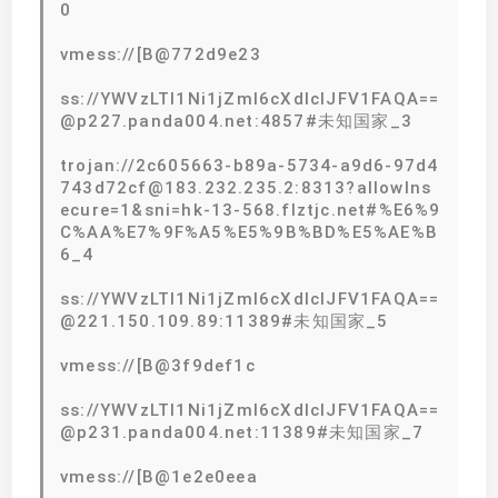
0
vmess://[B@772d9e23
ss://YWVzLTI1Ni1jZmI6cXdlclJFV1FAQA==
@p227.panda004.net:4857#未知国家_3
trojan://2c605663-b89a-5734-a9d6-97d4
743d72cf@183.232.235.2:8313?allowIns
ecure=1&sni=hk-13-568.flztjc.net#%E6%9
C%AA%E7%9F%A5%E5%9B%BD%E5%AE%B
6_4
ss://YWVzLTI1Ni1jZmI6cXdlclJFV1FAQA==
@221.150.109.89:11389#未知国家_5
vmess://[B@3f9def1c
ss://YWVzLTI1Ni1jZmI6cXdlclJFV1FAQA==
@p231.panda004.net:11389#未知国家_7
vmess://[B@1e2e0eea