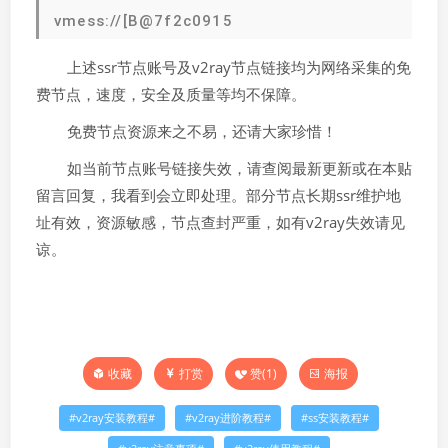
vmess://[B@7f2c0915
上述ssr节点账号及v2ray节点链接均为网络采集的免
费节点，速度，安全及质量等均不保障。
免费节点资源来之不易，还请大家珍惜！
如当前节点账号链接失效，请查阅最新更新或在本贴
留言回复，我看到会立即处理。部分节点长期ssr维护地
址有效，资源敏感，节点查封严重，如有v2ray失效请见
谅。
打赏
赞(
1
)
海报
收藏
v2ray安装教程
v2ray进阶教程
ss安装教程