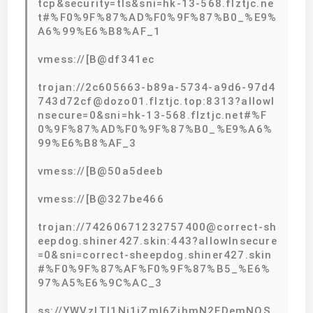
tcp&security=tls&sni=hk-13-568.flztjc.ne
t#%F0%9F%87%AD%F0%9F%87%B0_%E9%
A6%99%E6%B8%AF_1
vmess://[B@df341ec
trojan://2c605663-b89a-5734-a9d6-97d4
743d72cf@dozo01.flztjc.top:8313?allowI
nsecure=0&sni=hk-13-568.flztjc.net#%F
0%9F%87%AD%F0%9F%87%B0_%E9%A6%
99%E6%B8%AF_3
vmess://[B@50a5deeb
vmess://[B@327be466
trojan://74260671232757400@correct-sh
eepdog.shiner427.skin:443?allowInsecure
=0&sni=correct-sheepdog.shiner427.skin
#%F0%9F%87%AF%F0%9F%87%B5_%E6%
97%A5%E6%9C%AC_3
ss://YWVzLTI1Ni1jZmI6ZjhmN2FDemNQS