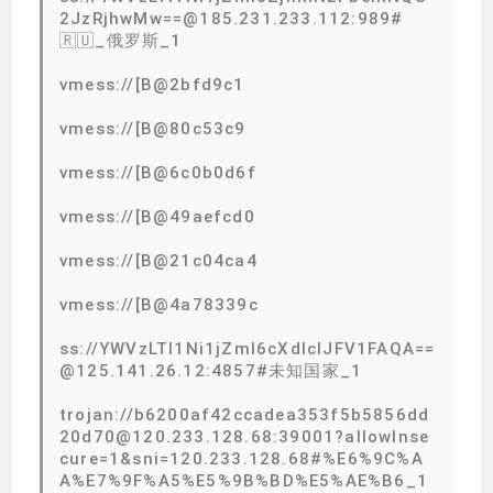
2JzRjhwMw==@185.231.233.112:989#
🇷🇺_俄罗斯_1
vmess://[B@2bfd9c1
vmess://[B@80c53c9
vmess://[B@6c0b0d6f
vmess://[B@49aefcd0
vmess://[B@21c04ca4
vmess://[B@4a78339c
ss://YWVzLTI1Ni1jZmI6cXdlclJFV1FAQA==
@125.141.26.12:4857#未知国家_1
trojan://b6200af42ccadea353f5b5856dd
20d70@120.233.128.68:39001?allowInse
cure=1&sni=120.233.128.68#%E6%9C%A
A%E7%9F%A5%E5%9B%BD%E5%AE%B6_1