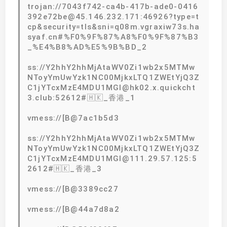
trojan://7043f742-ca4b-417b-ade0-0416
392e72be@45.146.232.171:46926?type=t
cp&security=tls&sni=q08m.vgraxiw73s.ha
syaf.cn#%F0%9F%87%A8%F0%9F%87%B3
_%E4%B8%AD%E5%9B%BD_2
ss://Y2hhY2hhMjAtaWV0Zi1wb2x5MTMw
NToyYmUwYzk1NC00MjkxLTQ1ZWEtYjQ3Z
C1jYTcxMzE4MDU1MGI@hk02.x.quickcht
3.club:52612#🇭🇰_香港_1
vmess://[B@7ac1b5d3
ss://Y2hhY2hhMjAtaWV0Zi1wb2x5MTMw
NToyYmUwYzk1NC00MjkxLTQ1ZWEtYjQ3Z
C1jYTcxMzE4MDU1MGI@111.29.57.125:5
2612#🇭🇰_香港_3
vmess://[B@3389cc27
vmess://[B@44a7d8a2