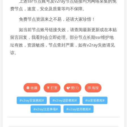
上述ssr节点账号及v2ray节点链接均为网络采集的免
费节点，速度，安全及质量等均不保障。
免费节点资源来之不易，还请大家珍惜！
如当前节点账号链接失效，请查阅最新更新或在本贴
留言回复，我看到会立即处理。部分节点长期ssr维护地
址有效，资源敏感，节点查封严重，如有v2ray失效请见
谅。
打赏
赞(
1
)
海报
收藏
v2ray安装教程
v2ray进阶教程
ss安装教程
v2ray注意事项
v2ray使用教程