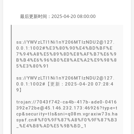
最后更新时间：2025-04-20 08:00:00
ss://YWVzLTI1Ni1nY206MTIzNDU2@127.
0.0.1:1002#%E3%80%90%E4%BD%BF%E
7%94%A8%E5%89%8D%E8%AF%B7%E6%9
B%B4%E6%96%B0%E8%AE%A2%E9%98%8
5%E3%80%91
ss://YWVzLTI1Ni1nY206MTIzNDU2@127.
0.0.1:1002#【更新：2025-04-20 07:28:4
9】
trojan://7043f742-ca4b-417b-ade0-0416
392e72be@45.146.232.173:46926?type=t
cp&security=tls&sni=q08m.vgraxiw73s.ha
syaf.cn#%F0%9F%87%A8%F0%9F%87%B3
_%E4%B8%AD%E5%9B%BD_1