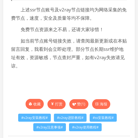
上述ssr节点账号及v2ray节点链接均为网络采集的免
费节点，速度，安全及质量等均不保障。
免费节点资源来之不易，还请大家珍惜！
如当前节点账号链接失效，请查阅最新更新或在本贴
留言回复，我看到会立即处理。部分节点长期ssr维护地
址有效，资源敏感，节点查封严重，如有v2ray失效请见
谅。
打赏
赞(
1
)
海报
收藏
v2ray安装教程
v2ray进阶教程
ss安装教程
v2ray注意事项
v2ray使用教程