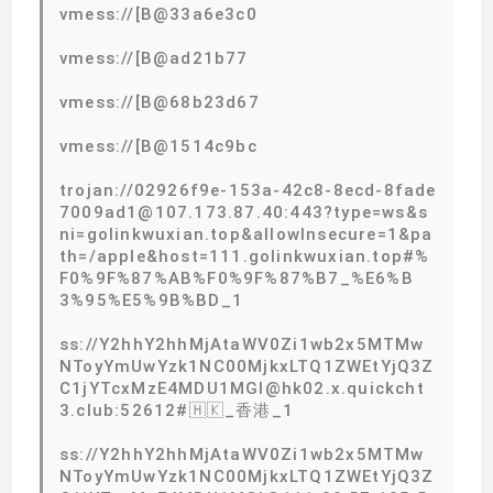
vmess://[B@33a6e3c0
vmess://[B@ad21b77
vmess://[B@68b23d67
vmess://[B@1514c9bc
trojan://02926f9e-153a-42c8-8ecd-8fade
7009ad1@107.173.87.40:443?type=ws&s
ni=golinkwuxian.top&allowInsecure=1&pa
th=/apple&host=111.golinkwuxian.top#%
F0%9F%87%AB%F0%9F%87%B7_%E6%B
3%95%E5%9B%BD_1
ss://Y2hhY2hhMjAtaWV0Zi1wb2x5MTMw
NToyYmUwYzk1NC00MjkxLTQ1ZWEtYjQ3Z
C1jYTcxMzE4MDU1MGI@hk02.x.quickcht
3.club:52612#🇭🇰_香港_1
ss://Y2hhY2hhMjAtaWV0Zi1wb2x5MTMw
NToyYmUwYzk1NC00MjkxLTQ1ZWEtYjQ3Z