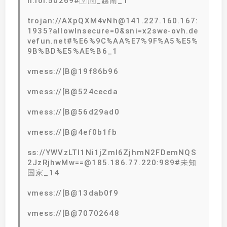
h.lol:50269#🇻🇳_越南_1
trojan://AXpQXM4vNh@141.227.160.167:
1935?allowInsecure=0&sni=x2swe-ovh.de
vefun.net#%E6%9C%AA%E7%9F%A5%E5%
9B%BD%E5%AE%B6_1
vmess://[B@19f86b96
vmess://[B@524cecda
vmess://[B@56d29ad0
vmess://[B@4ef0b1fb
ss://YWVzLTI1Ni1jZmI6ZjhmN2FDemNQS
2JzRjhwMw==@185.186.77.220:989#未知
国家_14
vmess://[B@13dab0f9
vmess://[B@70702648