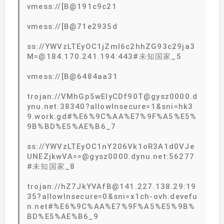
vmess://[B@191c9c21
vmess://[B@71e2935d
ss://YWVzLTEyOC1jZmI6c2hhZG93c29ja3
M=@184.170.241.194:443#未知国家_5
vmess://[B@6484aa31
trojan://VMhGp5wEIyCDf90T@gysz0000.d
ynu.net:38340?allowInsecure=1&sni=hk3
9.work.gd#%E6%9C%AA%E7%9F%A5%E5%
9B%BD%E5%AE%B6_7
ss://YWVzLTEyOC1nY206Vk1oR3A1d0VJe
UNEZjkwVA==@gysz0000.dynu.net:56277
#未知国家_8
trojan://hZ7JkYVAfB@141.227.138.29:19
35?allowInsecure=0&sni=x1ch-ovh.devefu
n.net#%E6%9C%AA%E7%9F%A5%E5%9B%
BD%E5%AE%B6_9