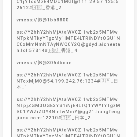
C1jYTcxMzE4MDU1MGI@111.29.57.125:5
2612#🇭🇰_香港_2
vmess://[B@1bb8800
ss://Y2hhY2hhMjAtaWV0Zi1wb2x5MTMw
NTpkMTkyYTgzMy1iMTE4LTRiNDYtOGU1N
C0xMmNmNTAyNWQ0Y2Q@gdyd.aicheeta
h.lol:57314#🇭🇰_香港_4
vmess://[B@306dbcae
ss://Y2hhY2hhMjAtaWV0Zi1wb2x5MTMw
NToxMjM0@54.199.242.76:1234#🇯🇵_日
本_1
ss://Y2hhY2hhMjAtaWV0Zi1wb2x5MTMw
NTpjZGM0OGE3YS1iNjE4LTQ1YWYtYTgzM
S01YWZiZDY4NmIwMmY@gg21.hangfeng
jiasu.com:12210#🇯🇵_日本_2
ss://Y2hhY2hhMjAtaWV0Zi1wb2x5MTMw
NTpkMTkyYTgzMy1iMTE4LTRiNDYtOGU1N