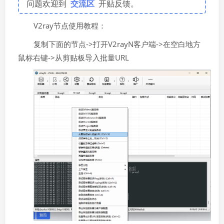
问题欢迎到
交流区
开贴反馈。
V2ray节点使用教程：
复制下面的节点->打开V2rayN客户端->在空白地方
鼠标右键->从剪贴板导入批量URL