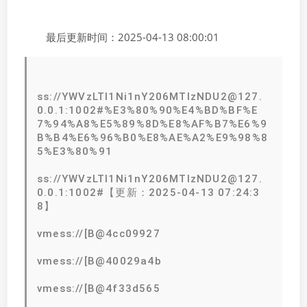
最后更新时间：2025-04-13 08:00:01
ss://YWVzLTI1Ni1nY206MTIzNDU2@127.
0.0.1:1002#%E3%80%90%E4%BD%BF%E
7%94%A8%E5%89%8D%E8%AF%B7%E6%9
B%B4%E6%96%B0%E8%AE%A2%E9%98%8
5%E3%80%91
ss://YWVzLTI1Ni1nY206MTIzNDU2@127.
0.0.1:1002#【更新：2025-04-13 07:24:3
8】
vmess://[B@4cc09927
vmess://[B@40029a4b
vmess://[B@4f33d565