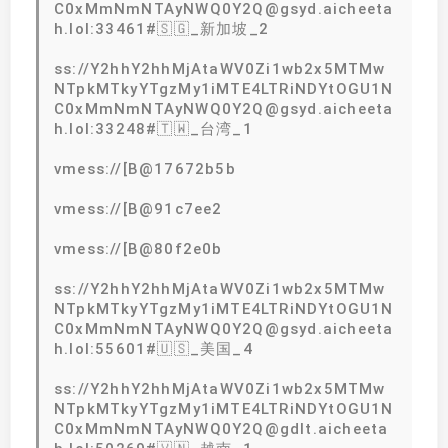
C0xMmNmNTAyNWQ0Y2Q@gsyd.aicheeta
h.lol:33461#🇸🇬_新加坡_2
ss://Y2hhY2hhMjAtaWV0Zi1wb2x5MTMw
NTpkMTkyYTgzMy1iMTE4LTRiNDYtOGU1N
C0xMmNmNTAyNWQ0Y2Q@gsyd.aicheeta
h.lol:33248#🇹🇼_台湾_1
vmess://[B@17672b5b
vmess://[B@91c7ee2
vmess://[B@80f2e0b
ss://Y2hhY2hhMjAtaWV0Zi1wb2x5MTMw
NTpkMTkyYTgzMy1iMTE4LTRiNDYtOGU1N
C0xMmNmNTAyNWQ0Y2Q@gsyd.aicheeta
h.lol:55601#🇺🇸_美国_4
ss://Y2hhY2hhMjAtaWV0Zi1wb2x5MTMw
NTpkMTkyYTgzMy1iMTE4LTRiNDYtOGU1N
C0xMmNmNTAyNWQ0Y2Q@gdlt.aicheeta