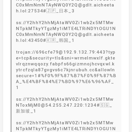
C0xMmNmNTAyNWQ0Y2Q@gdlt.aicheeta
h.lol:27534#🇯🇵_日本_3
ss://Y2hhY2hhMjAtaWV0Zi1wb2x5MTMw
NTpkMTkyYTgzMy1iMTE4LTRiNDYtOGU1N
C0xMmNmNTAyNWQ0Y2Q@gdlt.aicheeta
h.lol:43450#🇰🇷_韩国_1
trojan://696cfe79@192.9.132.79:443?typ
e=tcp&security=tls&sni=wrmelmwxlf.gkte
vlrqznwqqozy.fabpfs66gizmnojhcvqxwl.k
ytrcfzqla87gvgvs6c7kjnrubuh.cc&allowIn
secure=1#%F0%9F%87%B7%F0%9F%87%B
A_%E4%BF%84%E7%BD%97%E6%96%AF_
1
ss://Y2hhY2hhMjAtaWV0Zi1wb2x5MTMw
NToxMjM0@54.255.247.220:1234#🇸🇬_
新加坡_1
ss://Y2hhY2hhMjAtaWV0Zi1wb2x5MTMw
NTpkMTkyYTgzMy1iMTE4LTRiNDYtOGU1N