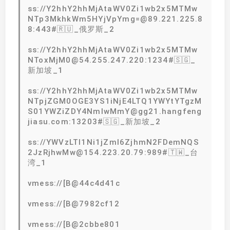
ss://Y2hhY2hhMjAtaWV0Zi1wb2x5MTMw
NTp3MkhkWm5HYjVpYmg=@89.221.225.8
8:443#🇷🇺_俄罗斯_2
ss://Y2hhY2hhMjAtaWV0Zi1wb2x5MTMw
NToxMjM0@54.255.247.220:1234#🇸🇬_
新加坡_1
ss://Y2hhY2hhMjAtaWV0Zi1wb2x5MTMw
NTpjZGM0OGE3YS1iNjE4LTQ1YWYtYTgzM
S01YWZiZDY4NmIwMmY@gg21.hangfeng
jiasu.com:13203#🇸🇬_新加坡_2
ss://YWVzLTI1Ni1jZmI6ZjhmN2FDemNQS
2JzRjhwMw@154.223.20.79:989#🇹🇼_台
湾_1
vmess://[B@44c4d41c
vmess://[B@7982cf12
vmess://[B@2cbbe801