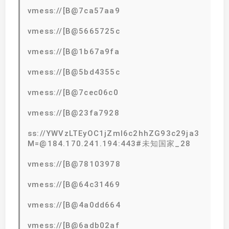
vmess://[B@7ca57aa9
vmess://[B@5665725c
vmess://[B@1b67a9fa
vmess://[B@5bd4355c
vmess://[B@7cec06c0
vmess://[B@23fa7928
ss://YWVzLTEyOC1jZmI6c2hhZG93c29ja3
M=@184.170.241.194:443#未知国家_28
vmess://[B@78103978
vmess://[B@64c31469
vmess://[B@4a0dd664
vmess://[B@6adb02af