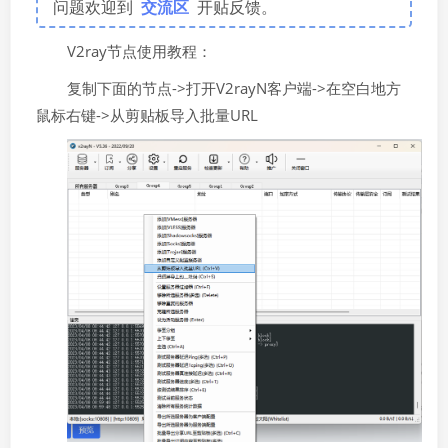
问题欢迎到
交流区
开贴反馈。
V2ray节点使用教程：
复制下面的节点->打开V2rayN客户端->在空白地方
鼠标右键->从剪贴板导入批量URL