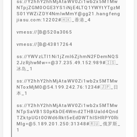
ss://Y2hhY2hhMjAtaWV0Zi1wb2x5MTMw
NTpjZGM0OGE3YS1iNjE4LTQ1YWYtYTgzM
S01YWZiZDY4NmIwMmY@gg21.hangfeng
jiasu.com:12202#🇭🇰_香港_4
vmess://[B@520a3065
vmess://[B@43817264
ss://YWVzLTI1Ni1jZmI6ZjhmN2FDemNQS
2JzRjhwMw==@37.235.49.152:989#🇮🇸_
冰岛_1
ss://Y2hhY2hhMjAtaWV0Zi1wb2x5MTMw
NToxMjM0@54.199.242.76:1234#🇯🇵_日
本_1
ss://Y2hhY2hhMjAtaWV0Zi1wb2x5MTMw
NTpSaVB1S0pKbDE4Wmd2THBUald4Qnd
TZktpUGt0OWd6Rkt5eEdDWThlSHRPY0Ri
Mlg=@5.189.201.250:31348#🇷🇺_俄罗斯_
1