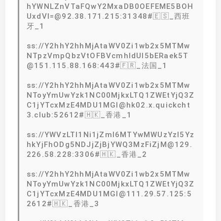
hYWNLZnVTaFQwY2MxaDB0OEFEME5BOH
UxdVI=@92.38.171.215:31348#🇪🇸_西班
牙_1
ss://Y2hhY2hhMjAtaWV0Zi1wb2x5MTMw
NTpzVmpQbzVtOFBVcmhIdUI5bERaek5T
@151.115.88.168:443#🇫🇷_法国_1
ss://Y2hhY2hhMjAtaWV0Zi1wb2x5MTMw
NToyYmUwYzk1NC00MjkxLTQ1ZWEtYjQ3Z
C1jYTcxMzE4MDU1MGI@hk02.x.quickcht
3.club:52612#🇭🇰_香港_1
ss://YWVzLTI1Ni1jZmI6MTYwMWUzYzI5Yz
hkYjFhODg5NDJjZjBjYWQ3MzFiZjM@129.
226.58.228:3306#🇭🇰_香港_2
ss://Y2hhY2hhMjAtaWV0Zi1wb2x5MTMw
NToyYmUwYzk1NC00MjkxLTQ1ZWEtYjQ3Z
C1jYTcxMzE4MDU1MGI@111.29.57.125:5
2612#🇭🇰_香港_3