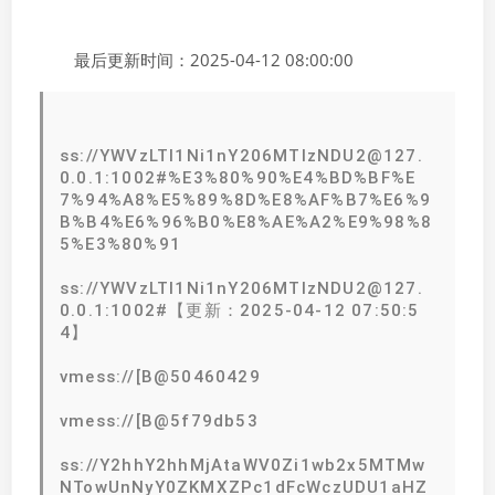
最后更新时间：2025-04-12 08:00:00
ss://YWVzLTI1Ni1nY206MTIzNDU2@127.
0.0.1:1002#%E3%80%90%E4%BD%BF%E
7%94%A8%E5%89%8D%E8%AF%B7%E6%9
B%B4%E6%96%B0%E8%AE%A2%E9%98%8
5%E3%80%91
ss://YWVzLTI1Ni1nY206MTIzNDU2@127.
0.0.1:1002#【更新：2025-04-12 07:50:5
4】
vmess://[B@50460429
vmess://[B@5f79db53
ss://Y2hhY2hhMjAtaWV0Zi1wb2x5MTMw
NTowUnNyY0ZKMXZPc1dFcWczUDU1aHZ