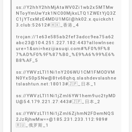
ss://Y2hhY2hhMjAtaWV0Zi1wb2x5MTMw
NToyYmUwYzk1NC00MjkxLTQ1ZWEtYjQ3Z
C1jYTcxMzE4MDU1MGI@hk02.x.quickcht
3.club:52612#🇭🇰_香港_4
trojan://1e63e585ab2fef3adcc9ea75a62
abc23@104.251.227.182:443?allowInsec
ure=1&sni=hezijiasuqi.com#%F0%9F%8
7%AD%F0%9F%87%B0_%E9%A6%99%E6%
B8%AF_5
ss://YWVzLTI1Ni1nY206WU1CM1FMODVM
N0YxS0pSNw@8tv68qhq.slashdevslashne
tslashtun.net:18013#🇯🇵_日本_1
ss://YWVzLTI1Ni1jZmI6YW1hem9uc2tyMD
U@54.179.221.27:443#🇯🇵_日本_2
ss://YWVzLTI1Ni1jZmI6ZjhmN2FDemNQS
2JzRjhwMw==@185.231.233.112:989#
🇷🇺_俄罗斯_1