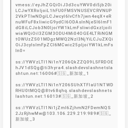
vmess://eyJhZGQiOiJ3d3cuYWV0di5jb20i
LCJwYXRoIjoiL1hFU0FMSVNUSEVCRVNUP
2VkPTIwNDgiLCJwcyI6IvCfh7jwn4eqX+eR
nuWFuF8xIiwicG9ydCI6ODAsInNjeSI6ImF1
dG8iLCJob3N0IjoiYW1kLmFsIiwidGxzIjoiIi
wiaWQiOiI3ZGM3ODU4Mi04OGE4LTRiNGM
tOWUzZS01MDgzMWQ2NzI3NjYiLCJuZXQi
OiJ3cyIsImFpZCI6MCwic25pIjoiYW1kLmFs
In0=
ss://YWVzLTI1Ni1nY206QkZZQ09LSFRDOE
hJV1dSQg@ti3hyra4.slashdevslashnetsla
shtun.net:16006#🇸🇬_新加坡_1
ss://YWVzLTI1Ni1nY206SUhXTFlaU1NTWD
RHU0tMQQ@8tv68qhq.slashdevslashnets
lashtun.net:16013#🇸🇬_新加坡_2
ss://YWVzLTI1Ni1jZmI6ZjhmN2FDemNQS
2JzRjhwMw@103.106.229.219:989#🇸🇬_
新加坡_3