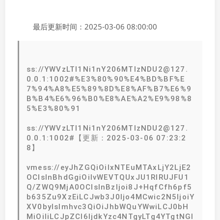
最后更新时间：2025-03-06 08:00:00
ss://YWVzLTI1Ni1nY206MTIzNDU2@127.
0.0.1:1002#%E3%80%90%E4%BD%BF%E
7%94%A8%E5%89%8D%E8%AF%B7%E6%9
B%B4%E6%96%B0%E8%AE%A2%E9%98%8
5%E3%80%91
ss://YWVzLTI1Ni1nY206MTIzNDU2@127.
0.0.1:1002#【更新：2025-03-06 07:23:2
8】
vmess://eyJhZGQiOiIxNTEuMTAxLjY2LjE2
OCIsInBhdGgiOiIvWEVTQUxJU1RIRUJFU1
Q/ZWQ9MjA0OCIsInBzIjoi8J+HqfCfh6pf5
b635Zu9XzEiLCJwb3J0Ijo4MCwic2N5IjoiY
XV0byIsImhvc3QiOiJhbWQuYWwiLCJ0bH
MiOiIiLCJpZCI6IjdkYzc4NTgyLTg4YTgtNGI