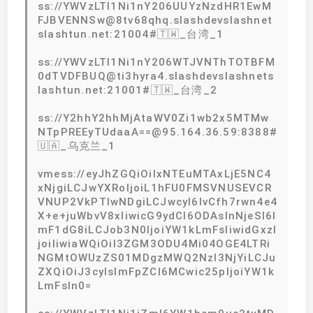
ss://YWVzLTI1Ni1nY206UUYzNzdHR1EwM
FJBVENNSw@8tv68qhq.slashdevslashnet
slashtun.net:21004#🇹🇼_台湾_1
ss://YWVzLTI1Ni1nY206WTJVNThTOTBFM
0dTVDFBUQ@ti3hyra4.slashdevslashnets
lashtun.net:21001#🇹🇼_台湾_2
ss://Y2hhY2hhMjAtaWV0Zi1wb2x5MTMw
NTpPREEyTUdaaA==@95.164.36.59:8388#
🇺🇦_乌克兰_1
vmess://eyJhZGQiOiIxNTEuMTAxLjE5NC4
xNjgiLCJwYXRoIjoiL1hFU0FMSVNUSEVCR
VNUP2VkPTIwNDgiLCJwcyI6IvCfh7rwn4e4
X+e+juWbvV8xIiwicG9ydCI6ODAsInNjeSI6I
mF1dG8iLCJob3N0IjoiYW1kLmFsIiwidGxzI
joiIiwiaWQiOiI3ZGM3ODU4Mi04OGE4LTRi
NGMtOWUzZS01MDgzMWQ2NzI3NjYiLCJu
ZXQiOiJ3cyIsImFpZCI6MCwic25pIjoiYW1k
LmFsIn0=