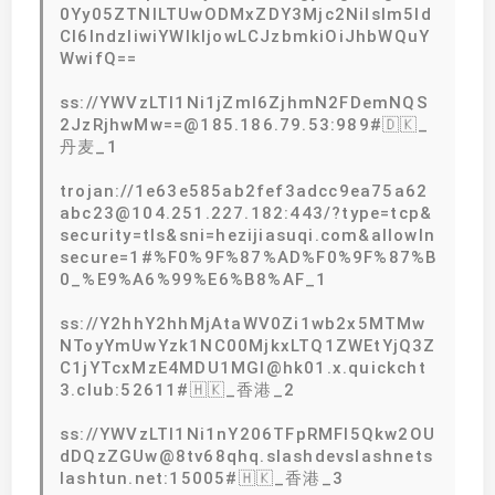
0Yy05ZTNlLTUwODMxZDY3Mjc2NiIsIm5ld
CI6IndzIiwiYWlkIjowLCJzbmkiOiJhbWQuY
WwifQ==
ss://YWVzLTI1Ni1jZmI6ZjhmN2FDemNQS
2JzRjhwMw==@185.186.79.53:989#🇩🇰_
丹麦_1
trojan://1e63e585ab2fef3adcc9ea75a62
abc23@104.251.227.182:443/?type=tcp&
security=tls&sni=hezijiasuqi.com&allowIn
secure=1#%F0%9F%87%AD%F0%9F%87%B
0_%E9%A6%99%E6%B8%AF_1
ss://Y2hhY2hhMjAtaWV0Zi1wb2x5MTMw
NToyYmUwYzk1NC00MjkxLTQ1ZWEtYjQ3Z
C1jYTcxMzE4MDU1MGI@hk01.x.quickcht
3.club:52611#🇭🇰_香港_2
ss://YWVzLTI1Ni1nY206TFpRMFI5Qkw2OU
dDQzZGUw@8tv68qhq.slashdevslashnets
lashtun.net:15005#🇭🇰_香港_3