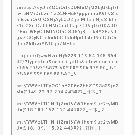
vmess://eyJhZGQiOiIxODMuMjM2LjUxLjIzI
iwicHMiOiLwn4et8J+HsF/pppnmuK9fNSIs
InBvcnQiOjQ2NjAyLCJ2IjoiMiIsInNjeSI6Im
F1dG8iLCJ0bHMiOiIiLCJpZCI6IjQxODA0O
GFmLWEyOTMtNGI5OS05YjBjLTk4Y2EzNT
gwZGQyNCIsIm5ldCI6InRjcCIsInR5cGUiOi
Jub25lIiwiYWlkIjo2NH0=
trojan://QwwHvrnN@223.113.54.145:364
42/?type=tcp&security=tls&allowInsecure
=1#%F0%9F%87%AD%F0%9F%87%B0_%E
9%A6%99%E6%B8%AF_6
ss://YWVzLTEyOC1nY206c2hhZG93c29ja3
M=@149.22.87.204:443#??_日本_1
ss://YWVzLTI1Ni1jZmI6YW1hem9uc2tyMD
U=@18.181.162.137:443#??_日本_2
ss://YWVzLTI1Ni1jZmI6YW1hem9uc2tyMD
U=@18.139.115.92:443#??_韩国_1