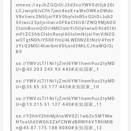
vmess://eyJhZGQiOiJ3d3cuYWV0di5jb20i
LCJwcyI6IvCfh7jwn4esX+aWsOWKoOWdo
V8xIiwic2N5IjoiYXV0byIsInR5cGUiOiJub2
5lIiwic25pIjoiIiwicGF0aCI6Ii8/ZWQ9MjA0O
CIsInBvcnQiOiI4MCIsInYiOiIyIiwiaG9zdCI6I
mFtZC5hbCIsInRscyI6IiIsImlkIjoiYmViN2Q
wOTgtNDhiYS00YmU4LWE0N2EtNzU4YmY
zYzQ3MGI4IiwibmV0Ijoid3MiLCJhaWQiOj
B9
ss://YWVzLTI1Ni1jZmI6YW1hem9uc2tyMD
U=@43.203.243.93:443#未知国家_1
ss://YWVzLTI1Ni1jZmI6YW1hem9uc2tyMD
U=@35.85.33.177:443#未知国家_10
ss://YWVzLTI1Ni1jZmI6YW1hem9uc2tyMD
U=@13.215.51.127:443#未知国家_11
ss://Y2hhY2hhMjAtaWV0Zi1wb2x5MTMw
NToxUld3WGh3ZkFCNWdBRW96VTRHMlB
n@45.87.175.188:8080#未知国家_12