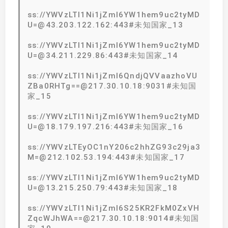
ss://YWVzLTI1Ni1jZmI6YW1hem9uc2tyMD
U=@43.203.122.162:443#未知国家_13
ss://YWVzLTI1Ni1jZmI6YW1hem9uc2tyMD
U=@34.211.229.86:443#未知国家_14
ss://YWVzLTI1Ni1jZmI6QndjQVVaazhoVU
ZBa0RHTg==@217.30.10.18:9031#未知国
家_15
ss://YWVzLTI1Ni1jZmI6YW1hem9uc2tyMD
U=@18.179.197.216:443#未知国家_16
ss://YWVzLTEyOC1nY206c2hhZG93c29ja3
M=@212.102.53.194:443#未知国家_17
ss://YWVzLTI1Ni1jZmI6YW1hem9uc2tyMD
U=@13.215.250.79:443#未知国家_18
ss://YWVzLTI1Ni1jZmI6S25KR2FkM0ZxVH
ZqcWJhWA==@217.30.10.18:9014#未知国