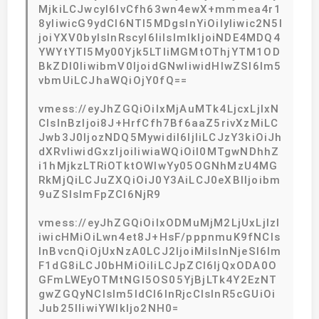
MjkiLCJwcyI6IvCfh63wn4ewX+mmmea4r1
8yIiwicG9ydCI6NTI5MDgsInYiOiIyIiwic2N5I
joiYXV0byIsInRscyI6IiIsImlkIjoiNDE4MDQ4
YWYtYTI5My00Yjk5LTliMGMtOThjYTM1OD
BkZDI0IiwibmV0IjoidGNwIiwidHlwZSI6Im5
vbmUiLCJhaWQiOjY0fQ==
vmess://eyJhZGQiOiIxMjAuMTk4LjcxLjIxN
CIsInBzIjoi8J+HrfCfh7Bf6aaZ5rivXzMiLC
Jwb3J0IjozNDQ5MywidiI6IjIiLCJzY3kiOiJh
dXRvIiwidGxzIjoiIiwiaWQiOiI0MTgwNDhhZ
i1hMjkzLTRiOTktOWIwYy05OGNhMzU4MG
RkMjQiLCJuZXQiOiJ0Y3AiLCJ0eXBlIjoibm
9uZSIsImFpZCI6NjR9
vmess://eyJhZGQiOiIxODMuMjM2LjUxLjIzI
iwicHMiOiLwn4et8J+HsF/pppnmuK9fNCIs
InBvcnQiOjUxNzA0LCJ2IjoiMiIsInNjeSI6Im
F1dG8iLCJ0bHMiOiIiLCJpZCI6IjQxODA0O
GFmLWEyOTMtNGI5OS05YjBjLTk4Y2EzNT
gwZGQyNCIsIm5ldCI6InRjcCIsInR5cGUiOi
Jub25lIiwiYWlkIjo2NH0=