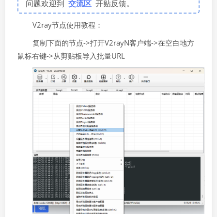
问题欢迎到
交流区
开贴反馈。
V2ray节点使用教程：
复制下面的节点->打开V2rayN客户端->在空白地方
鼠标右键->从剪贴板导入批量URL