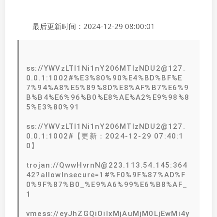
最后更新时间：2024-12-29 08:00:01
ss://YWVzLTI1Ni1nY206MTIzNDU2@127.
0.0.1:1002#%E3%80%90%E4%BD%BF%E
7%94%A8%E5%89%8D%E8%AF%B7%E6%9
B%B4%E6%96%B0%E8%AE%A2%E9%98%8
5%E3%80%91
ss://YWVzLTI1Ni1nY206MTIzNDU2@127.
0.0.1:1002#【更新：2024-12-29 07:40:1
0】
trojan://QwwHvrnN@223.113.54.145:364
42?allowInsecure=1#%F0%9F%87%AD%F
0%9F%87%B0_%E9%A6%99%E6%B8%AF_
1
vmess://eyJhZGQiOiIxMjAuMjM0LjEwMi4y