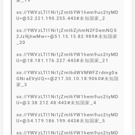
家_19
ss://YWVzLTI1Ni1jZmI6YW1hem9uc2tyMD
U=@52.221.190.255:443#未知国家_2
ss://YWVzLTI1Ni1jZmI6ZjhmN2FDemNQS
2JzRjhwMw==@51.15.15.82:989#未知国家
_20
ss://YWVzLTI1Ni1jZmI6YW1hem9uc2tyMD
U=@18.181.176.227:443#未知国家_21
ss://YWVzLTI1Ni1jZmI6dWVMWFZrdmg0a
GNraEVyUQ==@217.30.10.18:9060#未知国
家_3
ss://YWVzLTI1Ni1jZmI6YW1hem9uc2tyMD
U=@3.38.212.48:443#未知国家_4
ss://YWVzLTI1Ni1jZmI6YW1hem9uc2tyMD
U=@54.179.186.199:443#未知国家_5
ss://YWVzLTI1Ni1jZmI6YW1hem9uc2tyMD