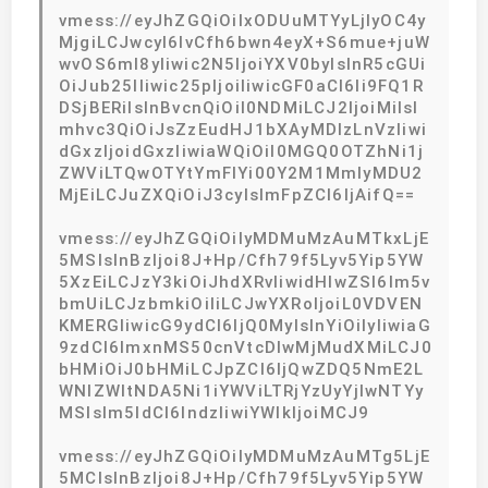
vmess://eyJhZGQiOiIxODUuMTYyLjIyOC4y
MjgiLCJwcyI6IvCfh6bwn4eyX+S6mue+juW
wvOS6ml8yIiwic2N5IjoiYXV0byIsInR5cGUi
OiJub25lIiwic25pIjoiIiwicGF0aCI6Ii9FQ1R
DSjBERiIsInBvcnQiOiI0NDMiLCJ2IjoiMiIsI
mhvc3QiOiJsZzEudHJ1bXAyMDIzLnVzIiwi
dGxzIjoidGxzIiwiaWQiOiI0MGQ0OTZhNi1j
ZWViLTQwOTYtYmFlYi00Y2M1MmIyMDU2
MjEiLCJuZXQiOiJ3cyIsImFpZCI6IjAifQ==
vmess://eyJhZGQiOiIyMDMuMzAuMTkxLjE
5MSIsInBzIjoi8J+Hp/Cfh79f5Lyv5Yip5YW
5XzEiLCJzY3kiOiJhdXRvIiwidHlwZSI6Im5v
bmUiLCJzbmkiOiIiLCJwYXRoIjoiL0VDVEN
KMERGIiwicG9ydCI6IjQ0MyIsInYiOiIyIiwiaG
9zdCI6ImxnMS50cnVtcDIwMjMudXMiLCJ0
bHMiOiJ0bHMiLCJpZCI6IjQwZDQ5NmE2L
WNlZWItNDA5Ni1iYWViLTRjYzUyYjIwNTYy
MSIsIm5ldCI6IndzIiwiYWlkIjoiMCJ9
vmess://eyJhZGQiOiIyMDMuMzAuMTg5LjE
5MCIsInBzIjoi8J+Hp/Cfh79f5Lyv5Yip5YW