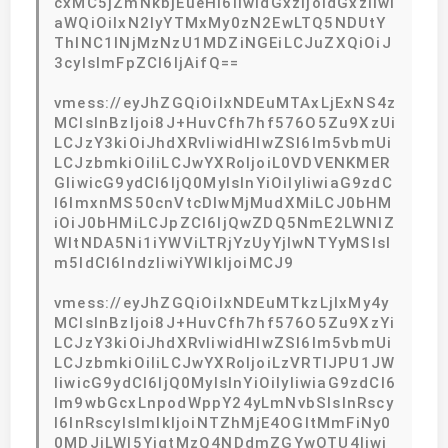
cxMC5jZmNkbjEueHl6IiwidGxzIjoidGxzIiwi
aWQiOiIxN2IyYTMxMy0zN2EwLTQ5NDUtY
ThlNC1lNjMzNzU1MDZiNGEiLCJuZXQiOiJ
3cyIsImFpZCI6IjAifQ==
vmess://eyJhZGQiOiIxNDEuMTAxLjExNS4z
MCIsInBzIjoi8J+HuvCfh7hf576O5Zu9XzUi
LCJzY3kiOiJhdXRvIiwidHlwZSI6Im5vbmUi
LCJzbmkiOiIiLCJwYXRoIjoiL0VDVENKMER
GIiwicG9ydCI6IjQ0MyIsInYiOiIyIiwiaG9zdC
I6ImxnMS50cnVtcDIwMjMudXMiLCJ0bHM
iOiJ0bHMiLCJpZCI6IjQwZDQ5NmE2LWNlZ
WItNDA5Ni1iYWViLTRjYzUyYjIwNTYyMSIsI
m5ldCI6IndzIiwiYWlkIjoiMCJ9
vmess://eyJhZGQiOiIxNDEuMTkzLjIxMy4y
MCIsInBzIjoi8J+HuvCfh7hf576O5Zu9XzYi
LCJzY3kiOiJhdXRvIiwidHlwZSI6Im5vbmUi
LCJzbmkiOiIiLCJwYXRoIjoiLzVRTlJPU1JW
IiwicG9ydCI6IjQ0MyIsInYiOiIyIiwiaG9zdCI6
Im9wbGcxLnpodWppY24yLmNvbSIsInRscy
I6InRscyIsImlkIjoiNTZhMjE4OGItMmFiNy0
0MDJjLWI5YjgtMzQ4NDdmZGYwOTU4Iiwi