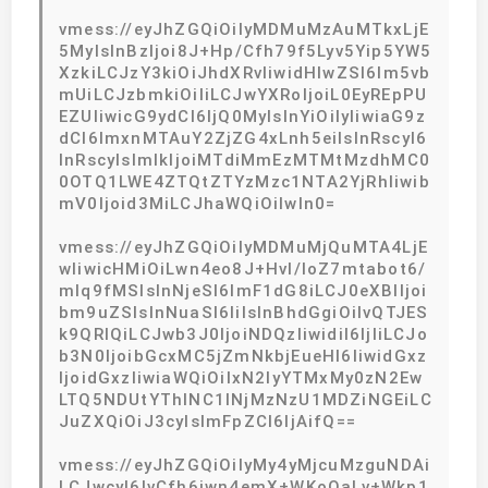
vmess://eyJhZGQiOiIyMDMuMzAuMTkxLjE
5MyIsInBzIjoi8J+Hp/Cfh79f5Lyv5Yip5YW5
XzkiLCJzY3kiOiJhdXRvIiwidHlwZSI6Im5vb
mUiLCJzbmkiOiIiLCJwYXRoIjoiL0EyREpPU
EZUIiwicG9ydCI6IjQ0MyIsInYiOiIyIiwiaG9z
dCI6ImxnMTAuY2ZjZG4xLnh5eiIsInRscyI6
InRscyIsImlkIjoiMTdiMmEzMTMtMzdhMC0
0OTQ1LWE4ZTQtZTYzMzc1NTA2YjRhIiwib
mV0Ijoid3MiLCJhaWQiOiIwIn0=
vmess://eyJhZGQiOiIyMDMuMjQuMTA4LjE
wIiwicHMiOiLwn4eo8J+Hvl/loZ7mtabot6/
mlq9fMSIsInNjeSI6ImF1dG8iLCJ0eXBlIjoi
bm9uZSIsInNuaSI6IiIsInBhdGgiOiIvQTJES
k9QRlQiLCJwb3J0IjoiNDQzIiwidiI6IjIiLCJo
b3N0IjoibGcxMC5jZmNkbjEueHl6IiwidGxz
IjoidGxzIiwiaWQiOiIxN2IyYTMxMy0zN2Ew
LTQ5NDUtYThlNC1lNjMzNzU1MDZiNGEiLC
JuZXQiOiJ3cyIsImFpZCI6IjAifQ==
vmess://eyJhZGQiOiIyMy4yMjcuMzguNDAi
LCJwcyI6IvCfh6jwn4emX+WKoOaLv+Wkp1