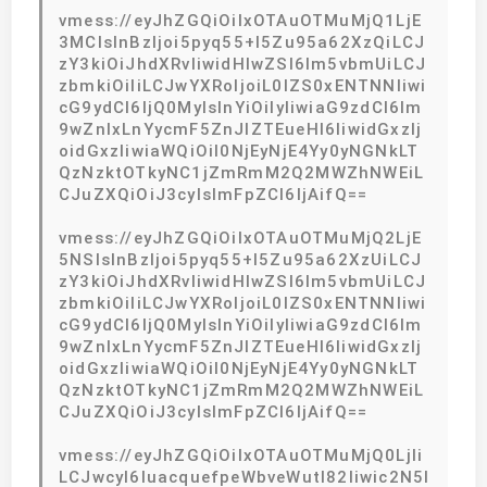
vmess://eyJhZGQiOiIxOTAuOTMuMjQ1LjE
3MCIsInBzIjoi5pyq55+l5Zu95a62XzQiLCJ
zY3kiOiJhdXRvIiwidHlwZSI6Im5vbmUiLCJ
zbmkiOiIiLCJwYXRoIjoiL0lZS0xENTNNIiwi
cG9ydCI6IjQ0MyIsInYiOiIyIiwiaG9zdCI6Im
9wZnIxLnYycmF5ZnJlZTEueHl6IiwidGxzIj
oidGxzIiwiaWQiOiI0NjEyNjE4Yy0yNGNkLT
QzNzktOTkyNC1jZmRmM2Q2MWZhNWEiL
CJuZXQiOiJ3cyIsImFpZCI6IjAifQ==
vmess://eyJhZGQiOiIxOTAuOTMuMjQ2LjE
5NSIsInBzIjoi5pyq55+l5Zu95a62XzUiLCJ
zY3kiOiJhdXRvIiwidHlwZSI6Im5vbmUiLCJ
zbmkiOiIiLCJwYXRoIjoiL0lZS0xENTNNIiwi
cG9ydCI6IjQ0MyIsInYiOiIyIiwiaG9zdCI6Im
9wZnIxLnYycmF5ZnJlZTEueHl6IiwidGxzIj
oidGxzIiwiaWQiOiI0NjEyNjE4Yy0yNGNkLT
QzNzktOTkyNC1jZmRmM2Q2MWZhNWEiL
CJuZXQiOiJ3cyIsImFpZCI6IjAifQ==
vmess://eyJhZGQiOiIxOTAuOTMuMjQ0LjIi
LCJwcyI6IuacquefpeWbveWutl82Iiwic2N5I