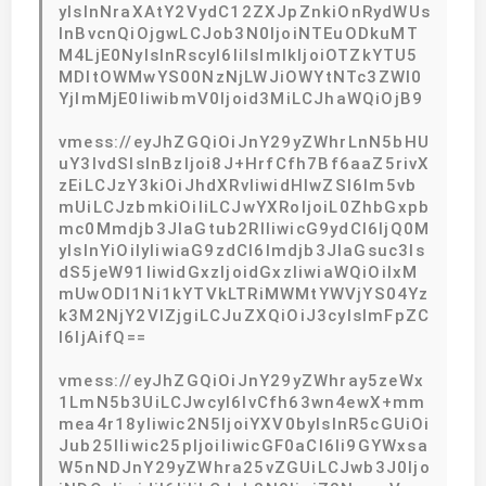
yIsInNraXAtY2VydC12ZXJpZnkiOnRydWUs
InBvcnQiOjgwLCJob3N0IjoiNTEuODkuMT
M4LjE0NyIsInRscyI6IiIsImlkIjoiOTZkYTU5
MDItOWMwYS00NzNjLWJiOWYtNTc3ZWI0
YjlmMjE0IiwibmV0Ijoid3MiLCJhaWQiOjB9
vmess://eyJhZGQiOiJnY29yZWhrLnN5bHU
uY3lvdSIsInBzIjoi8J+HrfCfh7Bf6aaZ5rivX
zEiLCJzY3kiOiJhdXRvIiwidHlwZSI6Im5vb
mUiLCJzbmkiOiIiLCJwYXRoIjoiL0ZhbGxpb
mc0Mmdjb3JlaGtub2RlIiwicG9ydCI6IjQ0M
yIsInYiOiIyIiwiaG9zdCI6Imdjb3JlaGsuc3ls
dS5jeW91IiwidGxzIjoidGxzIiwiaWQiOiIxM
mUwODI1Ni1kYTVkLTRiMWMtYWVjYS04Yz
k3M2NjY2VlZjgiLCJuZXQiOiJ3cyIsImFpZC
I6IjAifQ==
vmess://eyJhZGQiOiJnY29yZWhray5zeWx
1LmN5b3UiLCJwcyI6IvCfh63wn4ewX+mm
mea4r18yIiwic2N5IjoiYXV0byIsInR5cGUiOi
Jub25lIiwic25pIjoiIiwicGF0aCI6Ii9GYWxsa
W5nNDJnY29yZWhra25vZGUiLCJwb3J0Ijo