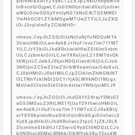
yIsInNraXAtY2VydC12ZXJpZnkiOnRydWUs
InBvcnQiOjgwLCJob3N0IjoiIiwidGxzIjoiIiwi
aWQiOiIwODQyYmUyNS1kNzE4LTQ5MWEt
YmNhOC01ZTlkMDgwMTUwZTYiLCJuZXQ
iOiJ3cyIsImFpZCI6MH0=
vmess://eyJhZGQiOiIxNzIuNjYuNDQuMTk
3IiwicHMiOiLwn4e68J+HuF/nvo7lm71fMT
YiLCJzY3kiOiJhdXRvIiwidHlwZSI6Im5vbm
UiLCJzbmkiOiIiLCJwYXRoIjoiL21SMTdvQk
t6WjciLCJwb3J0IjoiNDQzIiwidiI6IjIiLCJob
3N0IjoiZC5wZ3lwZ3lrbW9samtsai54eXoiL
CJ0bHMiOiJ0bHMiLCJpZCI6ImZhNGNiNT
I5LTNhYzktNDI2OC1iYjA0LWVkNDI1Mzgx
MzUwOCIsIm5ldCI6IndzIiwiYWlkIjoiMCJ9
vmess://eyJhZGQiOiJndG0tY24tajY3MzE3
aG53MGsuZ3RtLWE1YjUuY29tIiwicHMiOiL
wn4e68J+HuF/nvo7lm71fMTciLCJ0eXBlIj
oiYXV0byIsInNuaSI6IiIsInBhdGgiOiIvIiwic2
VjdXJpdHkiOiJhdXRvIiwic2tpcC1jZXJ0LX
ZlcmlmeSI6dHJ1ZSwicG9ydCI6NDQzLCJo
b3N0IjoidXMxLWNkbi5lbW9vb28uY2xvdW