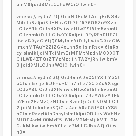
bmV0Ijoid3MiLCJhaWQiOiIwIn0=
vmess://eyJhZGQiOiIxNDEuMTAxLjExNS4z
MiIsInBzIjoi8J+HuvCfh7hf576O5Zu9Xzci
LCJzY3kiOiJhdXRvIiwidHlwZSI6Im5vbmUi
LCJzbmkiOiIiLCJwYXRoIjoiL0EyREpPUEZU
IiwicG9ydCI6IjQ0MyIsInYiOiIyIiwiaG9zdCI6
ImxnMTAuY2ZjZG4xLnh5eiIsInRscyI6InRs
cyIsImlkIjoiMTdiMmEzMTMtMzdhMC00OT
Q1LWE4ZTQtZTYzMzc1NTA2YjRhIiwibmV
0Ijoid3MiLCJhaWQiOiIwIn0=
vmess://eyJhZGQiOiJ4anA0aC5tYXlhYS5t
bCIsInBzIjoi8J+HuvCfh7hf576O5Zu9Xzgi
LCJzY3kiOiJhdXRvIiwidHlwZSI6Im5vbmUi
LCJzbmkiOiIiLCJwYXRoIjoiL2RzYWRzYTFk
c2Fkc2EzMzQzNCIsInBvcnQiOiI0NDMiLCJ
2IjoiMiIsImhvc3QiOiJ4anA0aC5tYXlhYS5t
bCIsInRscyI6InRscyIsImlkIjoiODJkNWVhNz
MtODAwMi00MzE5LWNkM2MtMjlkMTU2M
GJkMjkwIiwibmV0Ijoid3MiLCJhaWQiOiIwI
n0=