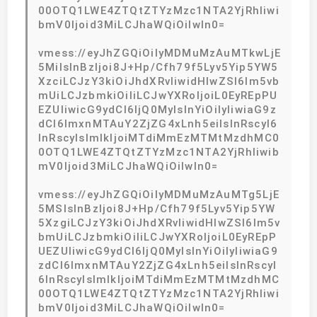
00OTQ1LWE4ZTQtZTYzMzc1NTA2YjRhIiwi
bmV0Ijoid3MiLCJhaWQiOiIwIn0=
vmess://eyJhZGQiOiIyMDMuMzAuMTkwLjE
5MiIsInBzIjoi8J+Hp/Cfh79f5Lyv5Yip5YW5
XzciLCJzY3kiOiJhdXRvIiwidHlwZSI6Im5vb
mUiLCJzbmkiOiIiLCJwYXRoIjoiL0EyREpPU
EZUIiwicG9ydCI6IjQ0MyIsInYiOiIyIiwiaG9z
dCI6ImxnMTAuY2ZjZG4xLnh5eiIsInRscyI6
InRscyIsImlkIjoiMTdiMmEzMTMtMzdhMC0
0OTQ1LWE4ZTQtZTYzMzc1NTA2YjRhIiwib
mV0Ijoid3MiLCJhaWQiOiIwIn0=
vmess://eyJhZGQiOiIyMDMuMzAuMTg5LjE
5MSIsInBzIjoi8J+Hp/Cfh79f5Lyv5Yip5YW
5XzgiLCJzY3kiOiJhdXRvIiwidHlwZSI6Im5v
bmUiLCJzbmkiOiIiLCJwYXRoIjoiL0EyREpP
UEZUIiwicG9ydCI6IjQ0MyIsInYiOiIyIiwiaG9
zdCI6ImxnMTAuY2ZjZG4xLnh5eiIsInRscyI
6InRscyIsImlkIjoiMTdiMmEzMTMtMzdhMC
00OTQ1LWE4ZTQtZTYzMzc1NTA2YjRhIiwi
bmV0Ijoid3MiLCJhaWQiOiIwIn0=