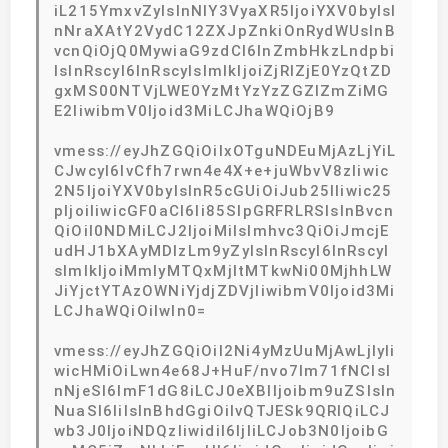
iL215YmxvZyIsInNlY3VyaXR5IjoiYXV0byIsI
nNraXAtY2VydC12ZXJpZnkiOnRydWUsInB
vcnQiOjQ0MywiaG9zdCI6InZmbHkzLndpbi
IsInRscyI6InRscyIsImlkIjoiZjRlZjE0YzQtZD
gxMS00NTVjLWE0YzMtYzYzZGZlZmZiMG
E2IiwibmV0Ijoid3MiLCJhaWQiOjB9
vmess://eyJhZGQiOiIxOTguNDEuMjAzLjYiL
CJwcyI6IvCfh7rwn4e4X+e+juWbvV8zIiwic
2N5IjoiYXV0byIsInR5cGUiOiJub25lIiwic25
pIjoiIiwicGF0aCI6Ii85SlpGRFRLRSIsInBvcn
QiOiI0NDMiLCJ2IjoiMiIsImhvc3QiOiJmcjE
udHJ1bXAyMDIzLm9yZyIsInRscyI6InRscyI
sImlkIjoiMmIyMTQxMjItMTkwNi00MjhhLW
JiYjctYTAzOWNiYjdjZDVjIiwibmV0Ijoid3Mi
LCJhaWQiOiIwIn0=
vmess://eyJhZGQiOiI2Ni4yMzUuMjAwLjIyIi
wicHMiOiLwn4e68J+HuF/nvo7lm71fNCIsI
nNjeSI6ImF1dG8iLCJ0eXBlIjoibm9uZSIsIn
NuaSI6IiIsInBhdGgiOiIvQTJESk9QRlQiLCJ
wb3J0IjoiNDQzIiwidiI6IjIiLCJob3N0IjoibG