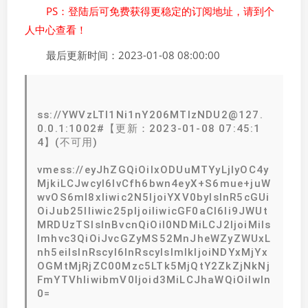
PS：登陆后可免费获得更稳定的订阅地址，请到个
人中心查看！
最后更新时间：2023-01-08 08:00:00
ss://YWVzLTI1Ni1nY206MTIzNDU2@127.
0.0.1:1002#【更新：2023-01-08 07:45:1
4】(不可用)
vmess://eyJhZGQiOiIxODUuMTYyLjIyOC4y
MjkiLCJwcyI6IvCfh6bwn4eyX+S6mue+juW
wvOS6ml8xIiwic2N5IjoiYXV0byIsInR5cGUi
OiJub25lIiwic25pIjoiIiwicGF0aCI6Ii9JWUt
MRDUzTSIsInBvcnQiOiI0NDMiLCJ2IjoiMiIs
Imhvc3QiOiJvcGZyMS52MnJheWZyZWUxL
nh5eiIsInRscyI6InRscyIsImlkIjoiNDYxMjYx
OGMtMjRjZC00Mzc5LTk5MjQtY2ZkZjNkNj
FmYTVhIiwibmV0Ijoid3MiLCJhaWQiOiIwIn
0=