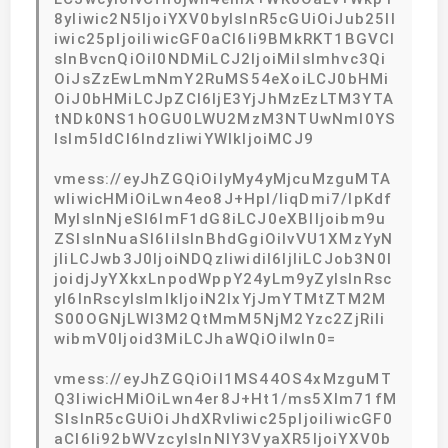
8yIiwic2N5IjoiYXV0byIsInR5cGUiOiJub25lI
iwic25pIjoiIiwicGF0aCI6Ii9BMkRKT1BGVCI
sInBvcnQiOiI0NDMiLCJ2IjoiMiIsImhvc3Qi
OiJsZzEwLmNmY2RuMS54eXoiLCJ0bHMi
OiJ0bHMiLCJpZCI6IjE3YjJhMzEzLTM3YTA
tNDk0NS1hOGU0LWU2MzM3NTUwNmI0YS
IsIm5ldCI6IndzIiwiYWlkIjoiMCJ9
vmess://eyJhZGQiOiIyMy4yMjcuMzguMTA
wIiwicHMiOiLwn4eo8J+Hpl/liqDmi7/lpKdf
MyIsInNjeSI6ImF1dG8iLCJ0eXBlIjoibm9u
ZSIsInNuaSI6IiIsInBhdGgiOiIvVU1XMzYyN
jIiLCJwb3J0IjoiNDQzIiwidiI6IjIiLCJob3N0I
joidjJyYXkxLnpodWppY24yLm9yZyIsInRsc
yI6InRscyIsImlkIjoiN2IxYjJmYTMtZTM2M
S00OGNjLWI3M2QtMmM5NjM2Yzc2ZjRiIi
wibmV0Ijoid3MiLCJhaWQiOiIwIn0=
vmess://eyJhZGQiOiI1MS44OS4xMzguMT
Q3IiwicHMiOiLwn4er8J+Ht1/ms5Xlm71fM
SIsInR5cGUiOiJhdXRvIiwic25pIjoiIiwicGF0
aCI6Ii92bWVzcyIsInNlY3VyaXR5IjoiYXV0b