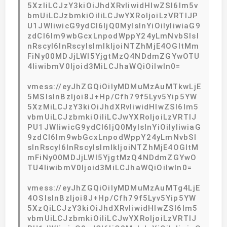
5XzIiLCJzY3kiOiJhdXRvIiwidHlwZSI6Im5v
bmUiLCJzbmkiOiIiLCJwYXRoIjoiLzVRTlJP
U1JWIiwicG9ydCI6IjQ0MyIsInYiOiIyIiwiaG9
zdCI6Im9wbGcxLnpodWppY24yLmNvbSIsI
nRscyI6InRscyIsImlkIjoiNTZhMjE4OGItMm
FiNy00MDJjLWI5YjgtMzQ4NDdmZGYwOTU
4IiwibmV0Ijoid3MiLCJhaWQiOiIwIn0=
vmess://eyJhZGQiOiIyMDMuMzAuMTkwLjE
5MSIsInBzIjoi8J+Hp/Cfh79f5Lyv5Yip5YW
5XzMiLCJzY3kiOiJhdXRvIiwidHlwZSI6Im5
vbmUiLCJzbmkiOiIiLCJwYXRoIjoiLzVRTlJ
PU1JWIiwicG9ydCI6IjQ0MyIsInYiOiIyIiwiaG
9zdCI6Im9wbGcxLnpodWppY24yLmNvbSI
sInRscyI6InRscyIsImlkIjoiNTZhMjE4OGItM
mFiNy00MDJjLWI5YjgtMzQ4NDdmZGYwO
TU4IiwibmV0Ijoid3MiLCJhaWQiOiIwIn0=
vmess://eyJhZGQiOiIyMDMuMzAuMTg4LjE
4OSIsInBzIjoi8J+Hp/Cfh79f5Lyv5Yip5YW
5XzQiLCJzY3kiOiJhdXRvIiwidHlwZSI6Im5
vbmUiLCJzbmkiOiIiLCJwYXRoIjoiLzVRTlJ