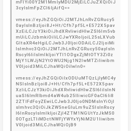
mFlYi00Y2M1MmIyMDU2MjEiLCJuZXQiOiJ
3cyIsImFpZCI6IjAifQ==
vmess://eyJhZGQiOiJ2MTJhLnRvZGRucy5
0ayIsInBzIjoi8J+Ht/Cfh7pf5L+E572X5pav
XzEiLCJzY3kiOiJhdXRvIiwidHlwZSI6Im5vb
mUiLCJzbmkiOiIiLCJwYXRoIjoiL25sLXVub
GltaXR4eHgiLCJwb3J0IjoiODAiLCJ2IjoiMi
IsImhvc3QiOiJ2MTJhLnRvZGRucy50ayIsIn
RscyI6IiIsImlkIjoiYTI1ODgxZjMtOTY3Zi0z
MjY1LWJjN2YtOWU2Njg1N2IwMTZiIiwibm
V0Ijoid3MiLCJhaWQiOiIwIn0=
vmess://eyJhZGQiOiIxODUuMTQzLjIyMC4y
NSIsInBzIjoi8J+Ht/Cfh7pf5L+E572X5pav
XzIiLCJzY3kiOiJhdXRvIiwidHlwZSI6IiIsInN
uaSI6ImRlbmd4aW4ub25lIiwicGF0aCI6Ii8
2ZTlFdFoyZEwiLCJwb3J0Ijo0NDMsInYiOjI
sImhvc3QiOiJkZW5neGluLm9uZSIsInRscy
I6InRscyIsImlkIjoiZjI4ZTM1NGUtYzJkMS0
0OTgzLTliMDctNWFjYWYxYjNiM2U1Iiwibm
V0Ijoid3MiLCJhaWQiOjB9