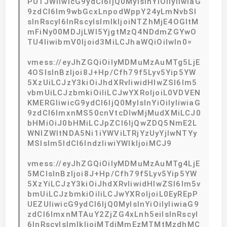
PU1JWIiwicG9ydCI6IjQ0MyIsInYiOiIyIiwiaG
9zdCI6Im9wbGcxLnpodWppY24yLmNvbSI
sInRscyI6InRscyIsImlkIjoiNTZhMjE4OGItM
mFiNy00MDJjLWI5YjgtMzQ4NDdmZGYwO
TU4IiwibmV0Ijoid3MiLCJhaWQiOiIwIn0=
vmess://eyJhZGQiOiIyMDMuMzAuMTg5LjE
4OSIsInBzIjoi8J+Hp/Cfh79f5Lyv5Yip5YW
5XzUiLCJzY3kiOiJhdXRvIiwidHlwZSI6Im5
vbmUiLCJzbmkiOiIiLCJwYXRoIjoiL0VDVEN
KMERGIiwicG9ydCI6IjQ0MyIsInYiOiIyIiwiaG
9zdCI6ImxnMS50cnVtcDIwMjMudXMiLCJ0
bHMiOiJ0bHMiLCJpZCI6IjQwZDQ5NmE2L
WNlZWItNDA5Ni1iYWViLTRjYzUyYjIwNTYy
MSIsIm5ldCI6IndzIiwiYWlkIjoiMCJ9
vmess://eyJhZGQiOiIyMDMuMzAuMTg4LjE
5MCIsInBzIjoi8J+Hp/Cfh79f5Lyv5Yip5YW
5XzYiLCJzY3kiOiJhdXRvIiwidHlwZSI6Im5v
bmUiLCJzbmkiOiIiLCJwYXRoIjoiL0EyREpP
UEZUIiwicG9ydCI6IjQ0MyIsInYiOiIyIiwiaG9
zdCI6ImxnMTAuY2ZjZG4xLnh5eiIsInRscyI
6InRscyIsImlkIjoiMTdiMmEzMTMtMzdhMC