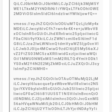
QiLCJ0bHMiOiJ0bHMiLCJpZCI6Ijk3MjM5Y
WE1LTkxM2YtNDRiNi1iYWQxLTFkODhlOWE
2MDViOSIsIm5ldCI6IndzIiwiYWlkIjowfQ==
vmess://eyJhZGQiOiIxODUuMTQzLjIzMy4x
MDEiLCJwcyI6IvCfh7rwn4e4X+e+juWbvV8
xOCIsInR5cGUiOiJhdXRvIiwic25pIjoiIiwicG
F0aCI6Ii9yYXkiLCJzZWN1cml0eSI6ImF1d
G8iLCJza2lwLWNlcnQtdmVyaWZ5Ijp0cnVl
LCJwb3J0Ijo4MCwiaG9zdCI6IjE5My56aXJ
vZ2FtZS03MC5zaXRlIiwidGxzIjoiIiwiaWQi
OiI1MWU0NWExMS1mM2RlLTQ4YmItODk1
YS0xM2Y4N2E2MjZkMDciLCJuZXQiOiJ3cy
IsImFpZCI6MH0=
vmess://eyJhZGQiOiIxOTAuOTMuMjQ2LjM
iLCJwcyI6IuacquefpeWbveWutl8xIiwic2N5
IjoiYXV0byIsInR5cGUiOiJub25lIiwic25pIjoi
IiwicGF0aCI6Ii81UU5ST1NSViIsInBvcnQiO
iI0NDMiLCJ2IjoiMiIsImhvc3QiOiJvcGxnMS
56aHVqaWNuMi5jb20iLCJ0bHMiOiJ0bHM
iLCJpZCI6IjU2YTIxODhiLTJhYjctNDAyYy1i