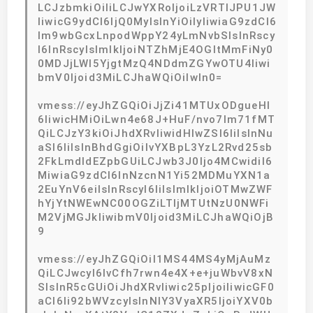
LCJzbmkiOiIiLCJwYXRoIjoiLzVRTlJPU1JW
IiwicG9ydCI6IjQ0MyIsInYiOiIyIiwiaG9zdCI6
Im9wbGcxLnpodWppY24yLmNvbSIsInRscy
I6InRscyIsImlkIjoiNTZhMjE4OGItMmFiNy0
0MDJjLWI5YjgtMzQ4NDdmZGYwOTU4Iiwi
bmV0Ijoid3MiLCJhaWQiOiIwIn0=
vmess://eyJhZGQiOiJjZi41MTUxODgueHl
6IiwicHMiOiLwn4e68J+HuF/nvo7lm71fMT
QiLCJzY3kiOiJhdXRvIiwidHlwZSI6IiIsInNu
aSI6IiIsInBhdGgiOiIvYXBpL3YzL2Rvd25sb
2FkLmdldEZpbGUiLCJwb3J0Ijo4MCwidiI6
MiwiaG9zdCI6InNzcnN1Yi52MDMuYXN1a
2EuYnV6eiIsInRscyI6IiIsImlkIjoiOTMwZWF
hYjYtNWEwNC00OGZiLTljMTUtNzU0NWFi
M2VjMGJkIiwibmV0Ijoid3MiLCJhaWQiOjB
9
vmess://eyJhZGQiOiI1MS44MS4yMjAuMz
QiLCJwcyI6IvCfh7rwn4e4X+e+juWbvV8xN
SIsInR5cGUiOiJhdXRvIiwic25pIjoiIiwicGF0
aCI6Ii92bWVzcyIsInNlY3VyaXR5IjoiYXV0b