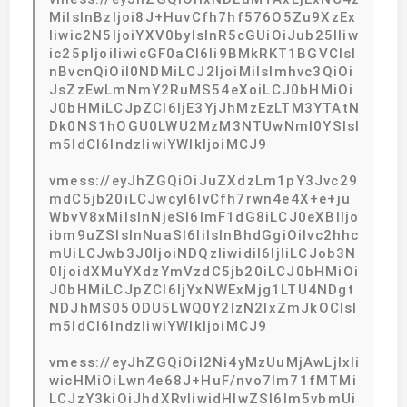
MiIsInBzIjoi8J+HuvCfh7hf576O5Zu9XzEx
Iiwic2N5IjoiYXV0byIsInR5cGUiOiJub25lIiw
ic25pIjoiIiwicGF0aCI6Ii9BMkRKT1BGVCIsI
nBvcnQiOiI0NDMiLCJ2IjoiMiIsImhvc3QiOi
JsZzEwLmNmY2RuMS54eXoiLCJ0bHMiOi
J0bHMiLCJpZCI6IjE3YjJhMzEzLTM3YTAtN
Dk0NS1hOGU0LWU2MzM3NTUwNmI0YSIsI
m5ldCI6IndzIiwiYWlkIjoiMCJ9
vmess://eyJhZGQiOiJuZXdzLm1pY3Jvc29
mdC5jb20iLCJwcyI6IvCfh7rwn4e4X+e+ju
WbvV8xMiIsInNjeSI6ImF1dG8iLCJ0eXBlIjo
ibm9uZSIsInNuaSI6IiIsInBhdGgiOiIvc2hhc
mUiLCJwb3J0IjoiNDQzIiwidiI6IjIiLCJob3N
0IjoidXMuYXdzYmVzdC5jb20iLCJ0bHMiOi
J0bHMiLCJpZCI6IjYxNWExMjg1LTU4NDgt
NDJhMS05ODU5LWQ0Y2IzN2IxZmJkOCIsI
m5ldCI6IndzIiwiYWlkIjoiMCJ9
vmess://eyJhZGQiOiI2Ni4yMzUuMjAwLjIxIi
wicHMiOiLwn4e68J+HuF/nvo7lm71fMTMi
LCJzY3kiOiJhdXRvIiwidHlwZSI6Im5vbmUi