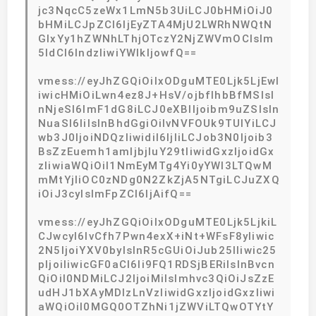
jc3NqcC5zeWx1LmN5b3UiLCJ0bHMiOiJ0
bHMiLCJpZCI6IjEyZTA4MjU2LWRhNWQtN
GIxYy1hZWNhLThjOTczY2NjZWVmOCIsIm
5ldCI6IndzIiwiYWlkIjowfQ==
vmess://eyJhZGQiOiIxODguMTE0Ljk5LjEwI
iwicHMiOiLwn4ez8J+HsV/ojbflhbBfMSIsI
nNjeSI6ImF1dG8iLCJ0eXBlIjoibm9uZSIsIn
NuaSI6IiIsInBhdGgiOiIvNVFOUk9TUlYiLCJ
wb3J0IjoiNDQzIiwidiI6IjIiLCJob3N0Ijoib3
BsZzEuemh1amljbjIuY29tIiwidGxzIjoidGx
zIiwiaWQiOiI1NmEyMTg4Yi0yYWI3LTQwM
mMtYjliOC0zNDg0N2ZkZjA5NTgiLCJuZXQ
iOiJ3cyIsImFpZCI6IjAifQ==
vmess://eyJhZGQiOiIxODguMTE0Ljk5LjkiL
CJwcyI6IvCfh7Pwn4exX+iNt+WFsF8yIiwic
2N5IjoiYXV0byIsInR5cGUiOiJub25lIiwic25
pIjoiIiwicGF0aCI6Ii9FQ1RDSjBERiIsInBvcn
QiOiI0NDMiLCJ2IjoiMiIsImhvc3QiOiJsZzE
udHJ1bXAyMDIzLnVzIiwidGxzIjoidGxzIiwi
aWQiOiI0MGQ0OTZhNi1jZWViLTQwOTYtY