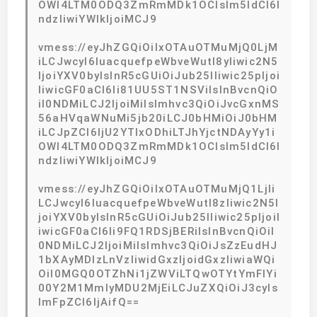
OWI4LTM0ODQ3ZmRmMDk1OCIsIm5ldCI6I
ndzIiwiYWlkIjoiMCJ9
vmess://eyJhZGQiOiIxOTAuOTMuMjQ0LjM
iLCJwcyI6IuacquefpeWbveWutl8yIiwic2N5
IjoiYXV0byIsInR5cGUiOiJub25lIiwic25pIjoi
IiwicGF0aCI6Ii81UU5ST1NSViIsInBvcnQiO
iI0NDMiLCJ2IjoiMiIsImhvc3QiOiJvcGxnMS
56aHVqaWNuMi5jb20iLCJ0bHMiOiJ0bHM
iLCJpZCI6IjU2YTIxODhiLTJhYjctNDAyYy1i
OWI4LTM0ODQ3ZmRmMDk1OCIsIm5ldCI6I
ndzIiwiYWlkIjoiMCJ9
vmess://eyJhZGQiOiIxOTAuOTMuMjQ1LjIi
LCJwcyI6IuacquefpeWbveWutl8zIiwic2N5I
joiYXV0byIsInR5cGUiOiJub25lIiwic25pIjoiI
iwicGF0aCI6Ii9FQ1RDSjBERiIsInBvcnQiOiI
0NDMiLCJ2IjoiMiIsImhvc3QiOiJsZzEudHJ
1bXAyMDIzLnVzIiwidGxzIjoidGxzIiwiaWQi
OiI0MGQ0OTZhNi1jZWViLTQwOTYtYmFlYi
00Y2M1MmIyMDU2MjEiLCJuZXQiOiJ3cyIs
ImFpZCI6IjAifQ==