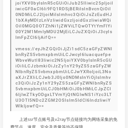
joiYXV0byIsInR5cGUiOiJub25lIiwic25pIjoiI
iwicGF0aCI6Ii9FQ1RDSjBERiIsInBvcnQiOiI
0NDMiLCJ2IjoiMiIsImhvc3QiOiJsZzEudHJ
1bXAyMDIzLnVzIiwidGxzIjoidGxzIiwiaWQi
OiI0MGQ0OTZhNi1jZWViLTQwOTYtYmFlYi
00Y2M1MmIyMDU2MjEiLCJuZXQiOiJ3cyIs
ImFpZCI6IjAifQ==
vmess://eyJhZGQiOiJjZi1sdC5zaGFyZWNl
bnRyZS5vbmxpbmUiLCJwcyI6Iuacquefpe
WbveWutl83Iiwic2N5IjoiYXV0byIsInR5cGU
iOiIiLCJzbmkiOiJzZy1nY29yZS5zaGFyZW
NlbnRyZS5vbmxpbmUiLCJwYXRoIjoiL3No
aXJrZXIiLCJwb3J0Ijo0NDMsInYiOjIsImhv
c3QiOiJzZy1nY29yZS5zaGFyZWNlbnRyZS
5vbmxpbmUiLCJ0bHMiOiJ0bHMiLCJpZCI
6IjIwZTkyODgxLTVmYjQtNGIwNS1iYzc3LT
U3OTI5NDc2ZGM2OSIsIm5ldCI6IndzIiwiY
WlkIjowfQ==
上述ssr节点账号及v2ray节点链接均为网络采集的免
费节点，速度，安全及质量等均不保障。