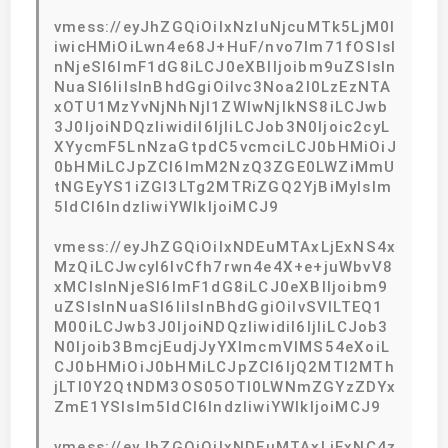
vmess://eyJhZGQiOiIxNzIuNjcuMTk5LjM0I
iwicHMiOiLwn4e68J+HuF/nvo7lm71fOSIsI
nNjeSI6ImF1dG8iLCJ0eXBlIjoibm9uZSIsIn
NuaSI6IiIsInBhdGgiOiIvc3Noa2l0LzEzNTA
xOTU1MzYvNjNhNjI1ZWIwNjlkNS8iLCJwb
3J0IjoiNDQzIiwidiI6IjIiLCJob3N0Ijoic2cyL
XYycmF5LnNzaGtpdC5vcmciLCJ0bHMiOiJ
0bHMiLCJpZCI6ImM2NzQ3ZGE0LWZiMmU
tNGEyYS1iZGI3LTg2MTRiZGQ2YjBiMyIsIm
5ldCI6IndzIiwiYWlkIjoiMCJ9
vmess://eyJhZGQiOiIxNDEuMTAxLjExNS4x
MzQiLCJwcyI6IvCfh7rwn4e4X+e+juWbvV8
xMCIsInNjeSI6ImF1dG8iLCJ0eXBlIjoibm9
uZSIsInNuaSI6IiIsInBhdGgiOiIvSVlLTEQ1
M00iLCJwb3J0IjoiNDQzIiwidiI6IjIiLCJob3
N0Ijoib3BmcjEudjJyYXlmcmVlMS54eXoiL
CJ0bHMiOiJ0bHMiLCJpZCI6IjQ2MTI2MTh
jLTI0Y2QtNDM3OS05OTI0LWNmZGYzZDYx
ZmE1YSIsIm5ldCI6IndzIiwiYWlkIjoiMCJ9
vmess://eyJhZGQiOiIxNDEuMTAxLjExNC4z