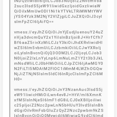
iNDQzIiwidiI6IjIiLCJob3N0IjoiZ2NvcmVoa
2suc3lsdS5jeW91IiwidGxzIjoidGxzIiwiaW
QiOiIxMmUwODI1Ni1kYTVkLTRiMWMtYWV
jYS04Yzk3M2NjY2VlZjgiLCJuZXQiOiJ3cyI
sImFpZCI6IjAifQ==
vmess://eyJhZGQiOiJnYjEudjIuenouY24uZ
nVja3dvcmQuY2x1YiIsInBzIjoi8J+HrfCfh7
Bf6aaZ5rivXzMiLCJzY3kiOiJhdXRvIiwidHl
wZSI6Im5vbmUiLCJzbmkiOiIiLCJwYXRoIj
oiLyIsInBvcnQiOjQ3ODM2LCJ2IjoyLCJob3
N0IjoiZ2IxLnYyLnp6LmNuLmZ1Y2t3b3JkL
mNsdWIiLCJ0bHMiOiIiLCJpZCI6IjAwMGY0
N2FiLTI5MDAtM2FlOC1iMmM4LWZhOGQw
NjJiZTNjNSIsIm5ldCI6InRjcCIsImFpZCI6M
H0=
vmess://eyJhZGQiOiJnY3NzanAuc3lsdS5j
eW91IiwicHMiOiLwn4ev8J+HtV/ml6XmnK
xfMSIsInNjeSI6ImF1dG8iLCJ0eXBlIjoiIiwi
c25pIjoiZ2Nzc2pwLnN5bHUuY3lvdSIsInBh
dGgiOiIvRmFsbGluZzQyZ2Nzc2pwbm9kZS
IsInBvcnQiOjQ0MywidiI6MiwiaG9zdCI6Imd