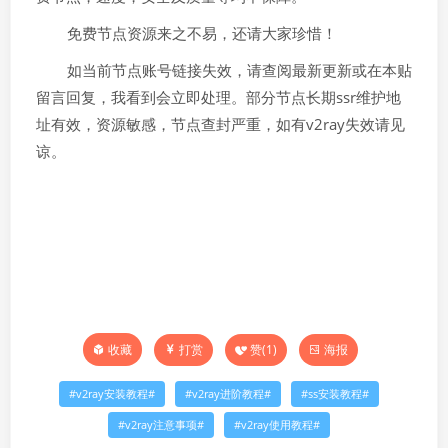
免费节点资源来之不易，还请大家珍惜！
如当前节点账号链接失效，请查阅最新更新或在本贴
留言回复，我看到会立即处理。部分节点长期ssr维护地
址有效，资源敏感，节点查封严重，如有v2ray失效请见
谅。
打赏
赞(
1
)
海报
收藏
v2ray安装教程
v2ray进阶教程
ss安装教程
v2ray注意事项
v2ray使用教程