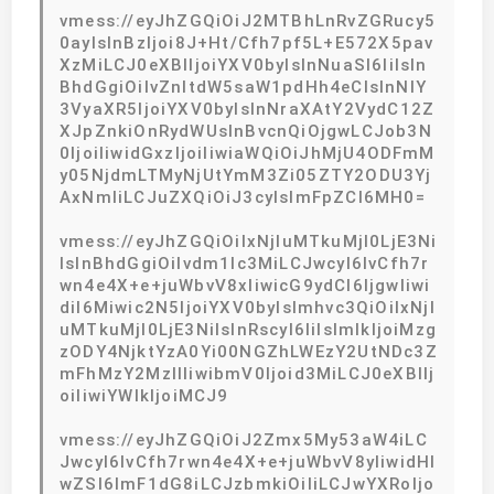
vmess://eyJhZGQiOiJ2MTBhLnRvZGRucy5
0ayIsInBzIjoi8J+Ht/Cfh7pf5L+E572X5pav
XzMiLCJ0eXBlIjoiYXV0byIsInNuaSI6IiIsIn
BhdGgiOiIvZnItdW5saW1pdHh4eCIsInNlY
3VyaXR5IjoiYXV0byIsInNraXAtY2VydC12Z
XJpZnkiOnRydWUsInBvcnQiOjgwLCJob3N
0IjoiIiwidGxzIjoiIiwiaWQiOiJhMjU4ODFmM
y05NjdmLTMyNjUtYmM3Zi05ZTY2ODU3Yj
AxNmIiLCJuZXQiOiJ3cyIsImFpZCI6MH0=
vmess://eyJhZGQiOiIxNjIuMTkuMjI0LjE3Ni
IsInBhdGgiOiIvdm1lc3MiLCJwcyI6IvCfh7r
wn4e4X+e+juWbvV8xIiwicG9ydCI6IjgwIiwi
diI6Miwic2N5IjoiYXV0byIsImhvc3QiOiIxNjI
uMTkuMjI0LjE3NiIsInRscyI6IiIsImlkIjoiMzg
zODY4NjktYzA0Yi00NGZhLWEzY2UtNDc3Z
mFhMzY2MzllIiwibmV0Ijoid3MiLCJ0eXBlIj
oiIiwiYWlkIjoiMCJ9
vmess://eyJhZGQiOiJ2Zmx5My53aW4iLC
JwcyI6IvCfh7rwn4e4X+e+juWbvV8yIiwidHl
wZSI6ImF1dG8iLCJzbmkiOiIiLCJwYXRoIjo