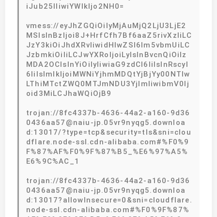
iJub25lIiwiYWlkIjo2NH0=
vmess://eyJhZGQiOiIyMjAuMjQ2LjU3LjE2
MSIsInBzIjoi8J+HrfCfh7Bf6aaZ5rivXzIiLC
JzY3kiOiJhdXRvIiwidHlwZSI6Im5vbmUiLC
JzbmkiOiIiLCJwYXRoIjoiLyIsInBvcnQiOiIz
MDA2OCIsInYiOiIyIiwiaG9zdCI6IiIsInRscyI
6IiIsImlkIjoiMWNiYjhmMDQtYjBjYy00NTIw
LThiMTctZWQ0MTJmNDU3YjlmIiwibmV0Ij
oid3MiLCJhaWQiOjB9
trojan://8fc4337b-4636-44a2-a160-9d36
0436aa57@naiu-jp.05vr9nyqg5.downloa
d:13017/?type=tcp&security=tls&sni=clou
dflare.node-ssl.cdn-alibaba.com#%F0%9
F%87%AF%F0%9F%87%B5_%E6%97%A5%
E6%9C%AC_1
trojan://8fc4337b-4636-44a2-a160-9d36
0436aa57@naiu-jp.05vr9nyqg5.downloa
d:13017?allowInsecure=0&sni=cloudflare.
node-ssl.cdn-alibaba.com#%F0%9F%87%