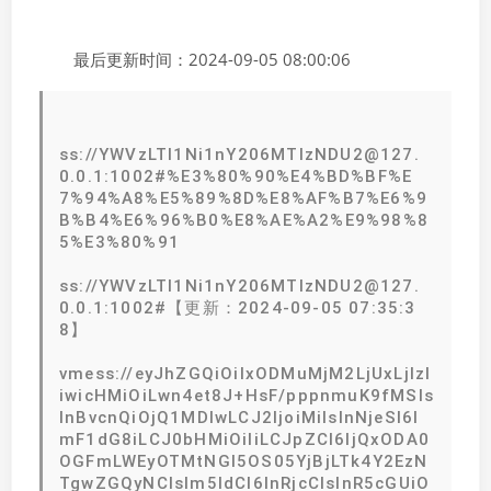
最后更新时间：2024-09-05 08:00:06
ss://YWVzLTI1Ni1nY206MTIzNDU2@127.
0.0.1:1002#%E3%80%90%E4%BD%BF%E
7%94%A8%E5%89%8D%E8%AF%B7%E6%9
B%B4%E6%96%B0%E8%AE%A2%E9%98%8
5%E3%80%91
ss://YWVzLTI1Ni1nY206MTIzNDU2@127.
0.0.1:1002#【更新：2024-09-05 07:35:3
8】
vmess://eyJhZGQiOiIxODMuMjM2LjUxLjIzI
iwicHMiOiLwn4et8J+HsF/pppnmuK9fMSIs
InBvcnQiOjQ1MDIwLCJ2IjoiMiIsInNjeSI6I
mF1dG8iLCJ0bHMiOiIiLCJpZCI6IjQxODA0
OGFmLWEyOTMtNGI5OS05YjBjLTk4Y2EzN
TgwZGQyNCIsIm5ldCI6InRjcCIsInR5cGUiO