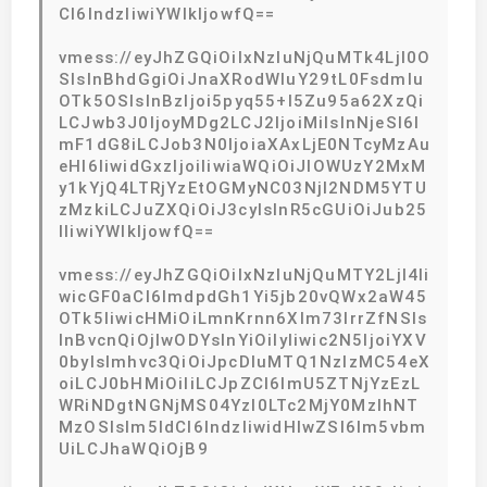
CI6IndzIiwiYWlkIjowfQ==
vmess://eyJhZGQiOiIxNzIuNjQuMTk4LjI0O
SIsInBhdGgiOiJnaXRodWIuY29tL0Fsdmlu
OTk5OSIsInBzIjoi5pyq55+l5Zu95a62XzQi
LCJwb3J0IjoyMDg2LCJ2IjoiMiIsInNjeSI6I
mF1dG8iLCJob3N0IjoiaXAxLjE0NTcyMzAu
eHl6IiwidGxzIjoiIiwiaWQiOiJlOWUzY2MxM
y1kYjQ4LTRjYzEtOGMyNC03NjI2NDM5YTU
zMzkiLCJuZXQiOiJ3cyIsInR5cGUiOiJub25
lIiwiYWlkIjowfQ==
vmess://eyJhZGQiOiIxNzIuNjQuMTY2LjI4Ii
wicGF0aCI6ImdpdGh1Yi5jb20vQWx2aW45
OTk5IiwicHMiOiLmnKrnn6Xlm73lrrZfNSIs
InBvcnQiOjIwODYsInYiOiIyIiwic2N5IjoiYXV
0byIsImhvc3QiOiJpcDIuMTQ1NzIzMC54eX
oiLCJ0bHMiOiIiLCJpZCI6ImU5ZTNjYzEzL
WRiNDgtNGNjMS04YzI0LTc2MjY0MzlhNT
MzOSIsIm5ldCI6IndzIiwidHlwZSI6Im5vbm
UiLCJhaWQiOjB9