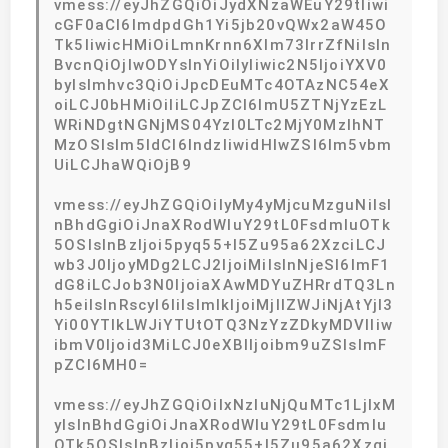
vmess://eyJhZGQiOiJydXNzaWEuY29tIiwi
cGF0aCI6ImdpdGh1Yi5jb20vQWx2aW45O
Tk5IiwicHMiOiLmnKrnn6Xlm73lrrZfNiIsIn
BvcnQiOjIwODYsInYiOiIyIiwic2N5IjoiYXV0
byIsImhvc3QiOiJpcDEuMTc4OTAzNC54eX
oiLCJ0bHMiOiIiLCJpZCI6ImU5ZTNjYzEzL
WRiNDgtNGNjMS04YzI0LTc2MjY0MzlhNT
MzOSIsIm5ldCI6IndzIiwidHlwZSI6Im5vbm
UiLCJhaWQiOjB9
vmess://eyJhZGQiOiIyMy4yMjcuMzguNiIsI
nBhdGgiOiJnaXRodWIuY29tL0FsdmluOTk
5OSIsInBzIjoi5pyq55+l5Zu95a62XzciLCJ
wb3J0IjoyMDg2LCJ2IjoiMiIsInNjeSI6ImF1
dG8iLCJob3N0IjoiaXAwMDYuZHRrdTQ3Ln
h5eiIsInRscyI6IiIsImlkIjoiMjllZWJiNjAtYjI3
Yi00YTlkLWJiYTUtOTQ3NzYzZDkyMDVlIiw
ibmV0Ijoid3MiLCJ0eXBlIjoibm9uZSIsImF
pZCI6MH0=
vmess://eyJhZGQiOiIxNzIuNjQuMTc1LjIxM
yIsInBhdGgiOiJnaXRodWIuY29tL0Fsdmlu
OTk5OSIsInBzIjoi5pyq55+l5Zu95a62Xzgi