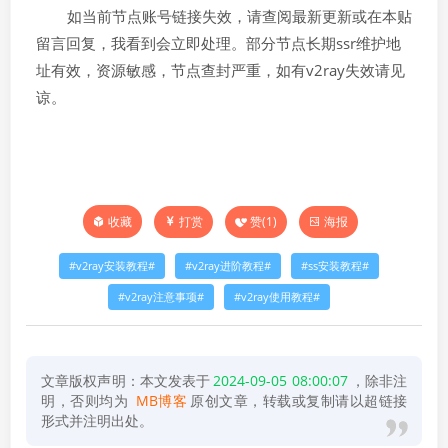
如当前节点账号链接失效，请查阅最新更新或在本贴
留言回复，我看到会立即处理。部分节点长期ssr维护地
址有效，资源敏感，节点查封严重，如有v2ray失效请见
谅。
打赏
赞(
1
)
海报
收藏
v2ray安装教程
v2ray进阶教程
ss安装教程
v2ray注意事项
v2ray使用教程
文章版权声明：本文发表于
2024-09-05 08:00:07
，除非注
明，否则均为
MB博客
原创文章，转载或复制请以超链接
形式并注明出处。