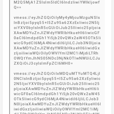
M2Q5MjA1ZSIsIm5ldCI6IndzIiwiYWlkIjowf
Q==
vmess://eyJhZGQiOiIyMy4yMjcuMzguNSIs
InBzIjoi5pyq55+l5Zu95a62XzExIiwic2N5Ij
oiYXV0byIsInR5cGUiOiJub25lIiwic25pIjoia
XAwMDYuZnJlZWdyYWRlbHkueHl6IiwicGF
0aCI6ImdpdGh1Yi5jb20vQWx2aW45OTk5Ii
wicG9ydCI6MjA4NiwidiI6IjIiLCJob3N0Ijoia
XAwMDYuZnJlZWdyYWRlbHkueHl6IiwidGx
zIjoiIiwiaWQiOiIyOWVlYmI2MC1iMjdiLTRh
OWQtYmJhNS05NDc3NjNkOTIwNWUiLCJu
ZXQiOiJ3cyIsImFpZCI6MH0=
vmess://eyJhZGQiOiIxMDQuMTYuMTQ4LjI
0NCIsInBzIjoi5pyq55+l5Zu95a62XzEyIiwic
2N5IjoiYXV0byIsInR5cGUiOiJub25lIiwic25
pIjoiaXAwMDYuZnJlZWdyYWRlbHkueHl6Ii
wicGF0aCI6ImdpdGh1Yi5jb20vQWx2aW45
OTk5IiwicG9ydCI6MjA4NiwidiI6IjIiLCJob3
N0IjoiaXAwMDYuZnJlZWdyYWRlbHkueHl6I
iwidGxzIjoiIiwiaWQiOiIyOWVlYmI2MC1iMj