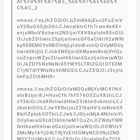
AF%F0%9F%87%B5_%E6%97%A5%E6%9
C%AC_2
vmess://eyJhZGQiOiJjZmNkbjEuc2FuZmV
uY2RuOS5jb20iLCJwcyI6IvCfh7rwn4e4X+
e+juWbvV8xIiwic2N5IjoiYXV0byIsInR5cGUi
OiJub25lIiwic25pIjoiIiwicGF0aCI6Ii92aWRl
by9EREM0YnRBOHdjLyIsInBvcnQiOiIyMDUy
IiwidiI6IjIiLCJob3N0IjoidXMyamRndjVHQz
cuZnpicWZyc2UueHl6IiwidGxzIjoiIiwiaWQi
OiJkZDY5NzNkNi05YWY5LTRlZGQtOTE0M
C1jNTdlYWIxNzhhMGQiLCJuZXQiOiJ3cyIs
ImFpZCI6MH0=
vmess://eyJhZGQiOiIxMDQuMjYuMC41NiI
sInBzIjoi8J+HuvCfh7hf576O5Zu9XzIiLCJ
zY3kiOiJhdXRvIiwidHlwZSI6Im5vbmUiLCJ
zbmkiOiIiLCJwYXRoIjoiZ2l0aHViLmNvbS9
BbHZpbjk5OTkiLCJwb3J0IjoiMjA4NiIsInYi
OiIyIiwiaG9zdCI6ImlwMTQuZnJlZWdyYWR
lbHkueHl6IiwidGxzIjoiIiwiaWQiOiJlOWUzY
2MxMy1kYjQ4LTRjYzEtOGMyNC03NjI2ND
M5YTUzMzkiLCJuZXQiOiJ3cyIsImFpZCI6