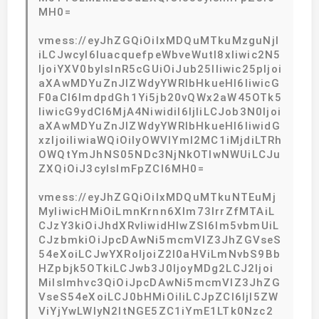
MH0=
vmess://eyJhZGQiOiIxMDQuMTkuMzguNjI
iLCJwcyI6IuacquefpeWbveWutl8xIiwic2N5
IjoiYXV0byIsInR5cGUiOiJub25lIiwic25pIjoi
aXAwMDYuZnJlZWdyYWRlbHkueHl6IiwicG
F0aCI6ImdpdGh1Yi5jb20vQWx2aW45OTk5
IiwicG9ydCI6MjA4NiwidiI6IjIiLCJob3N0Ijoi
aXAwMDYuZnJlZWdyYWRlbHkueHl6IiwidG
xzIjoiIiwiaWQiOiIyOWVlYmI2MC1iMjdiLTRh
OWQtYmJhNS05NDc3NjNkOTIwNWUiLCJu
ZXQiOiJ3cyIsImFpZCI6MH0=
vmess://eyJhZGQiOiIxMDQuMTkuNTEuMj
MyIiwicHMiOiLmnKrnn6Xlm73lrrZfMTAiL
CJzY3kiOiJhdXRvIiwidHlwZSI6Im5vbmUiL
CJzbmkiOiJpcDAwNi5mcmVlZ3JhZGVseS
54eXoiLCJwYXRoIjoiZ2l0aHViLmNvbS9Bb
HZpbjk5OTkiLCJwb3J0IjoyMDg2LCJ2Ijoi
MiIsImhvc3QiOiJpcDAwNi5mcmVlZ3JhZG
VseS54eXoiLCJ0bHMiOiIiLCJpZCI6IjI5ZW
ViYjYwLWIyN2ItNGE5ZC1iYmE1LTk0Nzc2