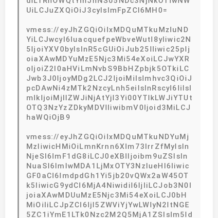
diLTRhOWQtYmJhNS05NDc3NjNkOTIwNW
UiLCJuZXQiOiJ3cyIsImFpZCI6MH0=
vmess://eyJhZGQiOiIxMDQuMTkuMzIuND
YiLCJwcyI6IuacquefpeWbveWutl8yIiwic2N
5IjoiYXV0byIsInR5cGUiOiJub25lIiwic25pIj
oiaXAwMDYuMzE5Njc3Mi54eXoiLCJwYXR
oIjoiZ2l0aHViLmNvbS9BbHZpbjk5OTkiLC
Jwb3J0IjoyMDg2LCJ2IjoiMiIsImhvc3QiOiJ
pcDAwNi4zMTk2NzcyLnh5eiIsInRscyI6IiIsI
mlkIjoiMjllZWJiNjAtYjI3Yi00YTlkLWJiYTUt
OTQ3NzYzZDkyMDVlIiwibmV0Ijoid3MiLCJ
haWQiOjB9
vmess://eyJhZGQiOiIxMDQuMTkuNDYuMj
MzIiwicHMiOiLmnKrnn6Xlm73lrrZfMyIsIn
NjeSI6ImF1dG8iLCJ0eXBlIjoibm9uZSIsIn
NuaSI6ImlwMDA1LjMxOTY3NzIueHl6Iiwic
GF0aCI6ImdpdGh1Yi5jb20vQWx2aW45OT
k5IiwicG9ydCI6MjA4NiwidiI6IjIiLCJob3N0I
joiaXAwMDUuMzE5Njc3Mi54eXoiLCJ0bH
MiOiIiLCJpZCI6IjI5ZWViYjYwLWIyN2ItNGE
5ZC1iYmE1LTk0Nzc2M2Q5MjA1ZSIsIm5ld