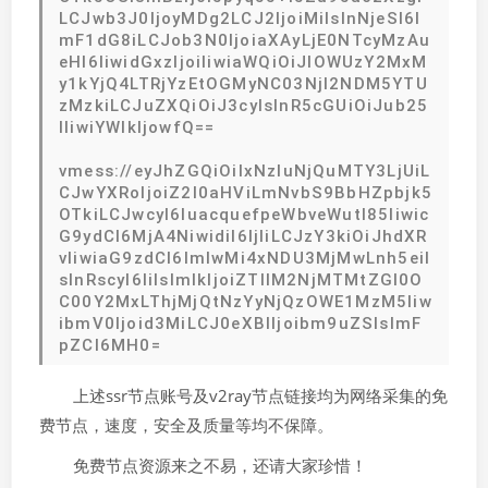
LCJwb3J0IjoyMDg2LCJ2IjoiMiIsInNjeSI6I
mF1dG8iLCJob3N0IjoiaXAyLjE0NTcyMzAu
eHl6IiwidGxzIjoiIiwiaWQiOiJlOWUzY2MxM
y1kYjQ4LTRjYzEtOGMyNC03NjI2NDM5YTU
zMzkiLCJuZXQiOiJ3cyIsInR5cGUiOiJub25
lIiwiYWlkIjowfQ==
vmess://eyJhZGQiOiIxNzIuNjQuMTY3LjUiL
CJwYXRoIjoiZ2l0aHViLmNvbS9BbHZpbjk5
OTkiLCJwcyI6IuacquefpeWbveWutl85Iiwic
G9ydCI6MjA4NiwidiI6IjIiLCJzY3kiOiJhdXR
vIiwiaG9zdCI6ImlwMi4xNDU3MjMwLnh5eiI
sInRscyI6IiIsImlkIjoiZTllM2NjMTMtZGI0O
C00Y2MxLThjMjQtNzYyNjQzOWE1MzM5Iiw
ibmV0Ijoid3MiLCJ0eXBlIjoibm9uZSIsImF
pZCI6MH0=
上述ssr节点账号及v2ray节点链接均为网络采集的免
费节点，速度，安全及质量等均不保障。
免费节点资源来之不易，还请大家珍惜！