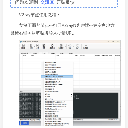
问题欢迎到
交流区
开贴反馈。
V2ray节点使用教程：
复制下面的节点->打开V2rayN客户端->在空白地方
鼠标右键->从剪贴板导入批量URL