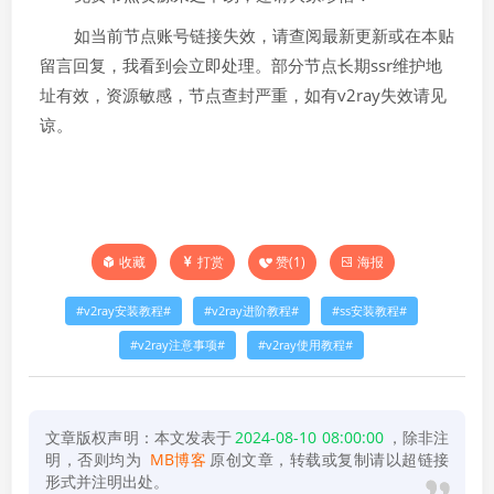
如当前节点账号链接失效，请查阅最新更新或在本贴
留言回复，我看到会立即处理。部分节点长期ssr维护地
址有效，资源敏感，节点查封严重，如有v2ray失效请见
谅。
打赏
赞(
1
)
海报
收藏
v2ray安装教程
v2ray进阶教程
ss安装教程
v2ray注意事项
v2ray使用教程
文章版权声明：本文发表于
2024-08-10 08:00:00
，除非注
明，否则均为
MB博客
原创文章，转载或复制请以超链接
形式并注明出处。