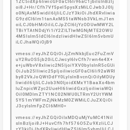
1ZC5idXp6IiwicGF0aCI6Ii96aC1jbiIsInBzIj
oi8J+Hr/Cfh7Vf5pel5pysXzMiLCJwb3J0Ij
o0NjAxMSwidiI6IjIiLCJzY3kiOiJhdXRvIiwia
G9zdCI6Im1tanAxMS5taWNsb3VkLmJ1en
oiLCJ0bHMiOiIiLCJpZCI6IjYzODUwMWY2L
TBiYTAtNDdjYi1iY2ZlLTIwMGNjMTE2OWU
4MSIsIm5ldCI6IndzIiwidHlwZSI6Im5vbmU
iLCJhaWQiOjB9
vmess://eyJhZGQiOiJjZmNkbjEuc2FuZmV
uY2RuOS5jb20iLCJwcyI6IvCfh7rwn4e4X+
e+juWbvV8xIiwic2N5IjoiYXV0byIsInR5cGUi
OiJub25lIiwic25pIjoiIiwicGF0aCI6Ii92aWRl
by82VkJoQWtDdFY0LyIsInBvcnQiOiIyMDUy
IiwidiI6IjIiLCJob3N0IjoidXMxY1BaaXo4bm
IuZnpicWZyc2UueHl6IiwidGxzIjoiIiwiaWQi
OiI0MDlmZTY1NC02NWU0LTRmY2UtYWM
5YS1mYWFmZjNkMzM0ZWMiLCJuZXQiOi
J3cyIsImFpZCI6MH0=
vmess://eyJhZGQiOiIxMDQuMjYuMC41NiI
sInBzIjoi8J+HuvCfh7hf576O5Zu9XzIiLCJ
zY3kiOiJhdXRvIiwidHlwZSI6Im5vbmUiLCJ