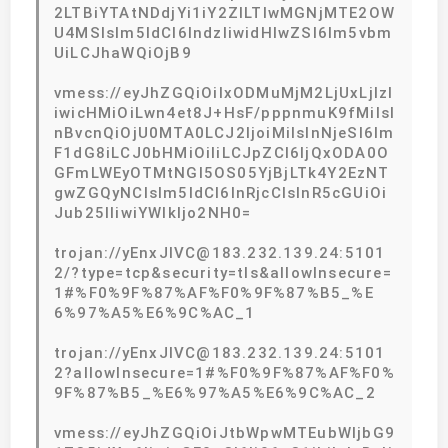
2LTBiYTAtNDdjYi1iY2ZlLTIwMGNjMTE2OW
U4MSIsIm5ldCI6IndzIiwidHlwZSI6Im5vbm
UiLCJhaWQiOjB9
vmess://eyJhZGQiOiIxODMuMjM2LjUxLjIzI
iwicHMiOiLwn4et8J+HsF/pppnmuK9fMiIsI
nBvcnQiOjU0MTA0LCJ2IjoiMiIsInNjeSI6Im
F1dG8iLCJ0bHMiOiIiLCJpZCI6IjQxODA0O
GFmLWEyOTMtNGI5OS05YjBjLTk4Y2EzNT
gwZGQyNCIsIm5ldCI6InRjcCIsInR5cGUiOi
Jub25lIiwiYWlkIjo2NH0=
trojan://yEnxJlVC@183.232.139.24:5101
2/?type=tcp&security=tls&allowInsecure=
1#%F0%9F%87%AF%F0%9F%87%B5_%E
6%97%A5%E6%9C%AC_1
trojan://yEnxJlVC@183.232.139.24:5101
2?allowInsecure=1#%F0%9F%87%AF%F0%
9F%87%B5_%E6%97%A5%E6%9C%AC_2
vmess://eyJhZGQiOiJtbWpwMTEubWljbG9