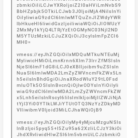
zbmkiOiIiLCJwYXRoIjoiZ2l0aHViLmNvbS9
BbHZpbjk5OTkiLCJwb3J0IjoiMjA4NiIsInYi
OiIyIiwiaG9zdCI6ImlwMTQuZnJlZWdyYWR
lbHkueHl6IiwidGxzIjoiIiwiaWQiOiJlOWUzY
2MxMy1kYjQ4LTRjYzEtOGMyNC03NjI2ND
M5YTUzMzkiLCJuZXQiOiJ3cyIsImFpZCI6
MH0=
vmess://eyJhZGQiOiIxMDQuMTkuNTEuMj
MyIiwicHMiOiLmnKrnn6Xlm73lrrZfMSIsIn
NjeSI6ImF1dG8iLCJ0eXBlIjoibm9uZSIsIn
NuaSI6ImlwMDA2LmZyZWVncmFkZWx5Ln
h5eiIsInBhdGgiOiJnaXRodWIuY29tL0Fsd
mluOTk5OSIsInBvcnQiOjIwODYsInYiOiIyIi
wiaG9zdCI6ImlwMDA2LmZyZWVncmFkZW
x5Lnh5eiIsInRscyI6IiIsImlkIjoiMjllZWJiNjA
tYjI3Yi00YTlkLWJiYTUtOTQ3NzYzZDkyMD
VlIiwibmV0Ijoid3MiLCJhaWQiOjB9
vmess://eyJhZGQiOiIyMy4yMjcuMzguNSIs
InBzIjoi5pyq55+l5Zu95a62XzIiLCJzY3kiOi
JhdXRvIiwidHlwZSI6Im5vbmUiLCJzbmkiO