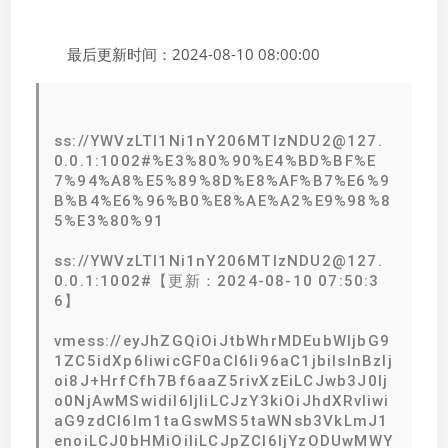
最后更新时间：2024-08-10 08:00:00
ss://YWVzLTI1Ni1nY206MTIzNDU2@127.
0.0.1:1002#%E3%80%90%E4%BD%BF%E
7%94%A8%E5%89%8D%E8%AF%B7%E6%9
B%B4%E6%96%B0%E8%AE%A2%E9%98%8
5%E3%80%91
ss://YWVzLTI1Ni1nY206MTIzNDU2@127.
0.0.1:1002#【更新：2024-08-10 07:50:3
6】
vmess://eyJhZGQiOiJtbWhrMDEubWljbG9
1ZC5idXp6IiwicGF0aCI6Ii96aC1jbiIsInBzIj
oi8J+HrfCfh7Bf6aaZ5rivXzEiLCJwb3J0Ij
o0NjAwMSwidiI6IjIiLCJzY3kiOiJhdXRvIiwi
aG9zdCI6Im1taGswMS5taWNsb3VkLmJ1
enoiLCJ0bHMiOiIiLCJpZCI6IjYzODUwMWY