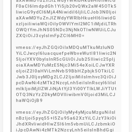
aXAwMDYuZnJlZWdyYWRlbHkueHl6IiwicG
F0aCI6ImdpdGh1Yi5jb20vQWx2aW45OTk5
IiwicG9ydCI6MjA4NiwidiI6IjIiLCJob3N0Ijoi
aXAwMDYuZnJlZWdyYWRlbHkueHl6IiwidG
xzIjoiIiwiaWQiOiIyOWVlYmI2MC1iMjdiLTRh
OWQtYmJhNS05NDc3NjNkOTIwNWUiLCJu
ZXQiOiJ3cyIsImFpZCI6MH0=
vmess://eyJhZGQiOiIxMDQuMTkuMzIuND
YiLCJwcyI6IuacquefpeWbveWutl81Iiwic2N
5IjoiYXV0byIsInR5cGUiOiJub25lIiwic25pIj
oiaXAwMDYuMzE5Njc3Mi54eXoiLCJwYXR
oIjoiZ2l0aHViLmNvbS9BbHZpbjk5OTkiLC
Jwb3J0IjoyMDg2LCJ2IjoiMiIsImhvc3QiOiJ
pcDAwNi4zMTk2NzcyLnh5eiIsInRscyI6IiIsI
mlkIjoiMjllZWJiNjAtYjI3Yi00YTlkLWJiYTUt
OTQ3NzYzZDkyMDVlIiwibmV0Ijoid3MiLCJ
haWQiOjB9
vmess://eyJhZGQiOiIyMy4yMjcuMzguNiIsI
nBzIjoi5pyq55+l5Zu95a62XzYiLCJzY3kiOi
JhdXRvIiwidHlwZSI6Im5vbmUiLCJzbmkiO
iJpcDAwNi4zMTk2NzcyLnh5eiIsInBhdGgi