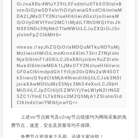
OiJnaXRodWIuY29tL0FsdmluOTk5OSIsInB
vcnQiOjIwODYsInYiOiIyIiwiaG9zdCI6ImlwM
DA2LjMxOTY3NzIueHl6IiwidGxzIjoiIiwiaW
QiOiIyOWVlYmI2MC1iMjdiLTRhOWQtYmJh
NS05NDc3NjNkOTIwNWUiLCJuZXQiOiJ3c
yIsImFpZCI6MH0=
vmess://eyJhZGQiOiIxMDQuMTkuNDYuMj
MzIiwicHMiOiLmnKrnn6Xlm73lrrZfNyIsIn
NjeSI6ImF1dG8iLCJ0eXBlIjoibm9uZSIsIn
NuaSI6ImlwMDA1LjMxOTY3NzIueHl6Iiwic
GF0aCI6ImdpdGh1Yi5jb20vQWx2aW45OT
k5IiwicG9ydCI6MjA4NiwidiI6IjIiLCJob3N0I
joiaXAwMDUuMzE5Njc3Mi54eXoiLCJ0bH
MiOiIiLCJpZCI6IjI5ZWViYjYwLWIyN2ItNGE
5ZC1iYmE1LTk0Nzc2M2Q5MjA1ZSIsIm5ld
CI6IndzIiwiYWlkIjowfQ==
上述ssr节点账号及v2ray节点链接均为网络采集的免
费节点，速度，安全及质量等均不保障。
免费节点资源来之不易，还请大家珍惜！