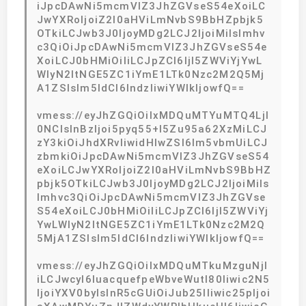
iJpcDAwNi5mcmVlZ3JhZGVseS54eXoiLC
JwYXRoIjoiZ2l0aHViLmNvbS9BbHZpbjk5
OTkiLCJwb3J0IjoyMDg2LCJ2IjoiMiIsImhv
c3QiOiJpcDAwNi5mcmVlZ3JhZGVseS54e
XoiLCJ0bHMiOiIiLCJpZCI6IjI5ZWViYjYwL
WIyN2ItNGE5ZC1iYmE1LTk0Nzc2M2Q5Mj
A1ZSIsIm5ldCI6IndzIiwiYWlkIjowfQ==
vmess://eyJhZGQiOiIxMDQuMTYuMTQ4LjI
0NCIsInBzIjoi5pyq55+l5Zu95a62XzMiLCJ
zY3kiOiJhdXRvIiwidHlwZSI6Im5vbmUiLCJ
zbmkiOiJpcDAwNi5mcmVlZ3JhZGVseS54
eXoiLCJwYXRoIjoiZ2l0aHViLmNvbS9BbHZ
pbjk5OTkiLCJwb3J0IjoyMDg2LCJ2IjoiMiIs
Imhvc3QiOiJpcDAwNi5mcmVlZ3JhZGVse
S54eXoiLCJ0bHMiOiIiLCJpZCI6IjI5ZWViYj
YwLWIyN2ItNGE5ZC1iYmE1LTk0Nzc2M2Q
5MjA1ZSIsIm5ldCI6IndzIiwiYWlkIjowfQ==
vmess://eyJhZGQiOiIxMDQuMTkuMzguNjI
iLCJwcyI6IuacquefpeWbveWutl80Iiwic2N5
IjoiYXV0byIsInR5cGUiOiJub25lIiwic25pIjoi