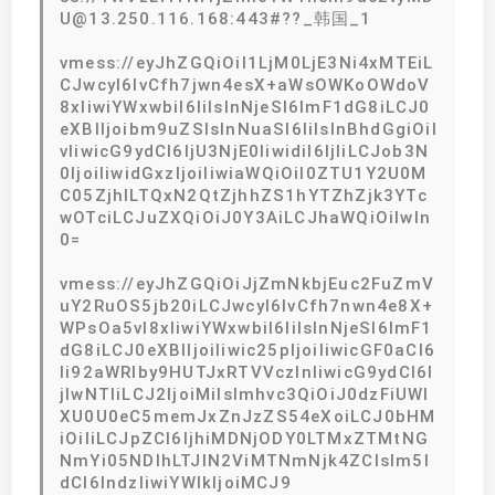
U@13.250.116.168:443#??_韩国_1
vmess://eyJhZGQiOiI1LjM0LjE3Ni4xMTEiL
CJwcyI6IvCfh7jwn4esX+aWsOWKoOWdoV
8xIiwiYWxwbiI6IiIsInNjeSI6ImF1dG8iLCJ0
eXBlIjoibm9uZSIsInNuaSI6IiIsInBhdGgiOiI
vIiwicG9ydCI6IjU3NjE0IiwidiI6IjIiLCJob3N
0IjoiIiwidGxzIjoiIiwiaWQiOiI0ZTU1Y2U0M
C05ZjhlLTQxN2QtZjhhZS1hYTZhZjk3YTc
wOTciLCJuZXQiOiJ0Y3AiLCJhaWQiOiIwIn
0=
vmess://eyJhZGQiOiJjZmNkbjEuc2FuZmV
uY2RuOS5jb20iLCJwcyI6IvCfh7nwn4e8X+
WPsOa5vl8xIiwiYWxwbiI6IiIsInNjeSI6ImF1
dG8iLCJ0eXBlIjoiIiwic25pIjoiIiwicGF0aCI6
Ii92aWRlby9HUTJxRTVVczlnIiwicG9ydCI6I
jIwNTIiLCJ2IjoiMiIsImhvc3QiOiJ0dzFiUWl
XU0U0eC5memJxZnJzZS54eXoiLCJ0bHM
iOiIiLCJpZCI6IjhiMDNjODY0LTMxZTMtNG
NmYi05NDlhLTJlN2ViMTNmNjk4ZCIsIm5l
dCI6IndzIiwiYWlkIjoiMCJ9