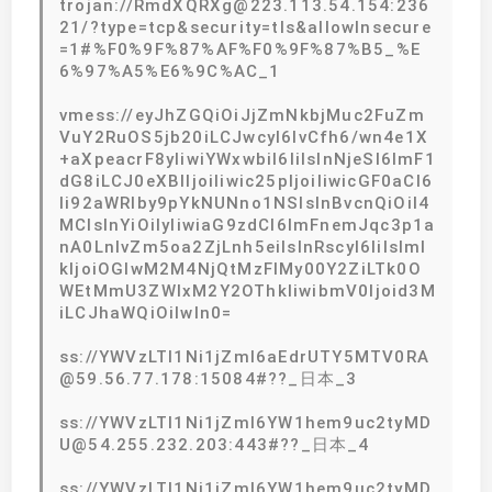
trojan://RmdXQRXg@223.113.54.154:236
21/?type=tcp&security=tls&allowInsecure
=1#%F0%9F%87%AF%F0%9F%87%B5_%E
6%97%A5%E6%9C%AC_1
vmess://eyJhZGQiOiJjZmNkbjMuc2FuZm
VuY2RuOS5jb20iLCJwcyI6IvCfh6/wn4e1X
+aXpeacrF8yIiwiYWxwbiI6IiIsInNjeSI6ImF1
dG8iLCJ0eXBlIjoiIiwic25pIjoiIiwicGF0aCI6
Ii92aWRlby9pYkNUNno1NSIsInBvcnQiOiI4
MCIsInYiOiIyIiwiaG9zdCI6ImFnemJqc3p1a
nA0LnlvZm5oa2ZjLnh5eiIsInRscyI6IiIsIml
kIjoiOGIwM2M4NjQtMzFlMy00Y2ZiLTk0O
WEtMmU3ZWIxM2Y2OThkIiwibmV0Ijoid3M
iLCJhaWQiOiIwIn0=
ss://YWVzLTI1Ni1jZmI6aEdrUTY5MTV0RA
@59.56.77.178:15084#??_日本_3
ss://YWVzLTI1Ni1jZmI6YW1hem9uc2tyMD
U@54.255.232.203:443#??_日本_4
ss://YWVzLTI1Ni1jZmI6YW1hem9uc2tyMD