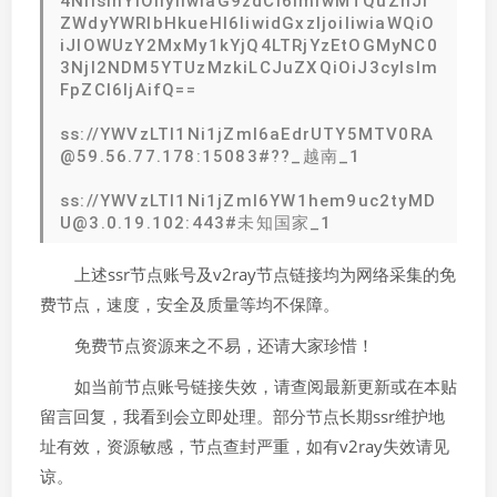
4NiIsInYiOiIyIiwiaG9zdCI6ImlwMTQuZnJl
ZWdyYWRlbHkueHl6IiwidGxzIjoiIiwiaWQiO
iJlOWUzY2MxMy1kYjQ4LTRjYzEtOGMyNC0
3NjI2NDM5YTUzMzkiLCJuZXQiOiJ3cyIsIm
FpZCI6IjAifQ==
ss://YWVzLTI1Ni1jZmI6aEdrUTY5MTV0RA
@59.56.77.178:15083#??_越南_1
ss://YWVzLTI1Ni1jZmI6YW1hem9uc2tyMD
U@3.0.19.102:443#未知国家_1
上述ssr节点账号及v2ray节点链接均为网络采集的免
费节点，速度，安全及质量等均不保障。
免费节点资源来之不易，还请大家珍惜！
如当前节点账号链接失效，请查阅最新更新或在本贴
留言回复，我看到会立即处理。部分节点长期ssr维护地
址有效，资源敏感，节点查封严重，如有v2ray失效请见
谅。