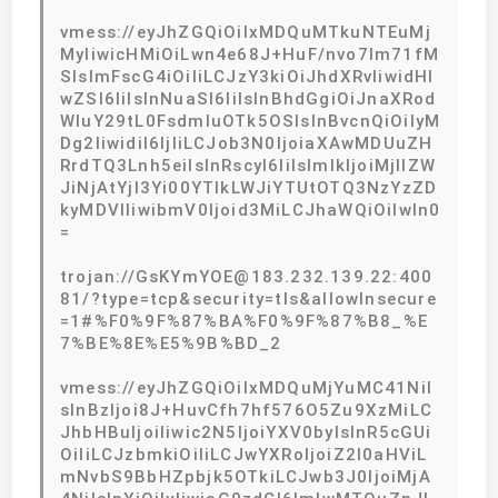
vmess://eyJhZGQiOiIxMDQuMTkuNTEuMj
MyIiwicHMiOiLwn4e68J+HuF/nvo7lm71fM
SIsImFscG4iOiIiLCJzY3kiOiJhdXRvIiwidHl
wZSI6IiIsInNuaSI6IiIsInBhdGgiOiJnaXRod
WIuY29tL0FsdmluOTk5OSIsInBvcnQiOiIyM
Dg2IiwidiI6IjIiLCJob3N0IjoiaXAwMDUuZH
RrdTQ3Lnh5eiIsInRscyI6IiIsImlkIjoiMjllZW
JiNjAtYjI3Yi00YTlkLWJiYTUtOTQ3NzYzZD
kyMDVlIiwibmV0Ijoid3MiLCJhaWQiOiIwIn0
=
trojan://GsKYmYOE@183.232.139.22:400
81/?type=tcp&security=tls&allowInsecure
=1#%F0%9F%87%BA%F0%9F%87%B8_%E
7%BE%8E%E5%9B%BD_2
vmess://eyJhZGQiOiIxMDQuMjYuMC41NiI
sInBzIjoi8J+HuvCfh7hf576O5Zu9XzMiLC
JhbHBuIjoiIiwic2N5IjoiYXV0byIsInR5cGUi
OiIiLCJzbmkiOiIiLCJwYXRoIjoiZ2l0aHViL
mNvbS9BbHZpbjk5OTkiLCJwb3J0IjoiMjA