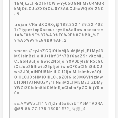
1hMjkzLTRiOTktOWIwYy05OGNhMzU4MGR
kMjQiLCJuZXQiOiJ0Y3AiLCJhaWQiOiI2NC
J9
trojan://RmdXQRXg@183.232.139.22:402
7/?type=tcp&security=tls&allowInsecure=
1#%F0%9F%87%AD%F0%9F%87%B0_%E
9%A6%99%E6%B8%AF_2
vmess://eyJhZGQiOiIxMjAuMjMyLjE1My43
MSIsInBzIjoi8J+HrfCfh7Bf6aaZ5rivXzMiL
CJhbHBuIjoiIiwic2N5IjoiYXV0byIsInR5cGU
iOiJub25lIiwic25pIjoiIiwicGF0aCI6Ii8iLCJ
wb3J0IjoiNDU5NzIiLCJ2IjoiMiIsImhvc3Qi
OiIiLCJ0bHMiOiIiLCJpZCI6Ijc3MGVlNzMw
LTI0NTAtNGUzYy1hNmM2LTM5MzJiZDMy
YWZiZCIsIm5ldCI6InRjcCIsImFpZCI6IjY0In
0=
ss://YWVzLTI1Ni1jZmI6aEdrUTY5MTV0RA
@59.56.77.178:15001#??_香港_4