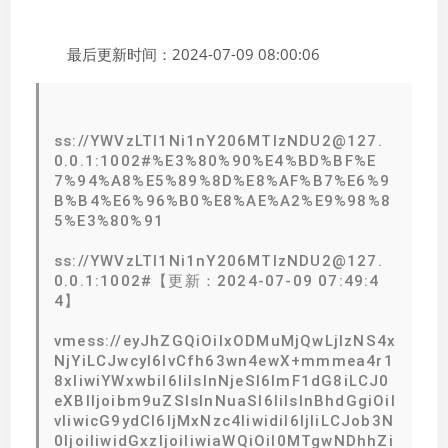
最后更新时间：2024-07-09 08:00:06
ss://YWVzLTI1Ni1nY206MTIzNDU2@127.
0.0.1:1002#%E3%80%90%E4%BD%BF%E
7%94%A8%E5%89%8D%E8%AF%B7%E6%9
B%B4%E6%96%B0%E8%AE%A2%E9%98%8
5%E3%80%91
ss://YWVzLTI1Ni1nY206MTIzNDU2@127.
0.0.1:1002#【更新：2024-07-09 07:49:4
4】
vmess://eyJhZGQiOiIxODMuMjQwLjIzNS4x
NjYiLCJwcyI6IvCfh63wn4ewX+mmmea4r1
8xIiwiYWxwbiI6IiIsInNjeSI6ImF1dG8iLCJ0
eXBlIjoibm9uZSIsInNuaSI6IiIsInBhdGgiOiI
vIiwicG9ydCI6IjMxNzc4IiwidiI6IjIiLCJob3N
0IjoiIiwidGxzIjoiIiwiaWQiOiI0MTgwNDhhZi