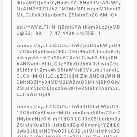
lkIjoiMGQxYmYyNmEtY2U5Ny00NzA3LWEy
NzAtN2Y0ZDJhZTM3MzM0IiwibmV0Ijoid3
MiLCJ0eXBlIjoibm9uZSIsImFpZCI6MH0=
ss://YWVzLTI1Ni1jZmI6YW1hem9uc2tyMD
U@52.199.117.47:443#未知国家_1
vmess://eyJhZGQiOiJtbWZpODUubWljbG9
1ZC5idXp6IiwicGF0aCI6Ii96aC1jbiIsInBzIj
oi5pyq55+l5Zu95a62XzIiLCJwb3J0Ijo0Nj
A4NSwidiI6IjIiLCJzY3kiOiJhdXRvIiwiaG9z
dCI6Im1tZmk4NS5taWNsb3VkLmJ1enoiL
CJ0bHMiOiIiLCJpZCI6IjNiZmJjNDdiLWNiN
DMtNDZlYy04MDM2LWZmODM1NjBhOGIw
ZSIsIm5ldCI6IndzIiwidHlwZSI6Im5vbmUiL
CJhaWQiOjB9
vmess://eyJhZGQiOiJtbWh1ODIubWljbG9
1ZC5idXp6IiwicHMiOiLmnKrnn6Xlm73lrrZ
fMyIsInNjeSI6ImF1dG8iLCJ0eXBlIjoibm9u
ZSIsInNuaSI6IiIsInBhdGgiOiIvemgtY24iLC
Jwb3J0IjoiNDYwODIiLCJ2IjoiMiIsImhvc3Q