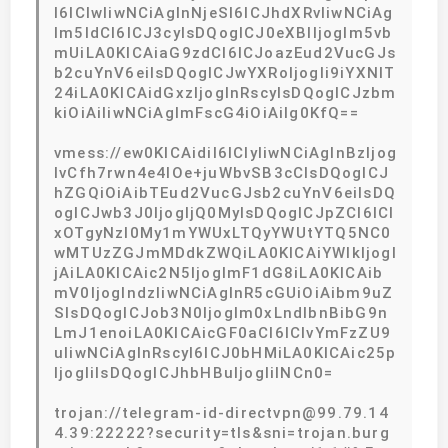
I6ICIwIiwNCiAgInNjeSI6ICJhdXRvIiwNCiAg
Im5ldCI6ICJ3cyIsDQogICJ0eXBlIjogIm5vb
mUiLA0KICAiaG9zdCI6ICJoazEud2VucGJs
b2cuYnV6eiIsDQogICJwYXRoIjogIi9iYXNlT
24iLA0KICAidGxzIjogInRscyIsDQogICJzbm
kiOiAiIiwNCiAgImFscG4iOiAiIg0KfQ==
vmess://ew0KICAidiI6ICIyIiwNCiAgInBzIjog
IvCfh7rwn4e4IOe+juWbvSB3cCIsDQogICJ
hZGQiOiAibTEud2VucGJsb2cuYnV6eiIsDQ
ogICJwb3J0IjogIjQ0MyIsDQogICJpZCI6ICI
xOTgyNzI0My1mYWUxLTQyYWUtYTQ5NC0
wMTUzZGJmMDdkZWQiLA0KICAiYWlkIjogI
jAiLA0KICAic2N5IjogImF1dG8iLA0KICAib
mV0IjogIndzIiwNCiAgInR5cGUiOiAibm9uZ
SIsDQogICJob3N0IjogIm0xLndlbnBibG9n
LmJ1enoiLA0KICAicGF0aCI6ICIvYmFzZU9
uIiwNCiAgInRscyI6ICJ0bHMiLA0KICAic25p
IjogIiIsDQogICJhbHBuIjogIiINCn0=
trojan://telegram-id-directvpn@99.79.14
4.39:22222?security=tls&sni=trojan.burg