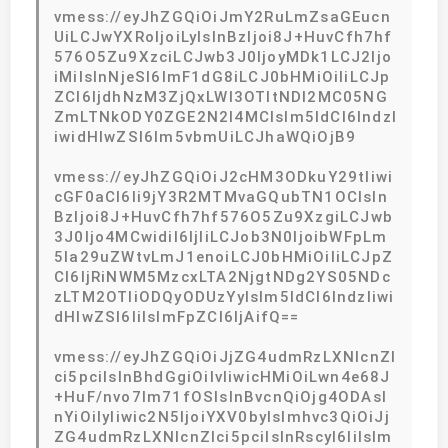
vmess://eyJhZGQiOiJmY2RuLmZsaGEucn
UiLCJwYXRoIjoiLyIsInBzIjoi8J+HuvCfh7hf
576O5Zu9XzciLCJwb3J0IjoyMDk1LCJ2Ijo
iMiIsInNjeSI6ImF1dG8iLCJ0bHMiOiIiLCJp
ZCI6IjdhNzM3ZjQxLWI3OTItNDI2MC05NG
ZmLTNkODY0ZGE2N2I4MCIsIm5ldCI6IndzI
iwidHlwZSI6Im5vbmUiLCJhaWQiOjB9
vmess://eyJhZGQiOiJ2cHM3ODkuY29tIiwi
cGF0aCI6Ii9jY3R2MTMvaGQubTN1OCIsIn
BzIjoi8J+HuvCfh7hf576O5Zu9XzgiLCJwb
3J0Ijo4MCwidiI6IjIiLCJob3N0IjoibWFpLm
5la29uZWtvLmJ1enoiLCJ0bHMiOiIiLCJpZ
CI6IjRiNWM5MzcxLTA2NjgtNDg2YS05NDc
zLTM2OTliODQyODUzYyIsIm5ldCI6IndzIiwi
dHlwZSI6IiIsImFpZCI6IjAifQ==
vmess://eyJhZGQiOiJjZG4udmRzLXNlcnZl
ci5pciIsInBhdGgiOiIvIiwicHMiOiLwn4e68J
+HuF/nvo7lm71fOSIsInBvcnQiOjg4ODAsI
nYiOiIyIiwic2N5IjoiYXV0byIsImhvc3QiOiJj
ZG4udmRzLXNlcnZlci5pciIsInRscyI6IiIsIm