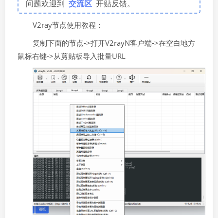
问题欢迎到
交流区
开贴反馈。
V2ray节点使用教程：
复制下面的节点->打开V2rayN客户端->在空白地方
鼠标右键->从剪贴板导入批量URL