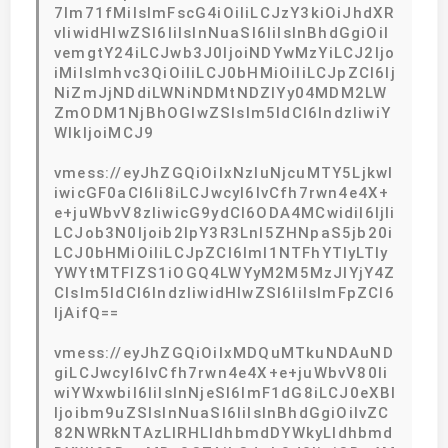
7lm71fMiIsImFscG4iOiIiLCJzY3kiOiJhdXR
vIiwidHlwZSI6IiIsInNuaSI6IiIsInBhdGgiOiI
vemgtY24iLCJwb3J0IjoiNDYwMzYiLCJ2Ijo
iMiIsImhvc3QiOiIiLCJ0bHMiOiIiLCJpZCI6Ij
NiZmJjNDdiLWNiNDMtNDZlYy04MDM2LW
ZmODM1NjBhOGIwZSIsIm5ldCI6IndzIiwiY
WlkIjoiMCJ9
vmess://eyJhZGQiOiIxNzIuNjcuMTY5LjkwI
iwicGF0aCI6Ii8iLCJwcyI6IvCfh7rwn4e4X+
e+juWbvV8zIiwicG9ydCI6ODA4MCwidiI6IjIi
LCJob3N0Ijoib2lpY3R3Lnl5ZHNpaS5jb20i
LCJ0bHMiOiIiLCJpZCI6ImI1NTFhYTIyLTIy
YWYtMTFlZS1iOGQ4LWYyM2M5MzJlYjY4Z
CIsIm5ldCI6IndzIiwidHlwZSI6IiIsImFpZCI6
IjAifQ==
vmess://eyJhZGQiOiIxMDQuMTkuNDAuND
giLCJwcyI6IvCfh7rwn4e4X+e+juWbvV80Ii
wiYWxwbiI6IiIsInNjeSI6ImF1dG8iLCJ0eXBl
Ijoibm9uZSIsInNuaSI6IiIsInBhdGgiOiIvZC
82NWRkNTAzLlRHLldhbmdDYWkyLldhbmd