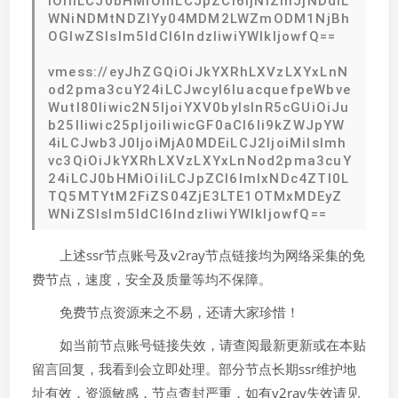
iOiIiLCJ0bHMiOiIiLCJpZCI6IjNiZmJjNDdiL
WNiNDMtNDZlYy04MDM2LWZmODM1NjBh
OGIwZSIsIm5ldCI6IndzIiwiYWlkIjowfQ==
vmess://eyJhZGQiOiJkYXRhLXVzLXYxLnN
od2pma3cuY24iLCJwcyI6IuacquefpeWbve
Wutl80Iiwic2N5IjoiYXV0byIsInR5cGUiOiJu
b25lIiwic25pIjoiIiwicGF0aCI6Ii9kZWJpYW
4iLCJwb3J0IjoiMjA0MDEiLCJ2IjoiMiIsImh
vc3QiOiJkYXRhLXVzLXYxLnNod2pma3cuY
24iLCJ0bHMiOiIiLCJpZCI6ImIxNDc4ZTI0L
TQ5MTYtM2FiZS04ZjE3LTE1OTMxMDEyZ
WNiZSIsIm5ldCI6IndzIiwiYWlkIjowfQ==
上述ssr节点账号及v2ray节点链接均为网络采集的免
费节点，速度，安全及质量等均不保障。
免费节点资源来之不易，还请大家珍惜！
如当前节点账号链接失效，请查阅最新更新或在本贴
留言回复，我看到会立即处理。部分节点长期ssr维护地
址有效，资源敏感，节点查封严重，如有v2ray失效请见