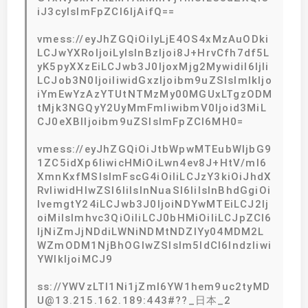
iJ3cyIsImFpZCI6IjAifQ==
vmess://eyJhZGQiOiIyLjE4OS4xMzAuODki
LCJwYXRoIjoiLyIsInBzIjoi8J+HrvCfh7df5L
yK5pyXXzEiLCJwb3J0IjoxMjg2MywidiI6IjIi
LCJob3N0IjoiIiwidGxzIjoibm9uZSIsImlkIjo
iYmEwYzAzYTUtNTMzMy00MGUxLTgzODM
tMjk3NGQyY2UyMmFmIiwibmV0Ijoid3MiL
CJ0eXBlIjoibm9uZSIsImFpZCI6MH0=
vmess://eyJhZGQiOiJtbWpwMTEubWljbG9
1ZC5idXp6IiwicHMiOiLwn4ev8J+HtV/ml6
XmnKxfMSIsImFscG4iOiIiLCJzY3kiOiJhdX
RvIiwidHlwZSI6IiIsInNuaSI6IiIsInBhdGgiOi
IvemgtY24iLCJwb3J0IjoiNDYwMTEiLCJ2Ij
oiMiIsImhvc3QiOiIiLCJ0bHMiOiIiLCJpZCI6
IjNiZmJjNDdiLWNiNDMtNDZlYy04MDM2L
WZmODM1NjBhOGIwZSIsIm5ldCI6IndzIiwi
YWlkIjoiMCJ9
ss://YWVzLTI1Ni1jZmI6YW1hem9uc2tyMD
U@13.215.162.189:443#??_日本_2