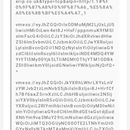
erip.co.uk&type=tcp&alpn=http/1.1#%F
0%9F%87%A8%F0%9F%87%A6_%E5%8A%
A0%E6%8B%BF%E5%A4%A7_1
vmess://eyJhZGQiOiIxODMuMjM2LjUxLjU5
IiwicHMiOiLwn4et8J+HsF/pppnmuK9fMSI
sImFscG4iOiIiLCJzY3kiOiJhdXRvIiwidHlw
ZSI6Im5vbmUiLCJzbmkiOiIiLCJwYXRoIjoi
LyIsInBvcnQiOiI1NDQzNyIsInYiOiIyIiwiaG9
zdCI6IiIsInRscyI6IiIsImlkIjoiNDE4MDQ4YW
YtYTI5My00Yjk5LTliMGMtOThjYTM1ODBk
ZDI0IiwibmV0IjoidGNwIiwiYWlkIjoiNjQifQ=
=
vmess://eyJhZGQiOiJkYXRhLWhrLXYxLnV
zYWJvb2tzLmNvbS5jbiIsInBzIjoi8J+HrfCf
h7Bf6aaZ5rivXzIiLCJhbHBuIjoiIiwic2N5Ij
oiYXV0byIsInR5cGUiOiIiLCJzbmkiOiIiLCJw
YXRoIjoiL2RlYmlhbiIsInBvcnQiOiIyMDIwNiI
sInYiOiIyIiwiaG9zdCI6ImRhdGEtaGstdjEud
XNhYm9va3MuY29tLmNuIiwidGxzIjoiIiwia
WQiOiJiMTQ3OGUyNC00OTE2LTNhYmUtO
GYxNy0xNTkzMTAxMmVjYmUiLCJuZXQiO