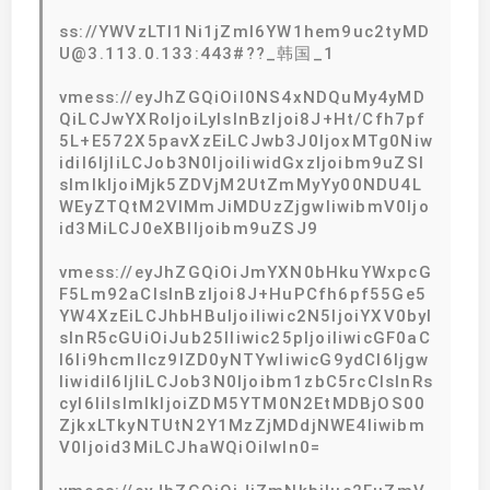
ss://YWVzLTI1Ni1jZmI6YW1hem9uc2tyMD
U@3.113.0.133:443#??_韩国_1
vmess://eyJhZGQiOiI0NS4xNDQuMy4yMD
QiLCJwYXRoIjoiLyIsInBzIjoi8J+Ht/Cfh7pf
5L+E572X5pavXzEiLCJwb3J0IjoxMTg0Niw
idiI6IjIiLCJob3N0IjoiIiwidGxzIjoibm9uZSI
sImlkIjoiMjk5ZDVjM2UtZmMyYy00NDU4L
WEyZTQtM2VlMmJiMDUzZjgwIiwibmV0Ijo
id3MiLCJ0eXBlIjoibm9uZSJ9
vmess://eyJhZGQiOiJmYXN0bHkuYWxpcG
F5Lm92aCIsInBzIjoi8J+HuPCfh6pf55Ge5
YW4XzEiLCJhbHBuIjoiIiwic2N5IjoiYXV0byI
sInR5cGUiOiJub25lIiwic25pIjoiIiwicGF0aC
I6Ii9hcmllcz9lZD0yNTYwIiwicG9ydCI6Ijgw
IiwidiI6IjIiLCJob3N0Ijoibm1zbC5rcCIsInRs
cyI6IiIsImlkIjoiZDM5YTM0N2EtMDBjOS00
ZjkxLTkyNTUtN2Y1MzZjMDdjNWE4Iiwibm
V0Ijoid3MiLCJhaWQiOiIwIn0=