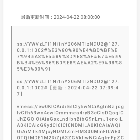
最后更新时间：2024-04-22 08:00:00
ss://YWVzLTI1Ni1nY206MTIzNDU2@127.
0.0.1:1002#%E3%80%90%E4%BD%BF%E
7%94%A8%E5%89%8D%E8%AF%B7%E6%9
B%B4%E6%96%B0%E8%AE%A2%E9%98%8
5%E3%80%91
ss://YWVzLTI1Ni1nY206MTIzNDU2@127.
0.0.1:1002#【更新：2024-04-22 07:39:4
7】
vmess://ew0KICAidiI6ICIyIiwNCiAgInBzIjog
IvCfh63wn4ewIOmmmea4ryB3cCIsDQogIC
JhZGQiOiAiaGsxLndlbnBibG9nLmJ1enoiL
A0KICAicG9ydCI6ICI0NDMiLA0KICAiaWQi
OiAiMTk4MjcyNDMtZmFlMS00MmFlLWE0
OTQtMDE1M2RiZjA3ZGVkIiwNCiAgImFpZC