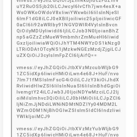
vmess://eyJhZGQiOiJjZmNkbjIuc2FuZmV
uY2RuOS5jb20iLCJwcyI6IvCfh7jwn4esX+a
WsOWKoOWdoV8xIiwiYWxwbiI6IiIsInNjeSI
6ImF1dG8iLCJ0eXBlIjoiIiwic25pIjoiIiwicGF
0aCI6Ii92aWRlby91NGVDWlR4VyIsInBvcn
QiOiIyMDUyIiwidiI6IjIiLCJob3N0IjoianBhZ
np5aGZzZzMueW9mbmhrZmMueHl6Iiwid
GxzIjoiIiwiaWQiOiJhYTM4NWYzOS1kNzg0
LTRiODAtOTcyNS1jMzkwNGEzMzdjZjgiLCJ
uZXQiOiJ3cyIsImFpZCI6IjAifQ==
vmess://eyJhZGQiOiJtbXVzMzcubWljbG9
1ZC5idXp6IiwicHMiOiLwn4e68J+HuF/nvo
7lm71fMSIsImFscG4iOiIiLCJzY3kiOiJhdX
RvIiwidHlwZSI6IiIsInNuaSI6IiIsInBhdGgiOi
IvemgtY24iLCJwb3J0IjoiNDYwMzciLCJ2Ij
oiMiIsImhvc3QiOiIiLCJ0bHMiOiIiLCJpZCI6
IjNiZmJjNDdiLWNiNDMtNDZlYy04MDM2L
WZmODM1NjBhOGIwZSIsIm5ldCI6IndzIiwi
YWlkIjoiMCJ9
vmess://eyJhZGQiOiJtbXVzMzYubWljbG9
1ZC5idXp6IiwicHMiOiLwn4e68J+HuF/nvo