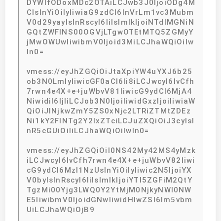
DYWlfODoxMDc2OTAiLCJwb3J0IjoiODg4M
CIsInYiOiIyIiwiaG9zdCI6InVrLm1vc3Mubm
V0d29yayIsInRscyI6IiIsImlkIjoiNTdlMGNiN
GQtZWFlNS00OGVjLTgwOTEtMTQ5ZGMyY
jMwOWUwIiwibmV0Ijoid3MiLCJhaWQiOiIw
In0=
vmess://eyJhZGQiOiJtaXpiYW4uYXJ6b25
ob3N0LmlyIiwicGF0aCI6Ii8iLCJwcyI6IvCfh
7rwn4e4X+e+juWbvV81IiwicG9ydCI6MjA4
NiwidiI6IjIiLCJob3N0IjoiIiwidGxzIjoiIiwiaW
QiOiJlNjkwZmY5ZS0xNjc2LTRiZTMtZDEz
Ni1kY2FlNTg2Y2IxZTciLCJuZXQiOiJ3cyIsI
nR5cGUiOiIiLCJhaWQiOiIwIn0=
vmess://eyJhZGQiOiI0NS42My42MS4yMzk
iLCJwcyI6IvCfh7rwn4e4X+e+juWbvV82Iiwi
cG9ydCI6MzI1NzUsInYiOiIyIiwic2N5IjoiYX
V0byIsInRscyI6IiIsImlkIjoiYTI5ZGFiM2QtY
TgzMi00Yjg3LWQ0Y2YtMjM0NjkyNWI0NW
E5IiwibmV0IjoidGNwIiwidHlwZSI6Im5vbm
UiLCJhaWQiOjB9