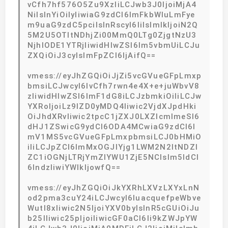
vCfh7hf576O5Zu9XzIiLCJwb3J0IjoiMjA4
NiIsInYiOiIyIiwiaG9zdCI6ImFkbWluLmFye
m9uaG9zdC5pciIsInRscyI6IiIsImlkIjoiN2Q
5M2U5OTItNDhjZi00MmQ0LTg0ZjgtNzU3
NjhlODE1YTRjIiwidHlwZSI6Im5vbmUiLCJu
ZXQiOiJ3cyIsImFpZCI6IjAifQ==
vmess://eyJhZGQiOiJjZi5vcGVueGFpLmxp
bmsiLCJwcyI6IvCfh7rwn4e4X+e+juWbvV8
zIiwidHlwZSI6ImF1dG8iLCJzbmkiOiIiLCJw
YXRoIjoiLz9lZD0yMDQ4Iiwic2VjdXJpdHki
OiJhdXRvIiwic2tpcC1jZXJ0LXZlcmlmeSI6
dHJ1ZSwicG9ydCI6ODA4MCwiaG9zdCI6I
mV1MS5vcGVueGFpLmxpbmsiLCJ0bHMiO
iIiLCJpZCI6ImMxOGJlYjg1LWM2N2ItNDZl
ZC1iOGNjLTRjYmZlYWU1ZjE5NCIsIm5ldCI
6IndzIiwiYWlkIjowfQ==
vmess://eyJhZGQiOiJkYXRhLXVzLXYxLnN
od2pma3cuY24iLCJwcyI6IuacquefpeWbve
Wutl8xIiwic2N5IjoiYXV0byIsInR5cGUiOiJu
b25lIiwic25pIjoiIiwicGF0aCI6Ii9kZWJpYW