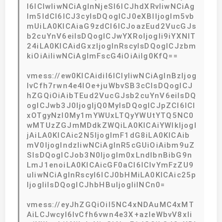
I6ICIwIiwNCiAgInNjeSI6ICJhdXRvIiwNCiAg
Im5ldCI6ICJ3cyIsDQogICJ0eXBlIjogIm5vb
mUiLA0KICAiaG9zdCI6ICJoazEud2VucGJs
b2cuYnV6eiIsDQogICJwYXRoIjogIi9iYXNlT
24iLA0KICAidGxzIjogInRscyIsDQogICJzbm
kiOiAiIiwNCiAgImFscG4iOiAiIg0KfQ==
vmess://ew0KICAidiI6ICIyIiwNCiAgInBzIjog
IvCfh7rwn4e4IOe+juWbvSB3cCIsDQogICJ
hZGQiOiAibTEud2VucGJsb2cuYnV6eiIsDQ
ogICJwb3J0IjogIjQ0MyIsDQogICJpZCI6ICI
xOTgyNzI0My1mYWUxLTQyYWUtYTQ5NC0
wMTUzZGJmMDdkZWQiLA0KICAiYWlkIjogI
jAiLA0KICAic2N5IjogImF1dG8iLA0KICAib
mV0IjogIndzIiwNCiAgInR5cGUiOiAibm9uZ
SIsDQogICJob3N0IjogIm0xLndlbnBibG9n
LmJ1enoiLA0KICAicGF0aCI6ICIvYmFzZU9
uIiwNCiAgInRscyI6ICJ0bHMiLA0KICAic25p
IjogIiIsDQogICJhbHBuIjogIiINCn0=
vmess://eyJhZGQiOiI5NC4xNDAuMC4xMT
AiLCJwcyI6IvCfh6vwn4e3X+azleWbvV8xIi