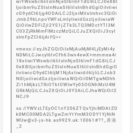
wiYWxwbiI6IiIsInNjeSI6ImF1dG8iLCJ0eXBl
Ijoibm9uZSIsInNuaSI6IiIsInBhdGgiOiIvIiwi
cG9ydCI6Ijg4ODAiLCJ2IjoiMiIsImhvc3QiOi
Jmb29kLnpoYWFsLmlyIiwidGxzIjoiIiwiaW
QiOiIwZDFiZjI2YS1jZTk3LTQ3MDctYTI3M
C03ZjRkMmFlMzczMzQiLCJuZXQiOiJ3cyI
sImFpZCI6IjAifQ==
vmess://eyJhZGQiOiIxMjAuMjM4LjEyMi4y
NDMiLCJwcyI6IvCfh63wn4ewX+mmmea4r
18xIiwiYWxwbiI6IiIsInNjeSI6ImF1dG8iLCJ
0eXBlIjoibm9uZSIsInNuaSI6IiIsInBhdGgiO
iIvIiwicG9ydCI6IjM1NjAxIiwidiI6IjIiLCJob3
N0IjoiIiwidGxzIjoiIiwiaWQiOiI0MTgwNDhh
Zi1hMjkzLTRiOTktOWIwYy05OGNhMzU4M
GRkMjQiLCJuZXQiOiJ0Y3AiLCJhaWQiOiI2
NCJ9
ss://YWVzLTEyOC1nY206ZTQxYjhiMDAtZD
k0MC00MDA2LTgwZmYtYmM3ODY1YjNiN
WUw@v3-js-hk.as9929.uk:10061#??_香港
_2