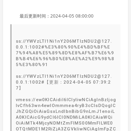
最后更新时间：2024-04-05 08:00:00
ss://YWVzLTI1Ni1nY206MTIzNDU2@127.
0.0.1:1002#%E3%80%90%E4%BD%BF%E
7%94%A8%E5%89%8D%E8%AF%B7%E6%9
B%B4%E6%96%B0%E8%AE%A2%E9%98%8
5%E3%80%91
ss://YWVzLTI1Ni1nY206MTIzNDU2@127.
0.0.1:1002#【更新：2024-04-05 07:39:2
7】
vmess://ew0KICAidiI6ICIyIiwNCiAgInBzIjog
IvCfh63wn4ewIOmmmea4ryB3cCIsDQogIC
JhZGQiOiAiaGsxLndlbnBibG9nLmJ1enoiL
A0KICAicG9ydCI6ICI0NDMiLA0KICAiaWQi
OiAiMTk4MjcyNDMtZmFlMS00MmFlLWE0
OTQtMDE1M2RiZjA3ZGVkIiwNCiAgImFpZC