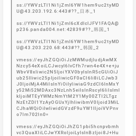
ss://YWVzLTI1Ni1jZmI6YW1hem9uc2tyMD
U@43.203.192.6:443#??_日本_1
ss://YWVzLTI1Ni1jZmI6cXdlclJFV1FAQA@
p236.panda004.net:42839#??_韩国_1
ss://YWVzLTI1Ni1jZmI6YW1hem9uc2tyMD
U@43.203.220.68:443#??_韩国_2
vmess://eyJhZGQiOiJzMWMudjIudjAwMX
Nzcy54eXoiLCJwcyI6IvCfh7rwn4e4X+e+ju
WbvV8xIiwic2N5IjoiYXV0byIsInR5cGUiOiJ
ub25lIiwic25pIjoiIiwicGF0aCI6Ii8iLCJwb3
J0IjoiMjA4MiIsInYiOiIyIiwiaG9zdCI6InMxY
y52Mi52MDAxc3NzLnh5eiIsInRscyI6IiIsIml
kIjoiMTEyYWMzNmYtM2Y1My00ZTI2LTgz
NzEtZDI1YzAyOGUxYjlhIiwibmV0Ijoid3MiL
CJhaWQiOiIwIiwidGVzdF9uYW1lIjoiVVPnv
o7lm702In0=
vmess://eyJhZGQiOiJhZG1pbi5hcnpvbmh
vc3QuaXIiLCJwYXRoIjoiLyIsInBzIjoi8J+Hu