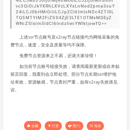
4iLCJwb3J0IjoiMjA0MDEiLCJ2IjoiMiIsImh
vc3QiOiJkYXRhLXVzLXYxLnNod2pma3cuY
24iLCJ0bHMiOiIiLCJpZCI6ImIxNDc4ZTI0L
TQ5MTYtM2FiZS04ZjE3LTE1OTMxMDEyZ
WNiZSIsIm5ldCI6IndzIiwiYWlkIjowfQ==
上述ssr节点账号及v2ray节点链接均为网络采集的免
费节点，速度，安全及质量等均不保障。
免费节点资源来之不易，还请大家珍惜！
如当前节点账号链接失效，请查阅最新更新或在本贴
留言回复，我看到会立即处理。部分节点长期ssr维护地
址有效，资源敏感，节点查封严重，如有v2ray失效请见
谅。
打赏
赞(
1
)
海报
收藏