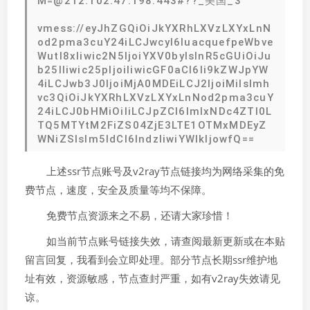
M=@212.102.47.198:443#??_美国_3
vmess://eyJhZGQiOiJkYXRhLXVzLXYxLnN
od2pma3cuY24iLCJwcyI6IuacquefpeWbve
Wutl8xIiwic2N5IjoiYXV0byIsInR5cGUiOiJu
b25lIiwic25pIjoiIiwicGF0aCI6Ii9kZWJpYW
4iLCJwb3J0IjoiMjA0MDEiLCJ2IjoiMiIsImh
vc3QiOiJkYXRhLXVzLXYxLnNod2pma3cuY
24iLCJ0bHMiOiIiLCJpZCI6ImIxNDc4ZTI0L
TQ5MTYtM2FiZS04ZjE3LTE1OTMxMDEyZ
WNiZSIsIm5ldCI6IndzIiwiYWlkIjowfQ==
上述ssr节点账号及v2ray节点链接均为网络采集的免
费节点，速度，安全及质量等均不保障。
免费节点资源来之不易，还请大家珍惜！
如当前节点账号链接失效，请查阅最新更新或在本贴
留言回复，我看到会立即处理。部分节点长期ssr维护地
址有效，资源敏感，节点查封严重，如有v2ray失效请见
谅。