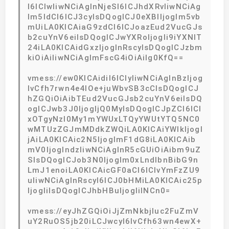
I6ICIwIiwNCiAgInNjeSI6ICJhdXRvIiwNCiAg
Im5ldCI6ICJ3cyIsDQogICJ0eXBlIjogIm5vb
mUiLA0KICAiaG9zdCI6ICJoazEud2VucGJs
b2cuYnV6eiIsDQogICJwYXRoIjogIi9iYXNlT
24iLA0KICAidGxzIjogInRscyIsDQogICJzbm
kiOiAiIiwNCiAgImFscG4iOiAiIg0KfQ==
vmess://ew0KICAidiI6ICIyIiwNCiAgInBzIjog
IvCfh7rwn4e4IOe+juWbvSB3cCIsDQogICJ
hZGQiOiAibTEud2VucGJsb2cuYnV6eiIsDQ
ogICJwb3J0IjogIjQ0MyIsDQogICJpZCI6ICI
xOTgyNzI0My1mYWUxLTQyYWUtYTQ5NC0
wMTUzZGJmMDdkZWQiLA0KICAiYWlkIjogI
jAiLA0KICAic2N5IjogImF1dG8iLA0KICAib
mV0IjogIndzIiwNCiAgInR5cGUiOiAibm9uZ
SIsDQogICJob3N0IjogIm0xLndlbnBibG9n
LmJ1enoiLA0KICAicGF0aCI6ICIvYmFzZU9
uIiwNCiAgInRscyI6ICJ0bHMiLA0KICAic25p
IjogIiIsDQogICJhbHBuIjogIiINCn0=
vmess://eyJhZGQiOiJjZmNkbjIuc2FuZmV
uY2RuOS5jb20iLCJwcyI6IvCfh63wn4ewX+