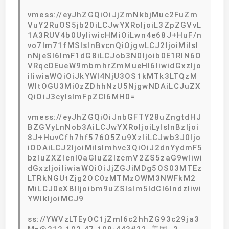
vmess://eyJhZGQiOiJjZmNkbjMuc2FuZm
VuY2RuOS5jb20iLCJwYXRoIjoiL3ZpZGVvL
1A3RUV4b0UyIiwicHMiOiLwn4e68J+HuF/n
vo7lm71fMSIsInBvcnQiOjgwLCJ2IjoiMiIsI
nNjeSI6ImF1dG8iLCJob3N0Ijoib0E1RlN6O
VRqcDEueW9mbmhrZmMueHl6IiwidGxzIjo
iIiwiaWQiOiJkYWI4NjU3OS1kMTk3LTQzM
WItOGU3Mi0zZDhhNzU5NjgwNDAiLCJuZX
QiOiJ3cyIsImFpZCI6MH0=
vmess://eyJhZGQiOiJnbGFTY28uZngtdHJ
BZGVyLnNob3AiLCJwYXRoIjoiLyIsInBzIjoi
8J+HuvCfh7hf576O5Zu9XzIiLCJwb3J0Ijo
iODAiLCJ2IjoiMiIsImhvc3QiOiJ2dnYydmF5
bzIuZXZlcnl0aGluZ2lzcmV2ZS5zaG9wIiwi
dGxzIjoiIiwiaWQiOiJjZGJiMDg5OS03MTEz
LTRkNGUtZjg2OC0zMTMzOWM3NWFkM2
MiLCJ0eXBlIjoibm9uZSIsIm5ldCI6IndzIiwi
YWlkIjoiMCJ9
ss://YWVzLTEyOC1jZmI6c2hhZG93c29ja3