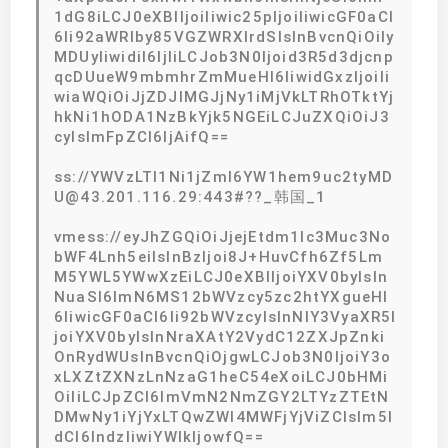
1dG8iLCJ0eXBlIjoiIiwic25pIjoiIiwicGF0aCI
6Ii92aWRlby85VGZWRXlrdSIsInBvcnQiOiIy
MDUyIiwidiI6IjIiLCJob3N0Ijoid3R5d3djcnp
qcDUueW9mbmhrZmMueHl6IiwidGxzIjoiIi
wiaWQiOiJjZDJlMGJjNy1iMjVkLTRhOTktYj
hkNi1hODA1NzBkYjk5NGEiLCJuZXQiOiJ3
cyIsImFpZCI6IjAifQ==
ss://YWVzLTI1Ni1jZmI6YW1hem9uc2tyMD
U@43.201.116.29:443#??_韩国_1
vmess://eyJhZGQiOiJjejEtdm1lc3Muc3No
bWF4Lnh5eiIsInBzIjoi8J+HuvCfh6Zf5Lm
M5YWL5YWwXzEiLCJ0eXBlIjoiYXV0byIsIn
NuaSI6ImN6MS12bWVzcy5zc2htYXgueHl
6IiwicGF0aCI6Ii92bWVzcyIsInNlY3VyaXR5I
joiYXV0byIsInNraXAtY2VydC12ZXJpZnki
OnRydWUsInBvcnQiOjgwLCJob3N0IjoiY3o
xLXZtZXNzLnNzaG1heC54eXoiLCJ0bHMi
OiIiLCJpZCI6ImVmN2NmZGY2LTYzZTEtN
DMwNy1iYjYxLTQwZWI4MWFjYjViZCIsIm5l
dCI6IndzIiwiYWlkIjowfQ==