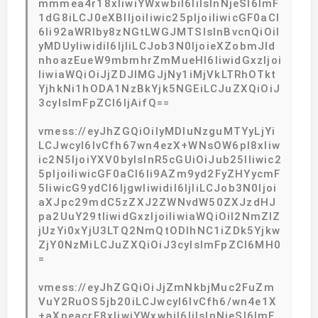
mmmea4r18xIiwiYWxwbiI6IiIsInNjeSI6ImF
1dG8iLCJ0eXBlIjoiIiwic25pIjoiIiwicGF0aCI
6Ii92aWRlby8zNGtLWGJMTSIsInBvcnQiOiI
yMDUyIiwidiI6IjIiLCJob3N0IjoieXZobmJld
nhoazEueW9mbmhrZmMueHl6IiwidGxzIjoi
IiwiaWQiOiJjZDJlMGJjNy1iMjVkLTRhOTkt
YjhkNi1hODA1NzBkYjk5NGEiLCJuZXQiOiJ
3cyIsImFpZCI6IjAifQ==
vmess://eyJhZGQiOiIyMDIuNzguMTYyLjYi
LCJwcyI6IvCfh67wn4ezX+WNsOW6pl8xIiw
ic2N5IjoiYXV0byIsInR5cGUiOiJub25lIiwic2
5pIjoiIiwicGF0aCI6Ii9AZm9yd2FyZHYycmF
5IiwicG9ydCI6IjgwIiwidiI6IjIiLCJob3N0Ijoi
aXJpc29mdC5zZXJ2ZWNvdW50ZXJzdHJ
pa2UuY29tIiwidGxzIjoiIiwiaWQiOiI2NmZlZ
jUzYi0xYjU3LTQ2NmQtODlhNC1iZDk5Yjkw
ZjY0NzMiLCJuZXQiOiJ3cyIsImFpZCI6MH0
=
vmess://eyJhZGQiOiJjZmNkbjMuc2FuZm
VuY2RuOS5jb20iLCJwcyI6IvCfh6/wn4e1X
+aXpeacrF8xIiwiYWxwbiI6IiIsInNjeSI6ImF