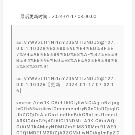
最后更新时间：2024-01-17 08:00:00
ss://YWVzLTI1Ni1nY206MTIzNDU2@127.
0.0.1:1002#%E3%80%90%E4%BD%BF%E
7%94%A8%E5%89%8D%E8%AF%B7%E6%9
B%B4%E6%96%B0%E8%AE%A2%E9%98%8
5%E3%80%91
ss://YWVzLTI1Ni1nY206MTIzNDU2@127.
0.0.1:1002#【更新：2024-01-17 07:32:1
6】
vmess://ew0KICAidiI6ICIyIiwNCiAgInBzIjog
IvCfh63wn4ewIOmmmea4ryB3cCIsDQogIC
JhZGQiOiAiaGsxLndlbnBibG9nLmJ1enoiL
A0KICAicG9ydCI6ICI0NDMiLA0KICAiaWQi
OiAiMTk4MjcyNDMtZmFlMS00MmFlLWE0
OTQtMDE1M2RiZjA3ZGVkIiwNCiAgImFpZC