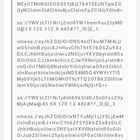
WEyOTMtNGI5OS05YjBjLTk4Y2EzNTgwZG
QyNCIsIm5ldCI6InRjcCIsImFpZCI6IjY0In0=
ss://YWVzLTI1Ni1jZmI6YW1hem9uc2tyMD
U@13.125.112.9:443#??_韩国_1
vmess://eyJhZGQiOiI0NS4xOTkuMTM4LjI
wOSIsInBzIjoi8J+HuvCfh7hf576O5Zu9Xz
EiLCJhbHBuIjoiIiwic2N5IjoiYXV0byIsInR5c
GUiOiIiLCJzbmkiOiIiLCJwYXRoIjoiLyIsInBv
cnQiOiI1MDQ0NyIsInYiOiIyIiwiaG9zdCI6IiI
sInRscyI6IiIsImlkIjoiNDE4MDQ4YWYtYTI5
My00Yjk5LTliMGMtOThjYTQ2OTBkZDI0Iiw
ibmV0IjoidGNwIiwiYWlkIjoiNjQifQ==
ss://YWVzLTI1Ni1jdHI6Vk5ld0J5cGFzc2Vy
MjAyMw@45.59.170.13:443#??_美国_2
vmess://eyJhZGQiOiIxNTYuMjI1LjY3LjEwM
iIsInBzIjoi8J+Hv/Cfh6Zf5Y2X6Z2eXzEiLC
JhbHBuIjoiIiwic2N5IjoiYXV0byIsInR5cGUi
OiJub25lIiwic25pIjoiIiwicGF0aCI6IiIsInBvc