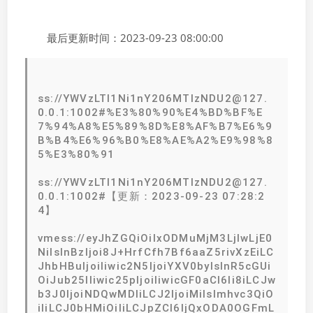
最后更新时间：2023-09-23 08:00:00
ss://YWVzLTI1Ni1nY206MTIzNDU2@127.
0.0.1:1002#%E3%80%90%E4%BD%BF%E
7%94%A8%E5%89%8D%E8%AF%B7%E6%9
B%B4%E6%96%B0%E8%AE%A2%E9%98%8
5%E3%80%91
ss://YWVzLTI1Ni1nY206MTIzNDU2@127.
0.0.1:1002#【更新：2023-09-23 07:28:2
4】
vmess://eyJhZGQiOiIxODMuMjM3LjIwLjE0
NiIsInBzIjoi8J+HrfCfh7Bf6aaZ5rivXzEiLC
JhbHBuIjoiIiwic2N5IjoiYXV0byIsInR5cGUi
OiJub25lIiwic25pIjoiIiwicGF0aCI6Ii8iLCJw
b3J0IjoiNDQwMDIiLCJ2IjoiMiIsImhvc3QiO
iIiLCJ0bHMiOiIiLCJpZCI6IjQxODA0OGFmL