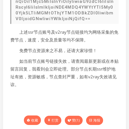
nQiOiI1Mjc5MiIsInYiOiIyIiwiaG9zdCI6IiIsIn
RscyI6IiIsImlkIjoiNDE4MDQ4YWYtYTI5My0
0Yjk5LTliMGMtOThjYTM1ODBkZDI0Iiwibm
V0IjoidGNwIiwiYWlkIjoiNjQifQ==
上述ssr节点账号及v2ray节点链接均为网络采集的免
费节点，速度，安全及质量等均不保障。
免费节点资源来之不易，还请大家珍惜！
如当前节点账号链接失效，请查阅最新更新或在本贴
留言回复，我看到会立即处理。部分节点长期ssr维护地
址有效，资源敏感，节点查封严重，如有v2ray失效请见
谅。
打赏
赞(
1
)
海报
收藏