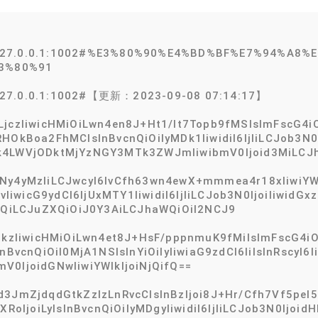
@127.0.0.1:1002#%E3%80%90%E4%BD%BF%E7%94%A8
3%80%91
127.0.0.1:1002#【更新：2023-09-08 07:14:17】
jczIiwicHMiOiLwn4en8J+Ht1/lt7Topb9fMSIsImFscG4iO
HOkBoa2FhMCIsInBvcnQiOiIyMDk1IiwidiI6IjIiLCJob3N0I
k4LWVjODktMjYzNGY3MTk3ZWJmIiwibmV0Ijoid3MiLCJh
Ny4yMzIiLCJwcyI6IvCfh63wn4ewX+mmmea4r18xIiwiYWx
IvIiwicG9ydCI6IjUxMTY1IiwidiI6IjIiLCJob3N0IjoiIiwidG
iLCJuZXQiOiJ0Y3AiLCJhaWQiOiI2NCJ9
jkzIiwicHMiOiLwn4et8J+HsF/pppnmuK9fMiIsImFscG4iO
nBvcnQiOiI0MjA1NSIsInYiOiIyIiwiaG9zdCI6IiIsInRscyI
V0IjoidGNwIiwiYWlkIjoiNjQifQ==
3JmZjdqdGtkZzIzLnRvcCIsInBzIjoi8J+Hr/Cfh7Vf5pel5p
YXRoIjoiLyIsInBvcnQiOiIyMDgyIiwidiI6IjIiLCJob3N0Ij