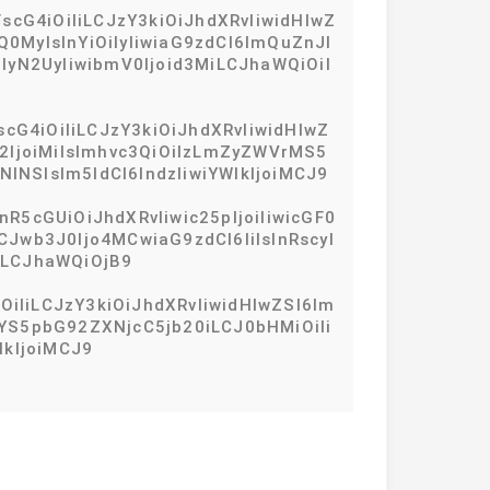
cG4iOiIiLCJzY3kiOiJhdXRvIiwidHlwZ
Q0MyIsInYiOiIyIiwiaG9zdCI6ImQuZnJl
yN2UyIiwibmV0Ijoid3MiLCJhaWQiOiI
cG4iOiIiLCJzY3kiOiJhdXRvIiwidHlwZ
2IjoiMiIsImhvc3QiOiIzLmZyZWVrMS5
NSIsIm5ldCI6IndzIiwiYWlkIjoiMCJ9
5cGUiOiJhdXRvIiwic25pIjoiIiwicGF0
Jwb3J0Ijo4MCwiaG9zdCI6IiIsInRscyI
iLCJhaWQiOjB9
iIiLCJzY3kiOiJhdXRvIiwidHlwZSI6Im
jYS5pbG92ZXNjcC5jb20iLCJ0bHMiOiIi
kIjoiMCJ9