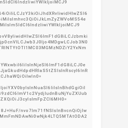
ldCI6IndzIiwiYWlkIjoiMCJ9
iOiIiLCJzY3kiOiJhdXRvIiwidHlwZSI6
joiMiIsImhvc3QiOiJkLmZyZWVoMS54e
sIm5ldCI6IndzIiwiYWlkIjoiMCJ9
bvV8yIiwidHlwZSI6ImF1dG8iLCJzbmki
Ijp0cnVlLCJwb3J0Ijo4MDgwLCJob3N0
zLTRlNTYtOTI1MC03MGMzNDZiY2YxNm
YWxwbiI6IiIsInNjeSI6ImF1dG8iLCJ0e
OiJjaGkudHdpdHRlaS5tZSIsInRscyI6InR
LCJhaWQiOiIwIn0=
oiYXV0byIsInNuaSI6IiIsInBhdGgiOiI
G9zdCI6ImV1c2VydjIudnBuNjYuZXUub
uZXQiOiJ3cyIsImFpZCI6MH0=
68J+HuF/nvo7lm71fNSIsInBvcnQiOjIw
iOiIzMmFmNDAwNi0wNjk4LTQ5MTAtODA2