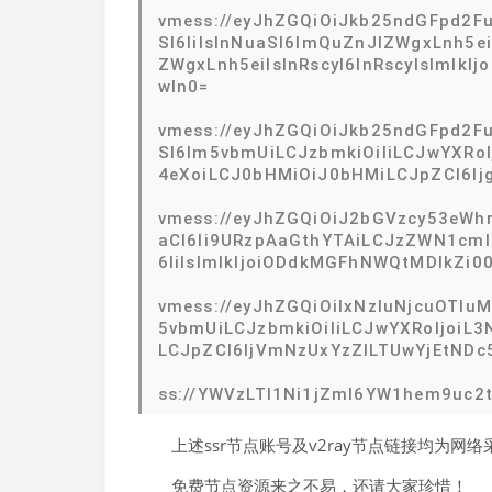
vmess://eyJhZGQiOiJkb25ndGFpd2Fu
SI6IiIsInNuaSI6ImQuZnJlZWgxLnh5ei
ZWgxLnh5eiIsInRscyI6InRscyIsImlk
wIn0=
vmess://eyJhZGQiOiJkb25ndGFpd2Fu
SI6Im5vbmUiLCJzbmkiOiIiLCJwYXRo
4eXoiLCJ0bHMiOiJ0bHMiLCJpZCI6Ij
vmess://eyJhZGQiOiJ2bGVzcy53eWhr
aCI6Ii9URzpAaGthYTAiLCJzZWN1cml
6IiIsImlkIjoiODdkMGFhNWQtMDlkZi
vmess://eyJhZGQiOiIxNzIuNjcuOTIu
5vbmUiLCJzbmkiOiIiLCJwYXRoIjoiL3
LCJpZCI6IjVmNzUxYzZlLTUwYjEtNDc
ss://YWVzLTI1Ni1jZmI6YW1hem9uc
上述ssr节点账号及v2ray节点链接均为
免费节点资源来之不易，还请大家珍惜！