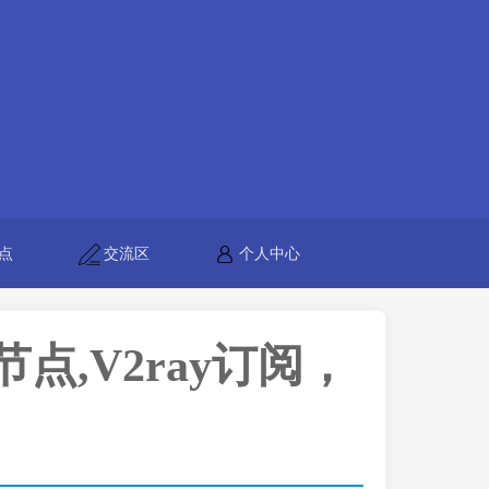
点
交流区
个人中心
h节点,V2ray订阅，