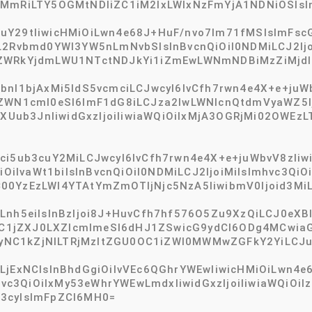
MmRiLTY5OGMtNDliZC1iM2IxLWIxNzFmYjA1NDNiOSIsIm5
Y29tIiwicHMiOiLwn4e68J+HuF/nvo7lm71fMSIsImFscG4
iL2Rvbmd0YWl3YW5nLmNvbSIsInBvcnQiOiI0NDMiLCJ2I
ZWRkYjdmLWU1NTctNDJkYi1iZmEwLWNmNDBiMzZiMjdlMiI
bnl1bjAxMi5ldS5vcmciLCJwcyI6IvCfh7rwn4e4X+e+juW
zZWN1cml0eSI6ImF1dG8iLCJza2lwLWNlcnQtdmVyaWZ5
Uub3JnIiwidGxzIjoiIiwiaWQiOiIxMjA3OGRjMi02OWE
ci5ub3cuY2MiLCJwcyI6IvCfh7rwn4e4X+e+juWbvV8zIiwi
giOiIvaWt1biIsInBvcnQiOiI0NDMiLCJ2IjoiMiIsImhvc3Qi
00YzEzLWI4YTAtYmZmOTljNjc5NzA5IiwibmV0Ijoid3Mi
nh5eiIsInBzIjoi8J+HuvCfh7hf576O5Zu9XzQiLCJ0eXBlIj
tpcC1jZXJ0LXZlcmlmeSI6dHJ1ZSwicG9ydCI6ODg4MCwia
MDgyNC1kZjNlLTRjMzItZGU0OC1iZWI0MWMwZGFkY2YiLCJ
LjExNCIsInBhdGgiOiIvVEc6QGhrYWEwIiwicHMiOiLwn4e
Imhvc3QiOiIxMy53eWhrYWEwLmdxIiwidGxzIjoiIiwiaWQ
3cyIsImFpZCI6MH0=