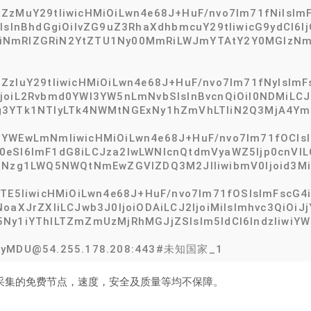
ZzMuY29tIiwicHMiOiLwn4e68J+HuF/nvo7lm71fNiIsImFs
IsInBhdGgiOiIvZG9uZ3RhaXdhbmcuY29tIiwicG9ydCI6Ij
IjoiNmRlZGRiN2YtZTU1Ny00MmRiLWJmYTAtY2Y0MGIzNmI
ZzIuY29tIiwicHMiOiLwn4e68J+HuF/nvo7lm71fNyIsImFs
IjoiL2Rvbmd0YWl3YW5nLmNvbSIsInBvcnQiOiI0NDMiLCJ
g3YTk1NTIyLTk4NWMtNGExNy1hZmVhLTliN2Q3MjA4YmNl
YWEwLmNmIiwicHMiOiLwn4e68J+HuF/nvo7lm71fOCIsInR
0eSI6ImF1dG8iLCJza2lwLWNlcnQtdmVyaWZ5Ijp0cnVlLC
00Nzg1LWQ5NWQtNmEwZGVlZDQ3M2JlIiwibmV0Ijoid3M
MTE5IiwicHMiOiLwn4e68J+HuF/nvo7lm71fOSIsImFscG4iO
NoaXJrZXIiLCJwb3J0IjoiODAiLCJ2IjoiMiIsImhvc3QiOiJ
5Ny1iYThlLTZmZmUzMjRhMGJjZSIsIm5ldCI6IndzIiwiYWl
2tyMDU@54.255.178.208:443#未知国家_1
网络采集的免费节点，速度，安全及质量等均不保障。