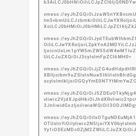
b3AiLCJ0bHMiOiIiLCJpZCI6IjQ0NDYw
vmess://eyJhZGQiOiJzaW5nYXBvcmUu
Im5vbmUiLCJzbmkiOiIiLCJwYXRoIjo
XoiLCJ0bHMiOiJ0bHMiLCJpZCI6IjZk
vmess://eyJhZGQiOiJydTEubWlhbmZl
OiIiLCJwYXRoIjoiL2pkYnA2MDYiLCJ
IjoicnUxLm1pYW5mZW55dW4wMTIuZX
UiLCJuZXQiOiJ3cyIsImFpZCI6MH0=
vmess://eyJhZGQiOiJjZG4udHdpdHRl
XBlIjoibm9uZSIsInNuaSI6IiIsInBhdG
scyIsImlkIjoiOGQyYmE0NTYtMmYwZC
vmess://eyJhZGQiOiJ5ZDEuOTkyNjg4L
vIiwic2VjdXJpdHkiOiJhdXRvIiwic2
3JnIiwidGxzIjoiIiwiaWQiOiI3ODJl
vmess://eyJhZGQiOiIxOTguNDEuMjA1
OTUsInYiOiIyIiwic2N5IjoiYXV0byIs
Yy1iODEzMDc0ZjM2ZWIiLCJuZXQiOiJ