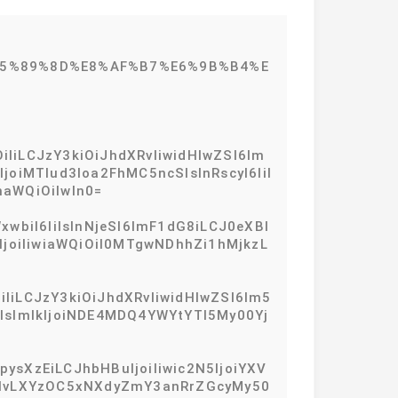
%E5%89%8D%E8%AF%B7%E6%9B%B4%E
iIiLCJzY3kiOiJhdXRvIiwidHlwZSI6Im
joiMTIud3loa2FhMC5ncSIsInRscyI6IiI
aWQiOiIwIn0=
wbiI6IiIsInNjeSI6ImF1dG8iLCJ0eXBl
xzIjoiIiwiaWQiOiI0MTgwNDhhZi1hMjkzL
iIiLCJzY3kiOiJhdXRvIiwidHlwZSI6Im5
6IiIsImlkIjoiNDE4MDQ4YWYtYTI5My00Yj
ysXzEiLCJhbHBuIjoiIiwic2N5IjoiYXV
oidHlvLXYzOC5xNXdyZmY3anRrZGcyMy50