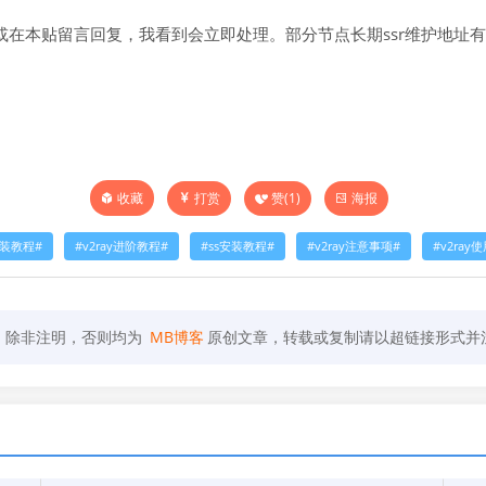
在本贴留言回复，我看到会立即处理。部分节点长期ssr维护地址有效
打赏
赞(
1
)
海报
收藏
安装教程
v2ray进阶教程
ss安装教程
v2ray注意事项
v2ray
，除非注明，否则均为
MB博客
原创文章，转载或复制请以超链接形式并