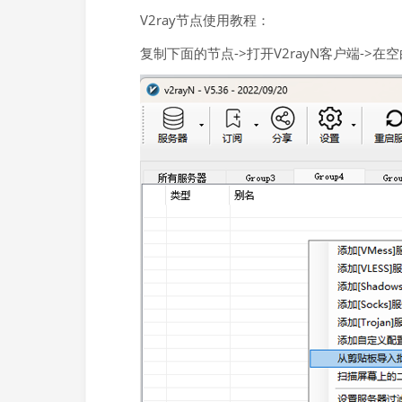
V2ray节点使用教程：
复制下面的节点->打开V2rayN客户端->在