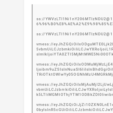
ss://YWVzLTI1Ni1nY206MTIzNDU2
6%96%B0%E8%AE%A2%E9%98%85%E
ss://YWVzLTI1Ni1nY206MTIzNDU2@
vmess://eyJhZGQiOiIxODguMTE0Ljk2L
5vbmUiLCJzbmkiOiIiLCJwYXRoIjoiL1R
sImlkIjoiYTA0ZTI5MjMtMWE5Ni00OT
vmess://eyJhZGQiOiIxODMuMjMzLjE4
Ijoibm9uZSIsInNuaSI6IiIsInBhdGgiOi
TRiOTktOWIwYy05OGNhMzU4MGRkMjQ
vmess://eyJhZGQiOiIxMjAuMjI2LjUwL
vbmUiLCJzbmkiOiIiLCJwYXRoIjoiLyIsI
k5LTliMGMtOThjYTM1ODBkZDI0Iiwibm
vmess://eyJhZGQiOiJjZi10ZXN0LnE1d
0byIsInR5cGUiOiIiLCJzbmkiOiIiLCJw