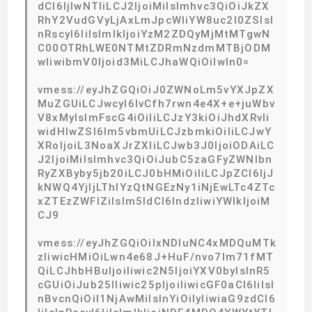
dCI6IjIwNTIiLCJ2IjoiMiIsImhvc3QiOiJkZX
RhY2VudGVyLjAxLmJpcWliYW8uc2l0ZSIsI
nRscyI6IiIsImlkIjoiYzM2ZDQyMjMtMTgwN
C00OTRhLWE0NTMtZDRmNzdmMTBjODM
wIiwibmV0Ijoid3MiLCJhaWQiOiIwIn0=
vmess://eyJhZGQiOiJ0ZWNoLm5vYXJpZX
MuZGUiLCJwcyI6IvCfh7rwn4e4X+e+juWbv
V8xMyIsImFscG4iOiIiLCJzY3kiOiJhdXRvIi
widHlwZSI6Im5vbmUiLCJzbmkiOiIiLCJwY
XRoIjoiL3NoaXJrZXIiLCJwb3J0IjoiODAiLC
J2IjoiMiIsImhvc3QiOiJubC5zaGFyZWNlbn
RyZXByby5jb20iLCJ0bHMiOiIiLCJpZCI6IjJ
kNWQ4YjljLThlYzQtNGEzNy1iNjEwLTc4ZTc
xZTEzZWFlZiIsIm5ldCI6IndzIiwiYWlkIjoiM
CJ9
vmess://eyJhZGQiOiIxNDIuNC4xMDQuMTk
zIiwicHMiOiLwn4e68J+HuF/nvo7lm71fMT
QiLCJhbHBuIjoiIiwic2N5IjoiYXV0byIsInR5
cGUiOiJub25lIiwic25pIjoiIiwicGF0aCI6IiIsI
nBvcnQiOiI1NjAwMiIsInYiOiIyIiwiaG9zdCI6