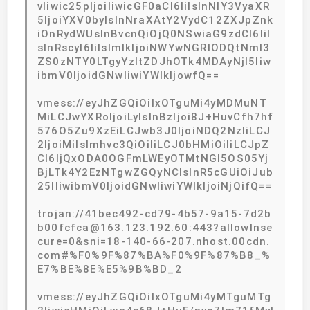
vIiwic25pIjoiIiwicGF0aCI6IiIsInNlY3VyaXR
5IjoiYXV0byIsInNraXAtY2VydC12ZXJpZnk
iOnRydWUsInBvcnQiOjQ0NSwiaG9zdCI6IiI
sInRscyI6IiIsImlkIjoiNWYwNGRlODQtNmI3
ZS0zNTY0LTgyYzItZDJhOTk4MDAyNjI5Iiw
ibmV0IjoidGNwIiwiYWlkIjowfQ==
vmess://eyJhZGQiOiIxOTguMi4yMDMuNT
MiLCJwYXRoIjoiLyIsInBzIjoi8J+HuvCfh7hf
576O5Zu9XzEiLCJwb3J0IjoiNDQ2NzIiLCJ
2IjoiMiIsImhvc3QiOiIiLCJ0bHMiOiIiLCJpZ
CI6IjQxODA0OGFmLWEyOTMtNGI5OS05Yj
BjLTk4Y2EzNTgwZGQyNCIsInR5cGUiOiJub
25lIiwibmV0IjoidGNwIiwiYWlkIjoiNjQifQ==
trojan://41bec492-cd79-4b57-9a15-7d2b
b00fcfca@163.123.192.60:443?allowInse
cure=0&sni=18-140-66-207.nhost.00cdn.
com#%F0%9F%87%BA%F0%9F%87%B8_%
E7%BE%8E%E5%9B%BD_2
vmess://eyJhZGQiOiIxOTguMi4yMTguMTg