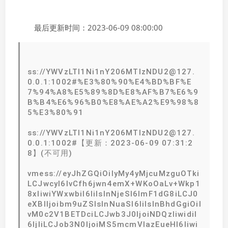
最后更新时间：2023-06-09 08:00:00
ss://YWVzLTI1Ni1nY206MTIzNDU2@127.
0.0.1:1002#%E3%80%90%E4%BD%BF%E
7%94%A8%E5%89%8D%E8%AF%B7%E6%9
B%B4%E6%96%B0%E8%AE%A2%E9%98%8
5%E3%80%91
ss://YWVzLTI1Ni1nY206MTIzNDU2@127.
0.0.1:1002#【更新：2023-06-09 07:31:2
8】(不可用)
vmess://eyJhZGQiOiIyMy4yMjcuMzguOTki
LCJwcyI6IvCfh6jwn4emX+WKoOaLv+Wkp1
8xIiwiYWxwbiI6IiIsInNjeSI6ImF1dG8iLCJ0
eXBlIjoibm9uZSIsInNuaSI6IiIsInBhdGgiOiI
vM0c2V1BETDciLCJwb3J0IjoiNDQzIiwidiI
6IjIiLCJob3N0IjoiMS5mcmVlazEueHl6Iiwi