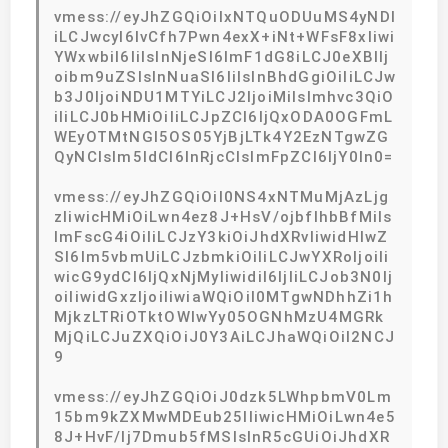
vmess://eyJhZGQiOiIxNTQuODUuMS4yNDI
iLCJwcyI6IvCfh7Pwn4exX+iNt+WFsF8xIiwi
YWxwbiI6IiIsInNjeSI6ImF1dG8iLCJ0eXBlIj
oibm9uZSIsInNuaSI6IiIsInBhdGgiOiIiLCJw
b3J0IjoiNDU1MTYiLCJ2IjoiMiIsImhvc3QiO
iIiLCJ0bHMiOiIiLCJpZCI6IjQxODA0OGFmL
WEyOTMtNGI5OS05YjBjLTk4Y2EzNTgwZG
QyNCIsIm5ldCI6InRjcCIsImFpZCI6IjY0In0=
vmess://eyJhZGQiOiI0NS4xNTMuMjAzLjg
zIiwicHMiOiLwn4ez8J+HsV/ojbflhbBfMiIs
ImFscG4iOiIiLCJzY3kiOiJhdXRvIiwidHlwZ
SI6Im5vbmUiLCJzbmkiOiIiLCJwYXRoIjoiIi
wicG9ydCI6IjQxNjMyIiwidiI6IjIiLCJob3N0Ij
oiIiwidGxzIjoiIiwiaWQiOiI0MTgwNDhhZi1h
MjkzLTRiOTktOWIwYy05OGNhMzU4MGRk
MjQiLCJuZXQiOiJ0Y3AiLCJhaWQiOiI2NCJ
9
vmess://eyJhZGQiOiJ0dzk5LWhpbmV0Lm
15bm9kZXMwMDEub25lIiwicHMiOiLwn4e5
8J+HvF/lj7Dmub5fMSIsInR5cGUiOiJhdXR