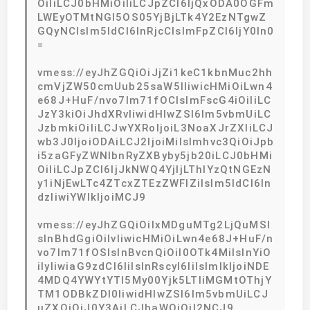
OiIiLCJ0bHMiOiIiLCJpZCI6IjQxODA0OGFm
LWEyOTMtNGI5OS05YjBjLTk4Y2EzNTgwZ
GQyNCIsIm5ldCI6InRjcCIsImFpZCI6IjY0In0
=
vmess://eyJhZGQiOiJjZi1keC1kbnMuc2hh
cmVjZW50cmUub25saW5lIiwicHMiOiLwn4
e68J+HuF/nvo7lm71fOCIsImFscG4iOiIiLC
JzY3kiOiJhdXRvIiwidHlwZSI6Im5vbmUiLC
JzbmkiOiIiLCJwYXRoIjoiL3NoaXJrZXIiLCJ
wb3J0IjoiODAiLCJ2IjoiMiIsImhvc3QiOiJpb
i5zaGFyZWNlbnRyZXByby5jb20iLCJ0bHMi
OiIiLCJpZCI6IjJkNWQ4YjljLThlYzQtNGEzN
y1iNjEwLTc4ZTcxZTEzZWFlZiIsIm5ldCI6In
dzIiwiYWlkIjoiMCJ9
vmess://eyJhZGQiOiIxMDguMTg2LjQuMSI
sInBhdGgiOiIvIiwicHMiOiLwn4e68J+HuF/n
vo7lm71fOSIsInBvcnQiOiI0OTk4MiIsInYiO
iIyIiwiaG9zdCI6IiIsInRscyI6IiIsImlkIjoiNDE
4MDQ4YWYtYTI5My00Yjk5LTliMGMtOThjY
TM1ODBkZDI0IiwidHlwZSI6Im5vbmUiLCJ
uZXQiOiJ0Y3AiLCJhaWQiOiI2NCJ9