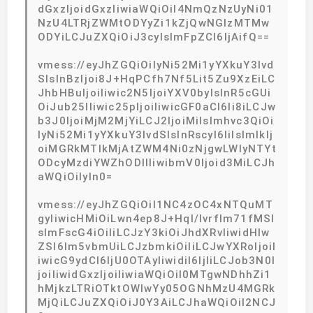
dGxzIjoidGxzIiwiaWQiOiI4NmQzNzUyNi01
NzU4LTRjZWMtODYyZi1kZjQwNGIzMTMw
ODYiLCJuZXQiOiJ3cyIsImFpZCI6IjAifQ==
vmess://eyJhZGQiOiIyNi52Mi1yYXkuY3lvd
SIsInBzIjoi8J+HqPCfh7Nf5Lit5Zu9XzEiLC
JhbHBuIjoiIiwic2N5IjoiYXV0byIsInR5cGUi
OiJub25lIiwic25pIjoiIiwicGF0aCI6Ii8iLCJw
b3J0IjoiMjM2MjYiLCJ2IjoiMiIsImhvc3QiOi
IyNi52Mi1yYXkuY3lvdSIsInRscyI6IiIsImlkIj
oiMGRkMTlkMjAtZWM4Ni0zNjgwLWIyNTYt
ODcyMzdiYWZhODllIiwibmV0Ijoid3MiLCJh
aWQiOiIyIn0=
vmess://eyJhZGQiOiI1NC4zOC4xNTQuMT
gyIiwicHMiOiLwn4ep8J+Hql/lvrflm71fMSI
sImFscG4iOiIiLCJzY3kiOiJhdXRvIiwidHlw
ZSI6Im5vbmUiLCJzbmkiOiIiLCJwYXRoIjoiI
iwicG9ydCI6IjU0OTAyIiwidiI6IjIiLCJob3N0I
joiIiwidGxzIjoiIiwiaWQiOiI0MTgwNDhhZi1
hMjkzLTRiOTktOWIwYy05OGNhMzU4MGRk
MjQiLCJuZXQiOiJ0Y3AiLCJhaWQiOiI2NCJ