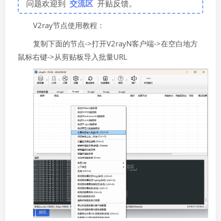
问题欢迎到
交流区
开贴反馈。
V2ray节点使用教程：
复制下面的节点->打开V2rayN客户端->在空白地方
鼠标右键->从剪贴板导入批量URL