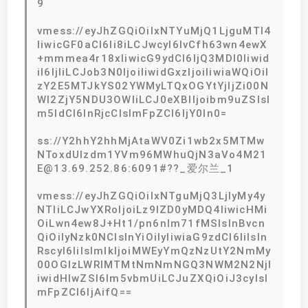
9
vmess://eyJhZGQiOiIxNTYuMjQ1LjguMTI4
IiwicGF0aCI6Ii8iLCJwcyI6IvCfh63wn4ewX
+mmmea4r18xIiwicG9ydCI6IjQ3MDI0Iiwid
iI6IjIiLCJob3N0IjoiIiwidGxzIjoiIiwiaWQiOiI
zY2E5MTJkYS02YWMyLTQxOGYtYjljZi00N
WI2ZjY5NDU3OWIiLCJ0eXBlIjoibm9uZSIsI
m5ldCI6InRjcCIsImFpZCI6IjY0In0=
ss://Y2hhY2hhMjAtaWV0Zi1wb2x5MTMw
NToxdUIzdm1YVm96MWhuQjN3aVo4M21
E@13.69.252.86:6091#??_爱尔兰_1
vmess://eyJhZGQiOiIxNTguMjQ3LjIyMy4y
NTIiLCJwYXRoIjoiLz9lZD0yMDQ4IiwicHMi
OiLwn4ew8J+Ht1/pn6nlm71fMSIsInBvcn
QiOiIyNzk0NCIsInYiOiIyIiwiaG9zdCI6IiIsIn
RscyI6IiIsImlkIjoiMWEyYmQzNzUtY2NmMy
00OGIzLWRlMTMtNmNmNGQ3NWM2N2NjI
iwidHlwZSI6Im5vbmUiLCJuZXQiOiJ3cyIsI
mFpZCI6IjAifQ==