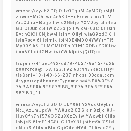
vmess://eyJhZGQiOiIxOTguMi4yMDQuMjU
zIiwicHMiOiLwn4e68J+HuF/nvo7lm71fMT
AiLCJhbHBuIjoiIiwic2N5IjoiYXV0byIsInR5c
GUiOiJub25lIiwic25pIjoiIiwicGF0aCI6IiIsIn
BvcnQiOiI0NjkwMiIsInYiOiIyIiwiaG9zdCI6Ii
IsInRscyI6IiIsImlkIjoiNDE4MDQ4YWYtYTI5
My00Yjk5LTliMGMtOThjYTM1ODBkZDI0Iiw
ibmV0IjoidGNwIiwiYWlkIjoiNjQifQ==
trojan://41bec492-cd79-4b57-9a15-7d2b
b00fcfca@163.123.192.60:443?security=
tls&sni=18-140-66-207.nhost.00cdn.com
&type=tcp&headerType=none#%F0%9F%8
7%BA%F0%9F%87%B8_%E7%BE%8E%E5%
9B%BD_11
vmess://eyJhZGQiOiJkYXRhY2VudGVyLm
NtLjAxLmJpcWliYW8uc2l0ZSIsInBzIjoi8J+
HuvCfh7hf576O5Zu9XzEyIiwiYWxwbiI6IiIs
InNjeSI6ImF1dG8iLCJ0eXBlIjoibm9uZSIsI
nNuaSI6IiIsInBhdGgiOiIvcHVibGljIiwicG9y