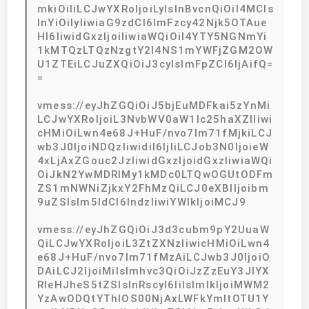
mkiOiIiLCJwYXRoIjoiLyIsInBvcnQiOiI4MCIs
InYiOiIyIiwiaG9zdCI6ImFzcy42Njk5OTAue
Hl6IiwidGxzIjoiIiwiaWQiOiI4YTY5NGNmYi
1kMTQzLTQzNzgtY2I4NS1mYWFjZGM2OW
U1ZTEiLCJuZXQiOiJ3cyIsImFpZCI6IjAifQ=
=
vmess://eyJhZGQiOiJ5bjEuMDFkai5zYnMi
LCJwYXRoIjoiL3NvbWV0aW1lc25haXZlIiwi
cHMiOiLwn4e68J+HuF/nvo7lm71fMjkiLCJ
wb3J0IjoiNDQzIiwidiI6IjIiLCJob3N0IjoieW
4xLjAxZGouc2JzIiwidGxzIjoidGxzIiwiaWQi
OiJkN2YwMDRlMy1kMDc0LTQwOGUtODFm
ZS1mNWNiZjkxY2FhMzQiLCJ0eXBlIjoibm
9uZSIsIm5ldCI6IndzIiwiYWlkIjoiMCJ9
vmess://eyJhZGQiOiJ3d3cubm9pY2UuaW
QiLCJwYXRoIjoiL3ZtZXNzIiwicHMiOiLwn4
e68J+HuF/nvo7lm71fMzAiLCJwb3J0IjoiO
DAiLCJ2IjoiMiIsImhvc3QiOiJzZzEuY3JlYX
RleHJheS5tZSIsInRscyI6IiIsImlkIjoiMWM2
YzAwODQtYThlOS00NjAxLWFkYmItOTU1Y