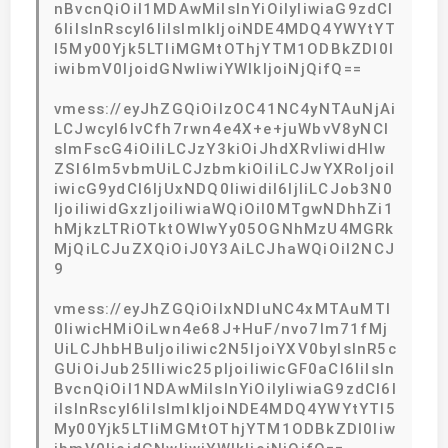
nBvcnQiOiI1MDAwMiIsInYiOiIyIiwiaG9zdCI
6IiIsInRscyI6IiIsImlkIjoiNDE4MDQ4YWYtYT
I5My00Yjk5LTliMGMtOThjYTM1ODBkZDI0I
iwibmV0IjoidGNwIiwiYWlkIjoiNjQifQ==
vmess://eyJhZGQiOiIzOC41NC4yNTAuNjAi
LCJwcyI6IvCfh7rwn4e4X+e+juWbvV8yNCI
sImFscG4iOiIiLCJzY3kiOiJhdXRvIiwidHlw
ZSI6Im5vbmUiLCJzbmkiOiIiLCJwYXRoIjoiI
iwicG9ydCI6IjUxNDQ0IiwidiI6IjIiLCJob3N0
IjoiIiwidGxzIjoiIiwiaWQiOiI0MTgwNDhhZi1
hMjkzLTRiOTktOWIwYy05OGNhMzU4MGRk
MjQiLCJuZXQiOiJ0Y3AiLCJhaWQiOiI2NCJ
9
vmess://eyJhZGQiOiIxNDIuNC4xMTAuMTI
0IiwicHMiOiLwn4e68J+HuF/nvo7lm71fMj
UiLCJhbHBuIjoiIiwic2N5IjoiYXV0byIsInR5c
GUiOiJub25lIiwic25pIjoiIiwicGF0aCI6IiIsIn
BvcnQiOiI1NDAwMiIsInYiOiIyIiwiaG9zdCI6I
iIsInRscyI6IiIsImlkIjoiNDE4MDQ4YWYtYTI5
My00Yjk5LTliMGMtOThjYTM1ODBkZDI0Iiw