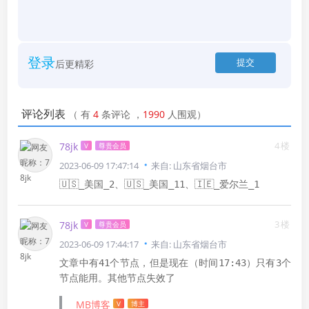
登录
后更精彩
评论列表
（
有
4
条评论
，
1990
人围观）
4楼
78jk
V
尊贵会员
2023-06-09 17:47:14
来自: 山东省烟台市
🇺🇸_美国_2、🇺🇸_美国_11、🇮🇪_爱尔兰_1
3楼
78jk
V
尊贵会员
2023-06-09 17:44:17
来自: 山东省烟台市
文章中有41个节点，但是现在（时间17:43）只有3个
节点能用。其他节点失效了
MB博客
V
博主