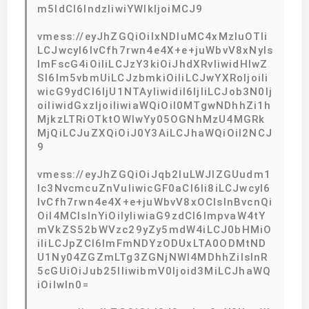
m5ldCI6IndzIiwiYWlkIjoiMCJ9
vmess://eyJhZGQiOiIxNDIuMC4xMzIuOTIi
LCJwcyI6IvCfh7rwn4e4X+e+juWbvV8xNyIs
ImFscG4iOiIiLCJzY3kiOiJhdXRvIiwidHlwZ
SI6Im5vbmUiLCJzbmkiOiIiLCJwYXRoIjoiIi
wicG9ydCI6IjU1NTAyIiwidiI6IjIiLCJob3N0Ij
oiIiwidGxzIjoiIiwiaWQiOiI0MTgwNDhhZi1h
MjkzLTRiOTktOWIwYy05OGNhMzU4MGRk
MjQiLCJuZXQiOiJ0Y3AiLCJhaWQiOiI2NCJ
9
vmess://eyJhZGQiOiJqb2luLWJlZGUudm1
lc3NvcmcuZnVuIiwicGF0aCI6Ii8iLCJwcyI6
IvCfh7rwn4e4X+e+juWbvV8xOCIsInBvcnQi
OiI4MCIsInYiOiIyIiwiaG9zdCI6ImpvaW4tY
mVkZS52bWVzc29yZy5mdW4iLCJ0bHMiO
iIiLCJpZCI6ImFmNDYzODUxLTA0ODMtND
U1Ny04ZGZmLTg3ZGNjNWI4MDhhZiIsInR
5cGUiOiJub25lIiwibmV0Ijoid3MiLCJhaWQ
iOiIwIn0=