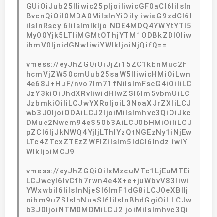
GUiOiJub25lIiwic25pIjoiIiwicGF0aCI6IiIsIn
BvcnQiOiI0MDA0MiIsInYiOiIyIiwiaG9zdCI6I
iIsInRscyI6IiIsImlkIjoiNDE4MDQ4YWYtYTI5
My00Yjk5LTliMGMtOThjYTM1ODBkZDI0Iiw
ibmV0IjoidGNwIiwiYWlkIjoiNjQifQ==
vmess://eyJhZGQiOiJjZi15ZC1kbnMuc2h
hcmVjZW50cmUub25saW5lIiwicHMiOiLwn
4e68J+HuF/nvo7lm71fNiIsImFscG4iOiIiLC
JzY3kiOiJhdXRvIiwidHlwZSI6Im5vbmUiLC
JzbmkiOiIiLCJwYXRoIjoiL3NoaXJrZXIiLCJ
wb3J0IjoiODAiLCJ2IjoiMiIsImhvc3QiOiJkc
DMuc2Nwcm94eS50b3AiLCJ0bHMiOiIiLCJ
pZCI6IjJkNWQ4YjljLThlYzQtNGEzNy1iNjEw
LTc4ZTcxZTEzZWFlZiIsIm5ldCI6IndzIiwiY
WlkIjoiMCJ9
vmess://eyJhZGQiOiIxMzcuMTc1LjEuMTEi
LCJwcyI6IvCfh7rwn4e4X+e+juWbvV83Iiwi
YWxwbiI6IiIsInNjeSI6ImF1dG8iLCJ0eXBlIj
oibm9uZSIsInNuaSI6IiIsInBhdGgiOiIiLCJw
b3J0IjoiNTM0MDMiLCJ2IjoiMiIsImhvc3Qi