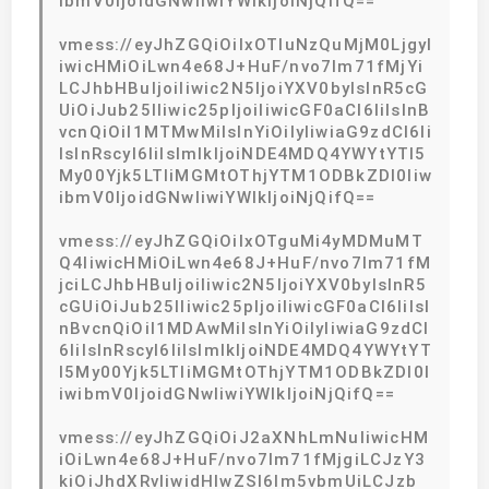
ibmV0IjoidGNwIiwiYWlkIjoiNjQifQ==
vmess://eyJhZGQiOiIxOTIuNzQuMjM0LjgyI
iwicHMiOiLwn4e68J+HuF/nvo7lm71fMjYi
LCJhbHBuIjoiIiwic2N5IjoiYXV0byIsInR5cG
UiOiJub25lIiwic25pIjoiIiwicGF0aCI6IiIsInB
vcnQiOiI1MTMwMiIsInYiOiIyIiwiaG9zdCI6Ii
IsInRscyI6IiIsImlkIjoiNDE4MDQ4YWYtYTI5
My00Yjk5LTliMGMtOThjYTM1ODBkZDI0Iiw
ibmV0IjoidGNwIiwiYWlkIjoiNjQifQ==
vmess://eyJhZGQiOiIxOTguMi4yMDMuMT
Q4IiwicHMiOiLwn4e68J+HuF/nvo7lm71fM
jciLCJhbHBuIjoiIiwic2N5IjoiYXV0byIsInR5
cGUiOiJub25lIiwic25pIjoiIiwicGF0aCI6IiIsI
nBvcnQiOiI1MDAwMiIsInYiOiIyIiwiaG9zdCI
6IiIsInRscyI6IiIsImlkIjoiNDE4MDQ4YWYtYT
I5My00Yjk5LTliMGMtOThjYTM1ODBkZDI0I
iwibmV0IjoidGNwIiwiYWlkIjoiNjQifQ==
vmess://eyJhZGQiOiJ2aXNhLmNuIiwicHM
iOiLwn4e68J+HuF/nvo7lm71fMjgiLCJzY3
kiOiJhdXRvIiwidHlwZSI6Im5vbmUiLCJzb