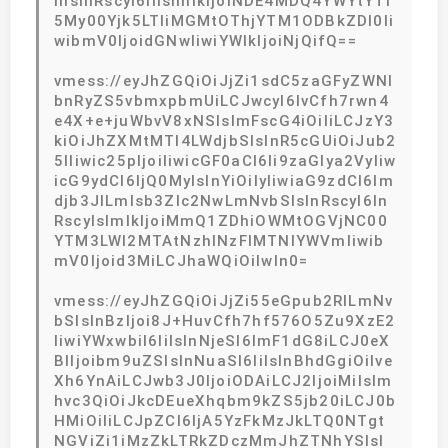
IiIsInRscyI6IiIsImlkIjoiNDE4MDQ4YWYtYTI
5My00Yjk5LTliMGMtOThjYTM1ODBkZDI0Ii
wibmV0IjoidGNwIiwiYWlkIjoiNjQifQ==
vmess://eyJhZGQiOiJjZi1sdC5zaGFyZWNl
bnRyZS5vbmxpbmUiLCJwcyI6IvCfh7rwn4
e4X+e+juWbvV8xNSIsImFscG4iOiIiLCJzY3
kiOiJhZXMtMTI4LWdjbSIsInR5cGUiOiJub2
5lIiwic25pIjoiIiwicGF0aCI6Ii9zaGlya2VyIiw
icG9ydCI6IjQ0MyIsInYiOiIyIiwiaG9zdCI6Im
djb3JlLmlsb3Zlc2NwLmNvbSIsInRscyI6In
RscyIsImlkIjoiMmQ1ZDhiOWMtOGVjNC00
YTM3LWI2MTAtNzhlNzFlMTNlYWVmIiwib
mV0Ijoid3MiLCJhaWQiOiIwIn0=
vmess://eyJhZGQiOiJjZi55eGpub2RlLmNv
bSIsInBzIjoi8J+HuvCfh7hf576O5Zu9XzE2
IiwiYWxwbiI6IiIsInNjeSI6ImF1dG8iLCJ0eX
BlIjoibm9uZSIsInNuaSI6IiIsInBhdGgiOiIve
Xh6YnAiLCJwb3J0IjoiODAiLCJ2IjoiMiIsIm
hvc3QiOiJkcDEueXhqbm9kZS5jb20iLCJ0b
HMiOiIiLCJpZCI6IjA5YzFkMzJkLTQ0NTgt
NGViZi1iMzZkLTRkZDczMmJhZTNhYSIsI