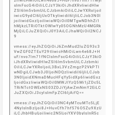
2IiwicHMiOiLwn4e68J+HuF/nvo7lm71fMyI
sImFscG4iOiIiLCJzY3kiOiJhdXRvIiwidHlw
ZSI6Im5vbmUiLCJzbmkiOiIiLCJwYXRoIjoiI
iwicG9ydCI6IjUxOTkyIiwidiI6IjIiLCJob3N0I
joiIiwidGxzIjoiIiwiaWQiOiI0MTgwNDhhZi1
hMjkzLTRiOTktOWIwYy05OGNhMzU4MGRk
MjQiLCJuZXQiOiJ0Y3AiLCJhaWQiOiI2NCJ
9
vmess://eyJhZGQiOiJ6ZmMud2luZG93c3
VwZGF0ZTEuY29tIiwicHMiOiLwn4e68J+H
uF/nvo7lm71fNCIsImFscG4iOiIiLCJzY3kiO
iJhdXRvIiwidHlwZSI6Im5vbmUiLCJzbmki
OiIiLCJwYXRoIjoiL3BxL3VzZmgzP2VkPTI
wNDgiLCJwb3J0IjoiNDQzIiwidiI6IjIiLCJob
3N0IjoidXNmaDMucHFqYy5idXp6IiwidGxz
IjoidGxzIiwiaWQiOiI0MWJlYzQ5Mi1jZDc5L
TRiNTctOWExNS03ZDJiYjAwZmNmY2EiLC
JuZXQiOiJ3cyIsImFpZCI6IjAifQ==
vmess://eyJhZGQiOiI3NC4yMTcuMTc5LjE
4NyIsInBzIjoi8J+HuvCfh7hf576O5Zu9XzU
iLCJhbHBuIjoiIiwic2N5IjoiYXV0byIsInR5c