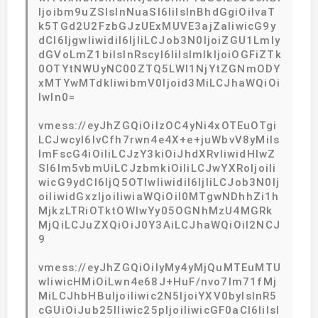
Ijoibm9uZSIsInNuaSI6IiIsInBhdGgiOiIvaT
k5TGd2U2FzbGJzUExMUVE3ajZaIiwicG9y
dCI6IjgwIiwidiI6IjIiLCJob3N0IjoiZGU1Lmly
dGVoLmZ1biIsInRscyI6IiIsImlkIjoiOGFiZTk
0OTYtNWUyNC00ZTQ5LWI1NjYtZGNmODY
xMTYwMTdkIiwibmV0Ijoid3MiLCJhaWQiOi
IwIn0=
vmess://eyJhZGQiOiIzOC4yNi4xOTEuOTgi
LCJwcyI6IvCfh7rwn4e4X+e+juWbvV8yMiIs
ImFscG4iOiIiLCJzY3kiOiJhdXRvIiwidHlwZ
SI6Im5vbmUiLCJzbmkiOiIiLCJwYXRoIjoiIi
wicG9ydCI6IjQ5OTIwIiwidiI6IjIiLCJob3N0Ij
oiIiwidGxzIjoiIiwiaWQiOiI0MTgwNDhhZi1h
MjkzLTRiOTktOWIwYy05OGNhMzU4MGRk
MjQiLCJuZXQiOiJ0Y3AiLCJhaWQiOiI2NCJ
9
vmess://eyJhZGQiOiIyMy4yMjQuMTEuMTU
wIiwicHMiOiLwn4e68J+HuF/nvo7lm71fMj
MiLCJhbHBuIjoiIiwic2N5IjoiYXV0byIsInR5
cGUiOiJub25lIiwic25pIjoiIiwicGF0aCI6IiIsI