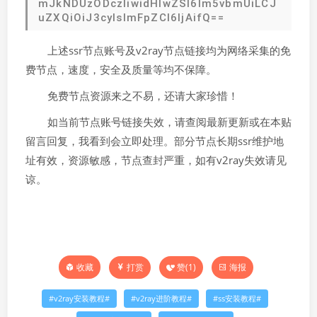
mJkNDUzODczIiwidHlwZSI6Im5vbmUiLCJ
uZXQiOiJ3cyIsImFpZCI6IjAifQ==
上述ssr节点账号及v2ray节点链接均为网络采集的免
费节点，速度，安全及质量等均不保障。
免费节点资源来之不易，还请大家珍惜！
如当前节点账号链接失效，请查阅最新更新或在本贴
留言回复，我看到会立即处理。部分节点长期ssr维护地
址有效，资源敏感，节点查封严重，如有v2ray失效请见
谅。
打赏
赞(
1
)
海报
收藏
v2ray安装教程
v2ray进阶教程
ss安装教程