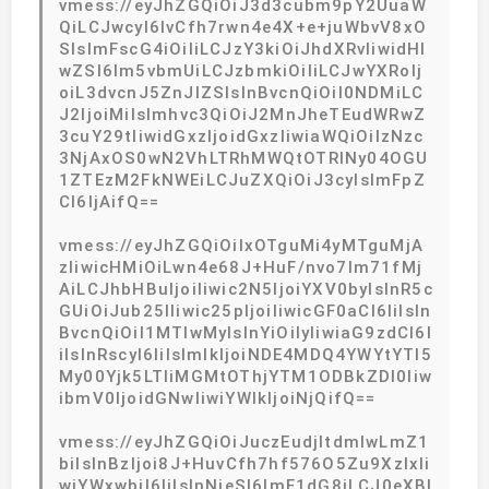
vmess://eyJhZGQiOiJ3d3cubm9pY2UuaW
QiLCJwcyI6IvCfh7rwn4e4X+e+juWbvV8xO
SIsImFscG4iOiIiLCJzY3kiOiJhdXRvIiwidHl
wZSI6Im5vbmUiLCJzbmkiOiIiLCJwYXRoIj
oiL3dvcnJ5ZnJlZSIsInBvcnQiOiI0NDMiLC
J2IjoiMiIsImhvc3QiOiJ2MnJheTEudWRwZ
3cuY29tIiwidGxzIjoidGxzIiwiaWQiOiIzNzc
3NjAxOS0wN2VhLTRhMWQtOTRlNy04OGU
1ZTEzM2FkNWEiLCJuZXQiOiJ3cyIsImFpZ
CI6IjAifQ==
vmess://eyJhZGQiOiIxOTguMi4yMTguMjA
zIiwicHMiOiLwn4e68J+HuF/nvo7lm71fMj
AiLCJhbHBuIjoiIiwic2N5IjoiYXV0byIsInR5c
GUiOiJub25lIiwic25pIjoiIiwicGF0aCI6IiIsIn
BvcnQiOiI1MTIwMyIsInYiOiIyIiwiaG9zdCI6I
iIsInRscyI6IiIsImlkIjoiNDE4MDQ4YWYtYTI5
My00Yjk5LTliMGMtOThjYTM1ODBkZDI0Iiw
ibmV0IjoidGNwIiwiYWlkIjoiNjQifQ==
vmess://eyJhZGQiOiJuczEudjItdmlwLmZ1
biIsInBzIjoi8J+HuvCfh7hf576O5Zu9XzIxIi
wiYWxwbiI6IiIsInNjeSI6ImF1dG8iLCJ0eXBl