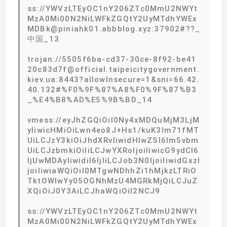
ss://YWVzLTEyOC1nY206ZTc0MmU2NWYt
MzA0Mi00N2NiLWFkZGQtY2UyMTdhYWEx
MDBk@piniahk01.abbblog.xyz:37902#??_
中国_13
trojan://5505f6ba-cd37-30ce-8f92-be41
20c83d7f@official.taipeicitygovernment.
kiev.ua:8443?allowInsecure=1&sni=66.42.
40.132#%F0%9F%87%A8%F0%9F%87%B3
_%E4%B8%AD%E5%9B%BD_14
vmess://eyJhZGQiOiI0Ny4xMDQuMjM3LjM
yIiwicHMiOiLwn4eo8J+Hs1/kuK3lm71fMT
UiLCJzY3kiOiJhdXRvIiwidHlwZSI6Im5vbm
UiLCJzbmkiOiIiLCJwYXRoIjoiIiwicG9ydCI6
IjUwMDAyIiwidiI6IjIiLCJob3N0IjoiIiwidGxzI
joiIiwiaWQiOiI0MTgwNDhhZi1hMjkzLTRiO
TktOWIwYy05OGNhMzU4MGRkMjQiLCJuZ
XQiOiJ0Y3AiLCJhaWQiOiI2NCJ9
ss://YWVzLTEyOC1nY206ZTc0MmU2NWYt
MzA0Mi00N2NiLWFkZGQtY2UyMTdhYWEx