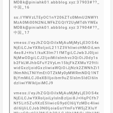
MDBk@piniahk01.abbblog.xyz:37903#??_
中国_16
ss://YWVzLTEyOC1nY206ZTc0MmU2NWYt
MzA0Mi00N2NiLWFkZGQtY2UyMTdhYWEx
MDBk@piniahk01.abbblog.xyz:37904#??_
中国_17
vmess://eyJhZGQiOiIxMjAuMjMyLjE3OS4x
NjEiLCJwYXRoIjoiL211Z3VhIiwicHMiOiLwn
4eo8J+Hs1/kuK3lm71fMTgiLCJwb3J0Ijoi
NjMwODgiLCJ2IjoiMiIsImhvc3QiOiJ0dy1s
b2FkLWJhbGFuY2VyLm15bjFkZXMuY29tIi
widGxzIjoidGxzIiwiaWQiOiJjNzk2ZWNhZi1
lNmNhLTNlYmEtOTZkMy0yMWRmNDQ1NT
BjYmMiLCJ0eXBlIjoibm9uZSIsIm5ldCI6In
dzIiwiYWlkIjoiMCJ9
vmess://eyJhZGQiOiIxMjAuMjMyLjE3OS4x
NjEiLCJwYXRoIjoiLyIsInBzIjoi8J+HqPCfh7
Nf5Lit5Zu9XzE5IiwicG9ydCI6IjYzMDc4Iiwi
diI6IjIiLCJob3N0IjoiaGstYmFsYW5jZXIuY