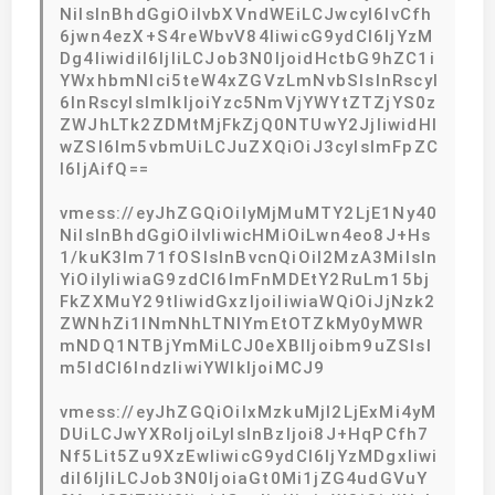
NiIsInBhdGgiOiIvbXVndWEiLCJwcyI6IvCfh
6jwn4ezX+S4reWbvV84IiwicG9ydCI6IjYzM
Dg4IiwidiI6IjIiLCJob3N0IjoidHctbG9hZC1i
YWxhbmNlci5teW4xZGVzLmNvbSIsInRscyI
6InRscyIsImlkIjoiYzc5NmVjYWYtZTZjYS0z
ZWJhLTk2ZDMtMjFkZjQ0NTUwY2JjIiwidHl
wZSI6Im5vbmUiLCJuZXQiOiJ3cyIsImFpZC
I6IjAifQ==
vmess://eyJhZGQiOiIyMjMuMTY2LjE1Ny40
NiIsInBhdGgiOiIvIiwicHMiOiLwn4eo8J+Hs
1/kuK3lm71fOSIsInBvcnQiOiI2MzA3MiIsIn
YiOiIyIiwiaG9zdCI6ImFnMDEtY2RuLm15bj
FkZXMuY29tIiwidGxzIjoiIiwiaWQiOiJjNzk2
ZWNhZi1lNmNhLTNlYmEtOTZkMy0yMWR
mNDQ1NTBjYmMiLCJ0eXBlIjoibm9uZSIsI
m5ldCI6IndzIiwiYWlkIjoiMCJ9
vmess://eyJhZGQiOiIxMzkuMjI2LjExMi4yM
DUiLCJwYXRoIjoiLyIsInBzIjoi8J+HqPCfh7
Nf5Lit5Zu9XzEwIiwicG9ydCI6IjYzMDgxIiwi
diI6IjIiLCJob3N0IjoiaGt0Mi1jZG4udGVuY