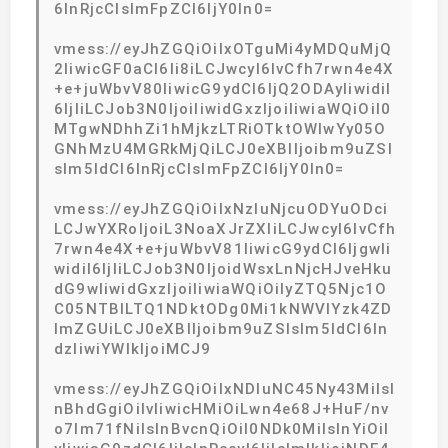
6InRjcCIsImFpZCI6IjY0In0=
vmess://eyJhZGQiOiIxOTguMi4yMDQuMjQ
2IiwicGF0aCI6Ii8iLCJwcyI6IvCfh7rwn4e4X
+e+juWbvV80IiwicG9ydCI6IjQ2ODAyIiwidiI
6IjIiLCJob3N0IjoiIiwidGxzIjoiIiwiaWQiOiI0
MTgwNDhhZi1hMjkzLTRiOTktOWIwYy05O
GNhMzU4MGRkMjQiLCJ0eXBlIjoibm9uZSI
sIm5ldCI6InRjcCIsImFpZCI6IjY0In0=
vmess://eyJhZGQiOiIxNzIuNjcuODYuODci
LCJwYXRoIjoiL3NoaXJrZXIiLCJwcyI6IvCfh
7rwn4e4X+e+juWbvV81IiwicG9ydCI6IjgwIi
widiI6IjIiLCJob3N0IjoidWsxLnNjcHJveHku
dG9wIiwidGxzIjoiIiwiaWQiOiIyZTQ5Njc1O
C05NTBlLTQ1NDktODg0Mi1kNWVlYzk4ZD
lmZGUiLCJ0eXBlIjoibm9uZSIsIm5ldCI6In
dzIiwiYWlkIjoiMCJ9
vmess://eyJhZGQiOiIxNDIuNC45Ny43MiIsI
nBhdGgiOiIvIiwicHMiOiLwn4e68J+HuF/nv
o7lm71fNiIsInBvcnQiOiI0NDk0MiIsInYiOiI