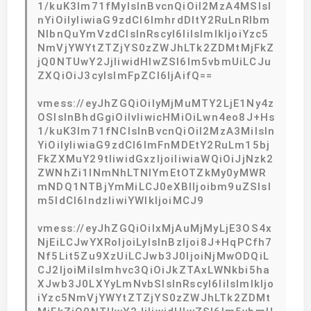
1/kuK3lm71fMyIsInBvcnQiOiI2MzA4MSIsI
nYiOiIyIiwiaG9zdCI6ImhrdDItY2RuLnRlbm
NlbnQuYmVzdCIsInRscyI6IiIsImlkIjoiYzc5
NmVjYWYtZTZjYS0zZWJhLTk2ZDMtMjFkZ
jQ0NTUwY2JjIiwidHlwZSI6Im5vbmUiLCJu
ZXQiOiJ3cyIsImFpZCI6IjAifQ==
vmess://eyJhZGQiOiIyMjMuMTY2LjE1Ny4z
OSIsInBhdGgiOiIvIiwicHMiOiLwn4eo8J+Hs
1/kuK3lm71fNCIsInBvcnQiOiI2MzA3MiIsIn
YiOiIyIiwiaG9zdCI6ImFnMDEtY2RuLm15bj
FkZXMuY29tIiwidGxzIjoiIiwiaWQiOiJjNzk2
ZWNhZi1lNmNhLTNlYmEtOTZkMy0yMWR
mNDQ1NTBjYmMiLCJ0eXBlIjoibm9uZSIsI
m5ldCI6IndzIiwiYWlkIjoiMCJ9
vmess://eyJhZGQiOiIxMjAuMjMyLjE3OS4x
NjEiLCJwYXRoIjoiLyIsInBzIjoi8J+HqPCfh7
Nf5Lit5Zu9XzUiLCJwb3J0IjoiNjMwODQiL
CJ2IjoiMiIsImhvc3QiOiJkZTAxLWNkbi5ha
XJwb3J0LXYyLmNvbSIsInRscyI6IiIsImlkIjo
iYzc5NmVjYWYtZTZjYS0zZWJhLTk2ZDMt