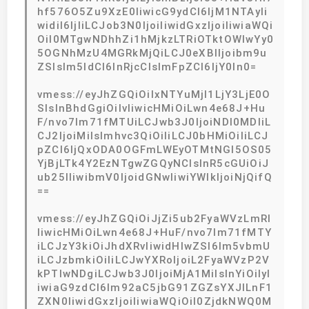
hf576O5Zu9XzE0IiwicG9ydCI6IjM1NTAyIi
widiI6IjIiLCJob3N0IjoiIiwidGxzIjoiIiwiaWQi
OiI0MTgwNDhhZi1hMjkzLTRiOTktOWIwYy0
5OGNhMzU4MGRkMjQiLCJ0eXBlIjoibm9u
ZSIsIm5ldCI6InRjcCIsImFpZCI6IjY0In0=
vmess://eyJhZGQiOiIxNTYuMjI1LjY3LjE0O
SIsInBhdGgiOiIvIiwicHMiOiLwn4e68J+Hu
F/nvo7lm71fMTUiLCJwb3J0IjoiNDI0MDIiL
CJ2IjoiMiIsImhvc3QiOiIiLCJ0bHMiOiIiLCJ
pZCI6IjQxODA0OGFmLWEyOTMtNGI5OS05
YjBjLTk4Y2EzNTgwZGQyNCIsInR5cGUiOiJ
ub25lIiwibmV0IjoidGNwIiwiYWlkIjoiNjQifQ
==
vmess://eyJhZGQiOiJjZi5ub2FyaWVzLmRl
IiwicHMiOiLwn4e68J+HuF/nvo7lm71fMTY
iLCJzY3kiOiJhdXRvIiwidHlwZSI6Im5vbmU
iLCJzbmkiOiIiLCJwYXRoIjoiL2FyaWVzP2V
kPTIwNDgiLCJwb3J0IjoiMjA1MiIsInYiOiIyI
iwiaG9zdCI6Im92aC5jbG91ZGZsYXJlLnF1
ZXN0IiwidGxzIjoiIiwiaWQiOiI0ZjdkNWQ0M