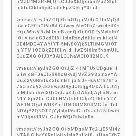
hMzU4MGRkMjQiLCJ0eXBlIjoibm9uZSIsI
m5ldCI6InRjcCIsImFpZCI6IjY0In0=
vmess://eyJhZGQiOiIxOTguMi4xOTIuMjQ4
IiwicGF0aCI6Ii8iLCJwcyI6IvCfh7rwn4e4X+
e+juWbvV8xMiIsInBvcnQiOiI0ODEyMyIsInY
iOiIyIiwiaG9zdCI6IiIsInRscyI6IiIsImlkIjoiN
DE4MDQ4YWYtYTI5My00Yjk5LTliMGMtOT
hjYTM1ODBkZDI0IiwidHlwZSI6Im5vbmUiL
CJuZXQiOiJ0Y3AiLCJhaWQiOiI2NCJ9
vmess://eyJhZGQiOiJjZi41MTUxODgueHl
6IiwicGF0aCI6Ii9hcGkvdjMvZG93bmxvYW
QuZ2V0RmlsZSIsInBzIjoi8J+HuvCfh7hf5
76O5Zu9XzEzIiwicG9ydCI6Ijg4ODAiLCJ2Ij
oiMiIsImhvc3QiOiJzc3JzdWIudjAyLnNzcn
N1Yi5jb20iLCJ0bHMiOiIiLCJpZCI6ImY2Y
WE0NDQwLWU3YmUtNDRlMS04MGUxLTdl
NDVjY2Q3OTZjYyIsInR5cGUiOiJub25lIiwib
mV0Ijoid3MiLCJhaWQiOiIwIn0=
vmess://eyJhZGQiOiIxMDguMTg2LjE5Mi4y
NTAiLCJwYXRoIjoiLyIsInBzIjoi8J+HuvCfh7