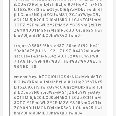
iLCJwYXRoIjoiLyIsInBzIjoi8J+HqPCfh7Nf5
Lit5Zu9XzI3IiwicG9ydCI6IjYzMDkyIiwidiI6I
jIiLCJob3N0IjoiZGUwMS1jZG4uYWlycG9y
dC12Mi5jb20iLCJ0bHMiOiIiLCJpZCI6ImM
3OTZlY2FmLWU2Y2EtM2ViYS05NmQzLTIx
ZGY0NDU1MGNiYyIsInR5cGUiOiJub25lIiwi
bmV0Ijoid3MiLCJhaWQiOiIwIn0=
trojan://5505f6ba-cd37-30ce-8f92-be41
20c83d7f@116.192.171.97:8443?allowIn
secure=1&sni=66.42.40.132#%F0%9F%8
7%A8%F0%9F%87%B3_%E4%B8%AD%E5%
9B%BD_28
vmess://eyJhZGQiOiI1OS4zNi4xMzkuMTQ
iLCJwYXRoIjoiLyIsInBzIjoi8J+HqPCfh7Nf5
Lit5Zu9XzI5IiwicG9ydCI6IjYzMDkxIiwidiI6I
jIiLCJob3N0IjoidWswMS1jZG4uYWlycG9y
dC12Mi5jb20iLCJ0bHMiOiIiLCJpZCI6ImM
3OTZlY2FmLWU2Y2EtM2ViYS05NmQzLTIx
ZGY0NDU1MGNiYyIsInR5cGUiOiJub25lIiwi
bmV0Ijoid3MiLCJhaWQiOiIwIn0=