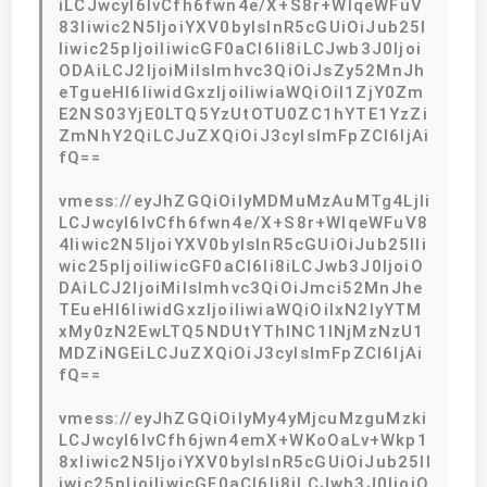
iLCJwcyI6IvCfh6fwn4e/X+S8r+WIqeWFuV
83Iiwic2N5IjoiYXV0byIsInR5cGUiOiJub25l
Iiwic25pIjoiIiwicGF0aCI6Ii8iLCJwb3J0Ijoi
ODAiLCJ2IjoiMiIsImhvc3QiOiJsZy52MnJh
eTgueHl6IiwidGxzIjoiIiwiaWQiOiI1ZjY0Zm
E2NS03YjE0LTQ5YzUtOTU0ZC1hYTE1YzZi
ZmNhY2QiLCJuZXQiOiJ3cyIsImFpZCI6IjAi
fQ==
vmess://eyJhZGQiOiIyMDMuMzAuMTg4LjIi
LCJwcyI6IvCfh6fwn4e/X+S8r+WIqeWFuV8
4Iiwic2N5IjoiYXV0byIsInR5cGUiOiJub25lIi
wic25pIjoiIiwicGF0aCI6Ii8iLCJwb3J0IjoiO
DAiLCJ2IjoiMiIsImhvc3QiOiJmci52MnJhe
TEueHl6IiwidGxzIjoiIiwiaWQiOiIxN2IyYTM
xMy0zN2EwLTQ5NDUtYThlNC1lNjMzNzU1
MDZiNGEiLCJuZXQiOiJ3cyIsImFpZCI6IjAi
fQ==
vmess://eyJhZGQiOiIyMy4yMjcuMzguMzki
LCJwcyI6IvCfh6jwn4emX+WKoOaLv+Wkp1
8xIiwic2N5IjoiYXV0byIsInR5cGUiOiJub25lI
iwic25pIjoiIiwicGF0aCI6Ii8iLCJwb3J0IjoiO