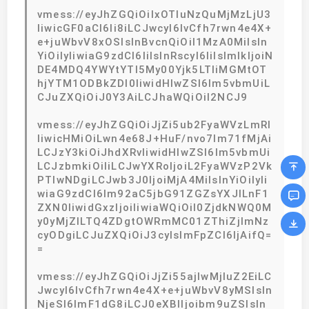
vmess://eyJhZGQiOiIxOTIuNzQuMjMzLjU3
IiwicGF0aCI6Ii8iLCJwcyI6IvCfh7rwn4e4X+
e+juWbvV8xOSIsInBvcnQiOiI1MzA0MiIsIn
YiOiIyIiwiaG9zdCI6IiIsInRscyI6IiIsImlkIjoiN
DE4MDQ4YWYtYTI5My00Yjk5LTliMGMtOT
hjYTM1ODBkZDI0IiwidHlwZSI6Im5vbmUiL
CJuZXQiOiJ0Y3AiLCJhaWQiOiI2NCJ9
vmess://eyJhZGQiOiJjZi5ub2FyaWVzLmRl
IiwicHMiOiLwn4e68J+HuF/nvo7lm71fMjAi
LCJzY3kiOiJhdXRvIiwidHlwZSI6Im5vbmUi
LCJzbmkiOiIiLCJwYXRoIjoiL2FyaWVzP2Vk
PTIwNDgiLCJwb3J0IjoiMjA4MiIsInYiOiIyIi
wiaG9zdCI6Im92aC5jbG91ZGZsYXJlLnF1
ZXN0IiwidGxzIjoiIiwiaWQiOiI0ZjdkNWQ0M
y0yMjZlLTQ4ZDgtOWRmMC01ZThiZjlmNz
cyODgiLCJuZXQiOiJ3cyIsImFpZCI6IjAifQ=
=
vmess://eyJhZGQiOiJjZi55ajIwMjIuZ2EiLC
JwcyI6IvCfh7rwn4e4X+e+juWbvV8yMSIsIn
NjeSI6ImF1dG8iLCJ0eXBlIjoibm9uZSIsIn