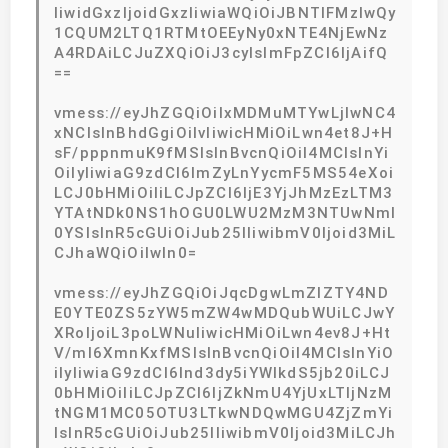
IiwidGxzIjoidGxzIiwiaWQiOiJBNTlFMzIwQy
1CQUM2LTQ1RTMtOEEyNy0xNTE4NjEwNz
A4RDAiLCJuZXQiOiJ3cyIsImFpZCI6IjAifQ
==
vmess://eyJhZGQiOiIxMDMuMTYwLjIwNC4
xNCIsInBhdGgiOiIvIiwicHMiOiLwn4et8J+H
sF/pppnmuK9fMSIsInBvcnQiOiI4MCIsInYi
OiIyIiwiaG9zdCI6ImZyLnYycmF5MS54eXoi
LCJ0bHMiOiIiLCJpZCI6IjE3YjJhMzEzLTM3
YTAtNDk0NS1hOGU0LWU2MzM3NTUwNmI
0YSIsInR5cGUiOiJub25lIiwibmV0Ijoid3MiL
CJhaWQiOiIwIn0=
vmess://eyJhZGQiOiJqcDgwLmZlZTY4ND
E0YTE0ZS5zYW5mZW4wMDQubWUiLCJwY
XRoIjoiL3poLWNuIiwicHMiOiLwn4ev8J+Ht
V/ml6XmnKxfMSIsInBvcnQiOiI4MCIsInYiO
iIyIiwiaG9zdCI6Ind3dy5iYWlkdS5jb20iLCJ
0bHMiOiIiLCJpZCI6IjZkNmU4YjUxLTljNzM
tNGM1MC05OTU3LTkwNDQwMGU4ZjZmYi
IsInR5cGUiOiJub25lIiwibmV0Ijoid3MiLCJh