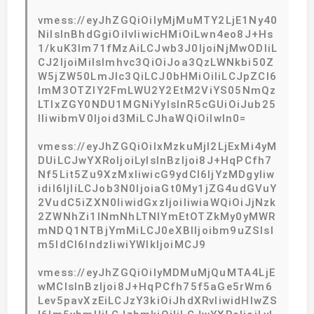
vmess://eyJhZGQiOiIyMjMuMTY2LjE1Ny40
NiIsInBhdGgiOiIvIiwicHMiOiLwn4eo8J+Hs
1/kuK3lm71fMzAiLCJwb3J0IjoiNjMwODIiL
CJ2IjoiMiIsImhvc3QiOiJoa3QzLWNkbi50Z
W5jZW50LmJlc3QiLCJ0bHMiOiIiLCJpZCI6
ImM3OTZlY2FmLWU2Y2EtM2ViYS05NmQz
LTIxZGY0NDU1MGNiYyIsInR5cGUiOiJub25
lIiwibmV0Ijoid3MiLCJhaWQiOiIwIn0=
vmess://eyJhZGQiOiIxMzkuMjI2LjExMi4yM
DUiLCJwYXRoIjoiLyIsInBzIjoi8J+HqPCfh7
Nf5Lit5Zu9XzMxIiwicG9ydCI6IjYzMDgyIiw
idiI6IjIiLCJob3N0IjoiaGt0My1jZG4udGVuY
2VudC5iZXN0IiwidGxzIjoiIiwiaWQiOiJjNzk
2ZWNhZi1lNmNhLTNlYmEtOTZkMy0yMWR
mNDQ1NTBjYmMiLCJ0eXBlIjoibm9uZSIsI
m5ldCI6IndzIiwiYWlkIjoiMCJ9
vmess://eyJhZGQiOiIyMDMuMjQuMTA4LjE
wMCIsInBzIjoi8J+HqPCfh75f5aGe5rWm6
Lev5pavXzEiLCJzY3kiOiJhdXRvIiwidHlwZS