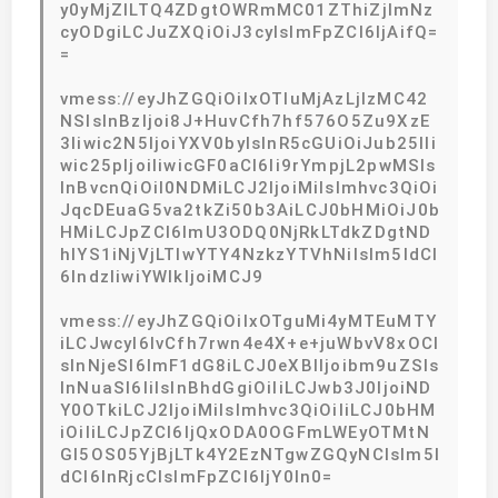
y0yMjZlLTQ4ZDgtOWRmMC01ZThiZjlmNz
cyODgiLCJuZXQiOiJ3cyIsImFpZCI6IjAifQ=
=
vmess://eyJhZGQiOiIxOTIuMjAzLjIzMC42
NSIsInBzIjoi8J+HuvCfh7hf576O5Zu9XzE
3Iiwic2N5IjoiYXV0byIsInR5cGUiOiJub25lIi
wic25pIjoiIiwicGF0aCI6Ii9rYmpjL2pwMSIs
InBvcnQiOiI0NDMiLCJ2IjoiMiIsImhvc3QiOi
JqcDEuaG5va2tkZi50b3AiLCJ0bHMiOiJ0b
HMiLCJpZCI6ImU3ODQ0NjRkLTdkZDgtND
hlYS1iNjVjLTIwYTY4NzkzYTVhNiIsIm5ldCI
6IndzIiwiYWlkIjoiMCJ9
vmess://eyJhZGQiOiIxOTguMi4yMTEuMTY
iLCJwcyI6IvCfh7rwn4e4X+e+juWbvV8xOCI
sInNjeSI6ImF1dG8iLCJ0eXBlIjoibm9uZSIs
InNuaSI6IiIsInBhdGgiOiIiLCJwb3J0IjoiND
Y0OTkiLCJ2IjoiMiIsImhvc3QiOiIiLCJ0bHM
iOiIiLCJpZCI6IjQxODA0OGFmLWEyOTMtN
GI5OS05YjBjLTk4Y2EzNTgwZGQyNCIsIm5l
dCI6InRjcCIsImFpZCI6IjY0In0=