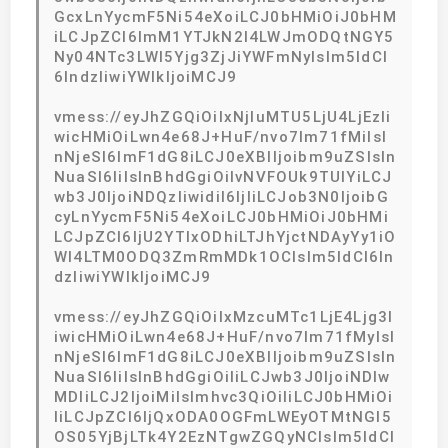
GcxLnYycmF5Ni54eXoiLCJ0bHMiOiJ0bHM
iLCJpZCI6ImM1YTJkN2I4LWJmODQtNGY5
Ny04NTc3LWI5Yjg3ZjJiYWFmNyIsIm5ldCI
6IndzIiwiYWlkIjoiMCJ9
vmess://eyJhZGQiOiIxNjIuMTU5LjU4LjEzIi
wicHMiOiLwn4e68J+HuF/nvo7lm71fMiIsI
nNjeSI6ImF1dG8iLCJ0eXBlIjoibm9uZSIsIn
NuaSI6IiIsInBhdGgiOiIvNVFOUk9TUlYiLCJ
wb3J0IjoiNDQzIiwidiI6IjIiLCJob3N0IjoibG
cyLnYycmF5Ni54eXoiLCJ0bHMiOiJ0bHMi
LCJpZCI6IjU2YTIxODhiLTJhYjctNDAyYy1iO
WI4LTM0ODQ3ZmRmMDk1OCIsIm5ldCI6In
dzIiwiYWlkIjoiMCJ9
vmess://eyJhZGQiOiIxMzcuMTc1LjE4Ljg3I
iwicHMiOiLwn4e68J+HuF/nvo7lm71fMyIsI
nNjeSI6ImF1dG8iLCJ0eXBlIjoibm9uZSIsIn
NuaSI6IiIsInBhdGgiOiIiLCJwb3J0IjoiNDIw
MDIiLCJ2IjoiMiIsImhvc3QiOiIiLCJ0bHMiOi
IiLCJpZCI6IjQxODA0OGFmLWEyOTMtNGI5
OS05YjBjLTk4Y2EzNTgwZGQyNCIsIm5ldCI