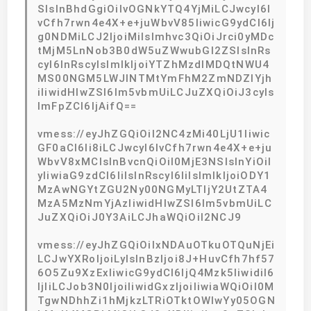
SIsInBhdGgiOiIvOGNkYTQ4YjMiLCJwcyI6I
vCfh7rwn4e4X+e+juWbvV85IiwicG9ydCI6Ij
g0NDMiLCJ2IjoiMiIsImhvc3QiOiJrci0yMDc
tMjM5LnNob3B0dW5uZWwubGl2ZSIsInRs
cyI6InRscyIsImlkIjoiYTZhMzdlMDQtNWU4
MS00NGM5LWJlNTMtYmFhM2ZmNDZlYjh
iIiwidHlwZSI6Im5vbmUiLCJuZXQiOiJ3cyIs
ImFpZCI6IjAifQ==
vmess://eyJhZGQiOiI2NC4zMi40LjU1Iiwic
GF0aCI6Ii8iLCJwcyI6IvCfh7rwn4e4X+e+ju
WbvV8xMCIsInBvcnQiOiI0MjE3NSIsInYiOiI
yIiwiaG9zdCI6IiIsInRscyI6IiIsImlkIjoiODY1
MzAwNGYtZGU2Ny00NGMyLTljY2UtZTA4
MzA5MzNmYjAzIiwidHlwZSI6Im5vbmUiLC
JuZXQiOiJ0Y3AiLCJhaWQiOiI2NCJ9
vmess://eyJhZGQiOiIxNDAuOTkuOTQuNjEi
LCJwYXRoIjoiLyIsInBzIjoi8J+HuvCfh7hf57
6O5Zu9XzExIiwicG9ydCI6IjQ4Mzk5IiwidiI6
IjIiLCJob3N0IjoiIiwidGxzIjoiIiwiaWQiOiI0M
TgwNDhhZi1hMjkzLTRiOTktOWIwYy05OGN