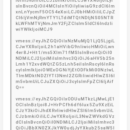
I6Im5vbmUiLCJzbmkiOiIiLCJwYXRoIjoiLyI
sInBvcnQiOiI4MCIsInYiOiIyIiwiaG9zdCI6Im
xnLnYycmF5OC54eXoiLCJ0bHMiOiIiLCJpZ
CI6IjVmNjRmYTY1LTdiMTQtNDljNS05NTR
kLWFhMTVjNmJmY2FjZCIsIm5ldCI6IndzIi
wiYWlkIjoiMCJ9
vmess://eyJhZGQiOiIxNzMuMjQ1LjQ5LjgiL
CJwYXRoIjoiL2h1aHVibG9nIiwicHMiOiLwn
4er8J+Ht1/ms5Xlm71fMSIsInBvcnQiOiI0
NDMiLCJ2IjoiMiIsImhvc3QiOiJ6aHV5b25n
Lmh1Y2xvdWQtZG5zLnh5eiIsInRscyI6InRs
cyIsImlkIjoiOWExOGNiYjEtODFkMi00NzIwL
TlmMDktNDZlYTI3NmI2ZGRiIiwidHlwZSI6I
m5vbmUiLCJuZXQiOiJ3cyIsImFpZCI6IjAif
Q==
vmess://eyJhZGQiOiIxODUuMTkzLjMwLjE1
OCIsInBzIjoi8J+HrPCfh6df6Iux5Zu9XzEiL
CJzY3kiOiJhdXRvIiwidHlwZSI6Im5vbmUiL
CJzbmkiOiIiLCJwYXRoIjoiL3NwZWVkdGVz
dCIsInBvcnQiOiI0NDMiLCJ2IjoiMiIsImhvc3
QiOiJBbXN0ZXJkYW0udjJyYXkub25saW5l