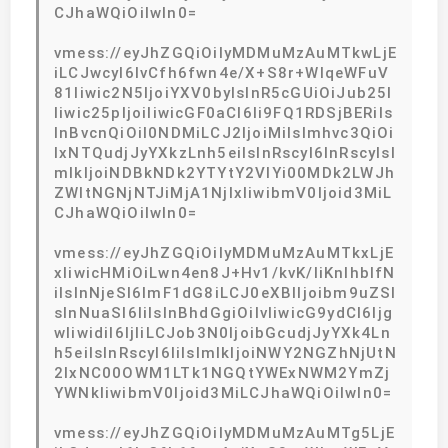
CJhaWQiOiIwIn0=
vmess://eyJhZGQiOiIyMDMuMzAuMTkwLjE
iLCJwcyI6IvCfh6fwn4e/X+S8r+WIqeWFuV
81Iiwic2N5IjoiYXV0byIsInR5cGUiOiJub25l
Iiwic25pIjoiIiwicGF0aCI6Ii9FQ1RDSjBERiIs
InBvcnQiOiI0NDMiLCJ2IjoiMiIsImhvc3QiOi
IxNTQudjJyYXkzLnh5eiIsInRscyI6InRscyIsI
mlkIjoiNDBkNDk2YTYtY2VlYi00MDk2LWJh
ZWItNGNjNTJiMjA1NjIxIiwibmV0Ijoid3MiL
CJhaWQiOiIwIn0=
vmess://eyJhZGQiOiIyMDMuMzAuMTkxLjE
xIiwicHMiOiLwn4en8J+Hv1/kvK/liKnlhblfN
iIsInNjeSI6ImF1dG8iLCJ0eXBlIjoibm9uZSI
sInNuaSI6IiIsInBhdGgiOiIvIiwicG9ydCI6Ijg
wIiwidiI6IjIiLCJob3N0IjoibGcudjJyYXk4Ln
h5eiIsInRscyI6IiIsImlkIjoiNWY2NGZhNjUtN
2IxNC00OWM1LTk1NGQtYWExNWM2YmZj
YWNkIiwibmV0Ijoid3MiLCJhaWQiOiIwIn0=
vmess://eyJhZGQiOiIyMDMuMzAuMTg5LjE