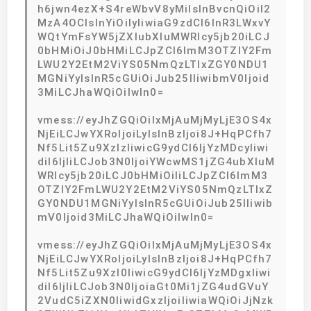
h6jwn4ezX+S4reWbvV8yMiIsInBvcnQiOiI2
MzA4OCIsInYiOiIyIiwiaG9zdCI6InR3LWxvY
WQtYmFsYW5jZXIubXluMWRlcy5jb20iLCJ
0bHMiOiJ0bHMiLCJpZCI6ImM3OTZlY2Fm
LWU2Y2EtM2ViYS05NmQzLTIxZGY0NDU1
MGNiYyIsInR5cGUiOiJub25lIiwibmV0Ijoid
3MiLCJhaWQiOiIwIn0=
vmess://eyJhZGQiOiIxMjAuMjMyLjE3OS4x
NjEiLCJwYXRoIjoiLyIsInBzIjoi8J+HqPCfh7
Nf5Lit5Zu9XzIzIiwicG9ydCI6IjYzMDcyIiwi
diI6IjIiLCJob3N0IjoiYWcwMS1jZG4ubXluM
WRlcy5jb20iLCJ0bHMiOiIiLCJpZCI6ImM3
OTZlY2FmLWU2Y2EtM2ViYS05NmQzLTIxZ
GY0NDU1MGNiYyIsInR5cGUiOiJub25lIiwib
mV0Ijoid3MiLCJhaWQiOiIwIn0=
vmess://eyJhZGQiOiIxMjAuMjMyLjE3OS4x
NjEiLCJwYXRoIjoiLyIsInBzIjoi8J+HqPCfh7
Nf5Lit5Zu9XzI0IiwicG9ydCI6IjYzMDgxIiwi
diI6IjIiLCJob3N0IjoiaGt0Mi1jZG4udGVuY
2VudC5iZXN0IiwidGxzIjoiIiwiaWQiOiJjNzk