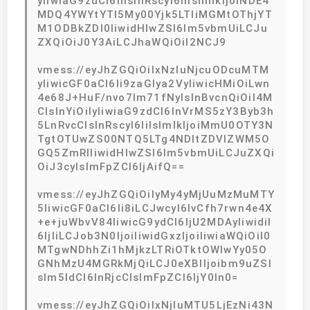
yIiwiaG9zdCI6IiIsInRscyI6IiIsImlkIjoiNDE4
MDQ4YWYtYTI5My00Yjk5LTliMGMtOThjYT
M1ODBkZDI0IiwidHlwZSI6Im5vbmUiLCJu
ZXQiOiJ0Y3AiLCJhaWQiOiI2NCJ9
vmess://eyJhZGQiOiIxNzIuNjcuODcuMTM
yIiwicGF0aCI6Ii9zaGlya2VyIiwicHMiOiLwn
4e68J+HuF/nvo7lm71fNyIsInBvcnQiOiI4M
CIsInYiOiIyIiwiaG9zdCI6InVrMS5zY3Byb3h
5LnRvcCIsInRscyI6IiIsImlkIjoiMmU0OTY3N
TgtOTUwZS00NTQ5LTg4NDItZDVlZWM5O
GQ5ZmRlIiwidHlwZSI6Im5vbmUiLCJuZXQi
OiJ3cyIsImFpZCI6IjAifQ==
vmess://eyJhZGQiOiIyMy4yMjUuMzMuMTY
5IiwicGF0aCI6Ii8iLCJwcyI6IvCfh7rwn4e4X
+e+juWbvV84IiwicG9ydCI6IjU2MDAyIiwidiI
6IjIiLCJob3N0IjoiIiwidGxzIjoiIiwiaWQiOiI0
MTgwNDhhZi1hMjkzLTRiOTktOWIwYy05O
GNhMzU4MGRkMjQiLCJ0eXBlIjoibm9uZSI
sIm5ldCI6InRjcCIsImFpZCI6IjY0In0=
vmess://eyJhZGQiOiIxNjIuMTU5LjEzNi43N