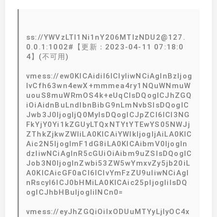
ss://YWVzLTI1Ni1nY206MTIzNDU2@127.
0.0.1:1002#【更新：2023-04-11 07:18:0
4】(不可用)
vmess://ew0KICAidiI6ICIyIiwNCiAgInBzIjog
IvCfh63wn4ewX+mmmea4ry1NQuWNmuW
uouS8muWRmOS4k+eUqCIsDQogICJhZGQ
iOiAidnBuLndlbnBibG9nLmNvbSIsDQogIC
Jwb3J0IjogIjQ0MyIsDQogICJpZCI6ICI3NG
FkYjY0Yi1kZGUyLTQxNTYtYTEwYS05NWJj
ZThkZjkwZWIiLA0KICAiYWlkIjogIjAiLA0KIC
Aic2N5IjogImF1dG8iLA0KICAibmV0IjogIn
dzIiwNCiAgInR5cGUiOiAibm9uZSIsDQogIC
Job3N0IjogInZwbi53ZW5wYmxvZy5jb20iL
A0KICAicGF0aCI6ICIvYmFzZU9uIiwNCiAgI
nRscyI6ICJ0bHMiLA0KICAic25pIjogIiIsDQ
ogICJhbHBuIjogIiINCn0=
vmess://eyJhZGQiOiIxODUuMTYyLjIyOC4x