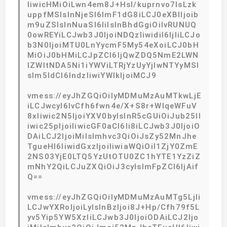
IiwicHMiOiLwn4em8J+Hsl/kuprnvo7lsLzk
uppfMSIsInNjeSI6ImF1dG8iLCJ0eXBlIjoib
m9uZSIsInNuaSI6IiIsInBhdGgiOiIvRUNUQ
0owREYiLCJwb3J0IjoiNDQzIiwidiI6IjIiLCJo
b3N0IjoiMTU0LnYycmF5My54eXoiLCJ0bH
MiOiJ0bHMiLCJpZCI6IjQwZDQ5NmE2LWN
lZWItNDA5Ni1iYWViLTRjYzUyYjIwNTYyMSI
sIm5ldCI6IndzIiwiYWlkIjoiMCJ9
vmess://eyJhZGQiOiIyMDMuMzAuMTkwLjE
iLCJwcyI6IvCfh6fwn4e/X+S8r+WIqeWFuV
8xIiwic2N5IjoiYXV0byIsInR5cGUiOiJub25lI
iwic25pIjoiIiwicGF0aCI6Ii8iLCJwb3J0IjoiO
DAiLCJ2IjoiMiIsImhvc3QiOiJsZy52MnJhe
TgueHl6IiwidGxzIjoiIiwiaWQiOiI1ZjY0ZmE
2NS03YjE0LTQ5YzUtOTU0ZC1hYTE1YzZiZ
mNhY2QiLCJuZXQiOiJ3cyIsImFpZCI6IjAif
Q==
vmess://eyJhZGQiOiIyMDMuMzAuMTg5LjIi
LCJwYXRoIjoiLyIsInBzIjoi8J+Hp/Cfh79f5L
yv5Yip5YW5XzIiLCJwb3J0IjoiODAiLCJ2Ijo