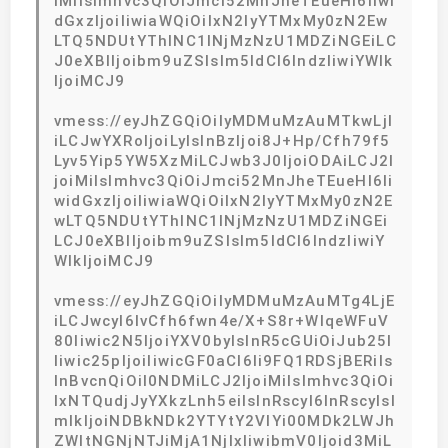
iMiIsImhvc3QiOiJmci52MnJheTEueHl6Iiwi
dGxzIjoiIiwiaWQiOiIxN2IyYTMxMy0zN2Ew
LTQ5NDUtYThlNC1lNjMzNzU1MDZiNGEiLC
J0eXBlIjoibm9uZSIsIm5ldCI6IndzIiwiYWlk
IjoiMCJ9
vmess://eyJhZGQiOiIyMDMuMzAuMTkwLjI
iLCJwYXRoIjoiLyIsInBzIjoi8J+Hp/Cfh79f5
Lyv5Yip5YW5XzMiLCJwb3J0IjoiODAiLCJ2I
joiMiIsImhvc3QiOiJmci52MnJheTEueHl6Ii
widGxzIjoiIiwiaWQiOiIxN2IyYTMxMy0zN2E
wLTQ5NDUtYThlNC1lNjMzNzU1MDZiNGEi
LCJ0eXBlIjoibm9uZSIsIm5ldCI6IndzIiwiY
WlkIjoiMCJ9
vmess://eyJhZGQiOiIyMDMuMzAuMTg4LjE
iLCJwcyI6IvCfh6fwn4e/X+S8r+WIqeWFuV
80Iiwic2N5IjoiYXV0byIsInR5cGUiOiJub25l
Iiwic25pIjoiIiwicGF0aCI6Ii9FQ1RDSjBERiIs
InBvcnQiOiI0NDMiLCJ2IjoiMiIsImhvc3QiOi
IxNTQudjJyYXkzLnh5eiIsInRscyI6InRscyIsI
mlkIjoiNDBkNDk2YTYtY2VlYi00MDk2LWJh
ZWItNGNjNTJiMjA1NjIxIiwibmV0Ijoid3MiL