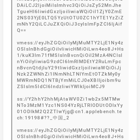
DAiLCJ2IjoiMiIsImhvc3QiOiJsZy52MnJhe
TgueHl6IiwidGxzIjoiIiwiaWQiOiI1ZjY0ZmE
2NS03YjE0LTQ5YzUtOTU0ZC1hYTE1YzZiZ
mNhY2QiLCJuZXQiOiJ3cyIsImFpZCI6IjAif
Q==
vmess://eyJhZGQiOiIyMjMuMTY2LjE1Ny4z
OSIsInBhdGgiOiIvIiwicHMiOiLwn4eo8J+Hs
1/kuK3lm71fMSIsInBvcnQiOiI2MzA4NCIsI
nYiOiIyIiwiaG9zdCI6ImRlMDEtY2RuLmFpc
nBvcnQtdjIuY29tIiwidGxzIjoiIiwiaWQiOiJj
Nzk2ZWNhZi1lNmNhLTNlYmEtOTZkMy0y
MWRmNDQ1NTBjYmMiLCJ0eXBlIjoibm9u
ZSIsIm5ldCI6IndzIiwiYWlkIjoiMCJ9
ss://Y2hhY2hhMjAtaWV0Zi1wb2x5MTMw
NTo3MzM1Yzc1NS04YzRjLTRlODUtODIxYy
01ODlkM2Q2ZTIwYjg@cn1.applebench.te
ch:19198#??_中国_2
vmess://eyJhZGQiOiIyMjMuMTY2LjE1Ny4z
OSIsInBhdGgiOiIvIiwicHMiOiLwn4eo8J+Hs