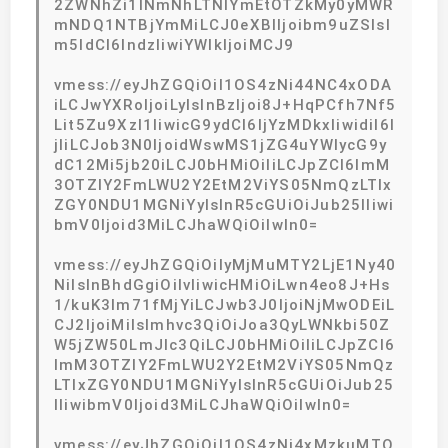
2ZWNhZi1lNmNhLTNlYmEtOTZkMy0yMWR
mNDQ1NTBjYmMiLCJ0eXBlIjoibm9uZSIsI
m5ldCI6IndzIiwiYWlkIjoiMCJ9
vmess://eyJhZGQiOiI1OS4zNi44NC4xODA
iLCJwYXRoIjoiLyIsInBzIjoi8J+HqPCfh7Nf5
Lit5Zu9XzI1IiwicG9ydCI6IjYzMDkxIiwidiI6I
jIiLCJob3N0IjoidWswMS1jZG4uYWlycG9y
dC12Mi5jb20iLCJ0bHMiOiIiLCJpZCI6ImM
3OTZlY2FmLWU2Y2EtM2ViYS05NmQzLTIx
ZGY0NDU1MGNiYyIsInR5cGUiOiJub25lIiwi
bmV0Ijoid3MiLCJhaWQiOiIwIn0=
vmess://eyJhZGQiOiIyMjMuMTY2LjE1Ny40
NiIsInBhdGgiOiIvIiwicHMiOiLwn4eo8J+Hs
1/kuK3lm71fMjYiLCJwb3J0IjoiNjMwODEiL
CJ2IjoiMiIsImhvc3QiOiJoa3QyLWNkbi50Z
W5jZW50LmJlc3QiLCJ0bHMiOiIiLCJpZCI6
ImM3OTZlY2FmLWU2Y2EtM2ViYS05NmQz
LTIxZGY0NDU1MGNiYyIsInR5cGUiOiJub25
lIiwibmV0Ijoid3MiLCJhaWQiOiIwIn0=
vmess://eyJhZGQiOiI1OS4zNi4xMzkuMTQ