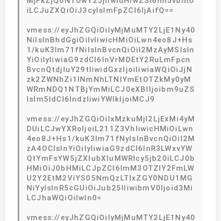
MjFkZjQ0NTUwY2JjIiwidHlwZSI6Im5vbmU
iLCJuZXQiOiJ3cyIsImFpZCI6IjAifQ==
vmess://eyJhZGQiOiIyMjMuMTY2LjE1Ny40
NiIsInBhdGgiOiIvIiwicHMiOiLwn4eo8J+Hs
1/kuK3lm71fNiIsInBvcnQiOiI2MzAyMSIsIn
YiOiIyIiwiaG9zdCI6InVrMDEtY2RuLmFpcn
BvcnQtdjIuY29tIiwidGxzIjoiIiwiaWQiOiJjN
zk2ZWNhZi1lNmNhLTNlYmEtOTZkMy0yM
WRmNDQ1NTBjYmMiLCJ0eXBlIjoibm9uZS
IsIm5ldCI6IndzIiwiYWlkIjoiMCJ9
vmess://eyJhZGQiOiIxMzkuMjI2LjExMi4yM
DUiLCJwYXRoIjoiL211Z3VhIiwicHMiOiLwn
4eo8J+Hs1/kuK3lm71fNyIsInBvcnQiOiI2M
zA4OCIsInYiOiIyIiwiaG9zdCI6InR3LWxvYW
QtYmFsYW5jZXIubXluMWRlcy5jb20iLCJ0b
HMiOiJ0bHMiLCJpZCI6ImM3OTZlY2FmLW
U2Y2EtM2ViYS05NmQzLTIxZGY0NDU1MG
NiYyIsInR5cGUiOiJub25lIiwibmV0Ijoid3Mi
LCJhaWQiOiIwIn0=
vmess://eyJhZGQiOiIyMjMuMTY2LjE1Ny40