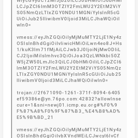
WlycG9ydC12Mi5jb20iLCJ0bHMiOiJ0bHMi
LCJpZCI6ImM3OTZlY2FmLWU2Y2EtM2ViY
S05NmQzLTIxZGY0NDU1MGNiYyIsInR5cG
UiOiJub25lIiwibmV0Ijoid3MiLCJhaWQiOiI
wIn0=
vmess://eyJhZGQiOiIyMjMuMTY2LjE1Ny4z
OSIsInBhdGgiOiIvIiwicHMiOiLwn4eo8J+Hs
1/kuK3lm71fMjAiLCJwb3J0IjoiNjMwODIiL
CJ2IjoiMiIsImhvc3QiOiJoa3QzLWNkbi50Z
W5jZW50LmJlc3QiLCJ0bHMiOiIiLCJpZCI6
ImM3OTZlY2FmLWU2Y2EtM2ViYS05NmQz
LTIxZGY0NDU1MGNiYyIsInR5cGUiOiJub25
lIiwibmV0Ijoid3MiLCJhaWQiOiIwIn0=
trojan://2f671090-1261-371f-8094-6405
ef59386e@yn.76po.com:42832?allowInse
cure=1&sni=newj01.icmp.eu.org#%F0%9
F%87%A8%F0%9F%87%B3_%E4%B8%AD%
E5%9B%BD_21
vmess://eyJhZGQiOiIyMjMuMTY2LjE1Ny4z
OSIsInBhdGgiOiIvbXVndWEiLCJwcyI6IvCf