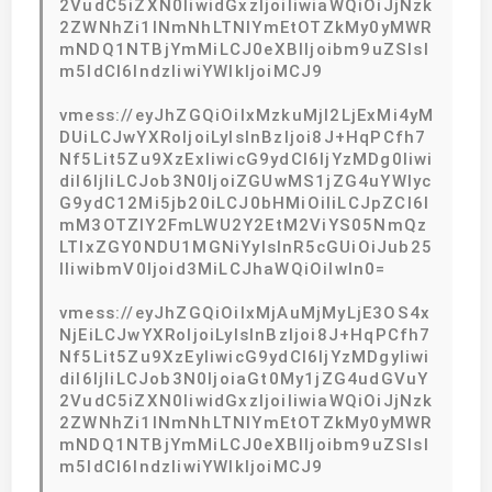
2VudC5iZXN0IiwidGxzIjoiIiwiaWQiOiJjNzk
2ZWNhZi1lNmNhLTNlYmEtOTZkMy0yMWR
mNDQ1NTBjYmMiLCJ0eXBlIjoibm9uZSIsI
m5ldCI6IndzIiwiYWlkIjoiMCJ9
vmess://eyJhZGQiOiIxMzkuMjI2LjExMi4yM
DUiLCJwYXRoIjoiLyIsInBzIjoi8J+HqPCfh7
Nf5Lit5Zu9XzExIiwicG9ydCI6IjYzMDg0Iiwi
diI6IjIiLCJob3N0IjoiZGUwMS1jZG4uYWlyc
G9ydC12Mi5jb20iLCJ0bHMiOiIiLCJpZCI6I
mM3OTZlY2FmLWU2Y2EtM2ViYS05NmQz
LTIxZGY0NDU1MGNiYyIsInR5cGUiOiJub25
lIiwibmV0Ijoid3MiLCJhaWQiOiIwIn0=
vmess://eyJhZGQiOiIxMjAuMjMyLjE3OS4x
NjEiLCJwYXRoIjoiLyIsInBzIjoi8J+HqPCfh7
Nf5Lit5Zu9XzEyIiwicG9ydCI6IjYzMDgyIiwi
diI6IjIiLCJob3N0IjoiaGt0My1jZG4udGVuY
2VudC5iZXN0IiwidGxzIjoiIiwiaWQiOiJjNzk
2ZWNhZi1lNmNhLTNlYmEtOTZkMy0yMWR
mNDQ1NTBjYmMiLCJ0eXBlIjoibm9uZSIsI
m5ldCI6IndzIiwiYWlkIjoiMCJ9