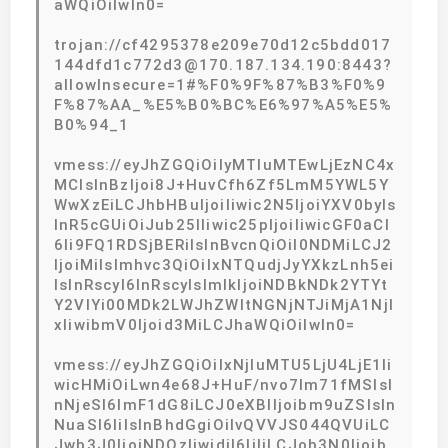
aWQiOiIwIn0=
trojan://cf4295378e209e70d12c5bdd017
144dfd1c772d3@170.187.134.190:8443?
allowInsecure=1#%F0%9F%87%B3%F0%9
F%87%AA_%E5%B0%BC%E6%97%A5%E5%
B0%94_1
vmess://eyJhZGQiOiIyMTIuMTEwLjEzNC4x
MCIsInBzIjoi8J+HuvCfh6Zf5LmM5YWL5Y
WwXzEiLCJhbHBuIjoiIiwic2N5IjoiYXV0byIs
InR5cGUiOiJub25lIiwic25pIjoiIiwicGF0aCI
6Ii9FQ1RDSjBERiIsInBvcnQiOiI0NDMiLCJ2
IjoiMiIsImhvc3QiOiIxNTQudjJyYXkzLnh5ei
IsInRscyI6InRscyIsImlkIjoiNDBkNDk2YTYt
Y2VlYi00MDk2LWJhZWItNGNjNTJiMjA1NjI
xIiwibmV0Ijoid3MiLCJhaWQiOiIwIn0=
vmess://eyJhZGQiOiIxNjIuMTU5LjU4LjE1Ii
wicHMiOiLwn4e68J+HuF/nvo7lm71fMSIsI
nNjeSI6ImF1dG8iLCJ0eXBlIjoibm9uZSIsIn
NuaSI6IiIsInBhdGgiOiIvQVVJS044QVUiLC
Jwb3J0IjoiNDQzIiwidiI6IjIiLCJob3N0Ijoib