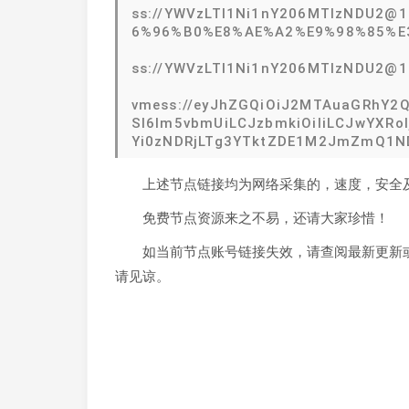
ss://YWVzLTI1Ni1nY206MTIzNDU2
6%96%B0%E8%AE%A2%E9%98%85%E
ss://YWVzLTI1Ni1nY206MTIzNDU2@
vmess://eyJhZGQiOiJ2MTAuaGRhY2Q
SI6Im5vbmUiLCJzbmkiOiIiLCJwYXRoIjo
Yi0zNDRjLTg3YTktZDE1M2JmZmQ1NDg
上述节点链接均为网络采集的，速度，安全
免费节点资源来之不易，还请大家珍惜！
如当前节点账号链接失效，请查阅最新更新或
请见谅。