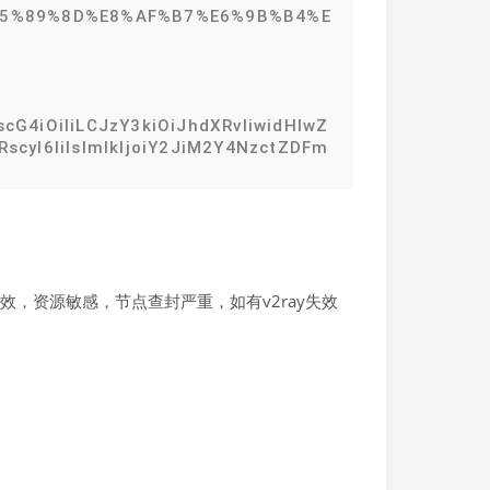
%E5%89%8D%E8%AF%B7%E6%9B%B4%E
G4iOiIiLCJzY3kiOiJhdXRvIiwidHlwZ
RscyI6IiIsImlkIjoiY2JiM2Y4NzctZDFm
，资源敏感，节点查封严重，如有v2ray失效