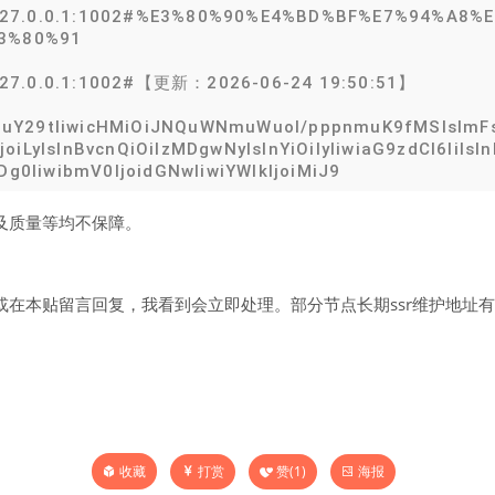
@127.0.0.1:1002#%E3%80%90%E4%BD%BF%E7%94%A8
3%80%91
127.0.0.1:1002#【更新：2026-06-24 19:50:51】
uY29tIiwicHMiOiJNQuWNmuWuol/pppnmuK9fMSIsImFsc
iLyIsInBvcnQiOiIzMDgwNyIsInYiOiIyIiwiaG9zdCI6IiIsIn
0IiwibmV0IjoidGNwIiwiYWlkIjoiMiJ9
及质量等均不保障。
在本贴留言回复，我看到会立即处理。部分节点长期ssr维护地址有效
打赏
赞(
1
)
海报
收藏