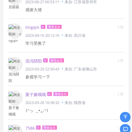
2023-06-27 00:53:11
来自: 江苏省苏州市
感谢大佬
4楼
tingqin
V
尊贵会员
2023-04-16 20:12:16
来自: 四川省
学习受教了
3楼
混沌阴阳
V
尊贵会员
2023-03-29 22:50:43
来自: 广东省佛山市
参观学习一下
2楼
栗子酱哦哦
V
尊贵会员
2023-03-26 16:38:32
来自: 陕西省
(ᐡっ ̫ •̥⸝⸝ᐡ)
1楼
7586
V
尊贵会员