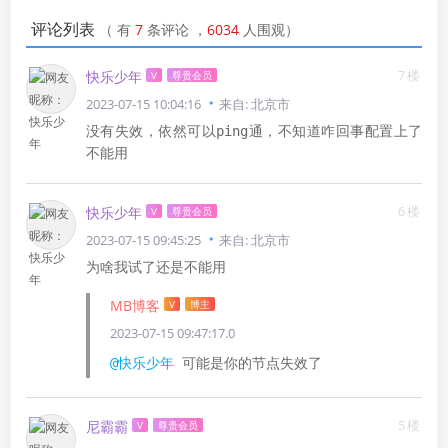
评论列表
（
有
7
条评论
，
6034
人围观）
7楼
快乐少年
V
尊贵会员
2023-07-15 10:04:16
来自: 北京市
没有失效，依然可以ping通，不知道咋回事配置上了
不能用
6楼
快乐少年
V
尊贵会员
2023-07-15 09:45:25
来自: 北京市
为啥我试了还是不能用
MB博客
V
博主
2023-07-15 09:47:17.0
@快乐少年
可能是你的节点失效了
5楼
尼霸霸
V
尊贵会员