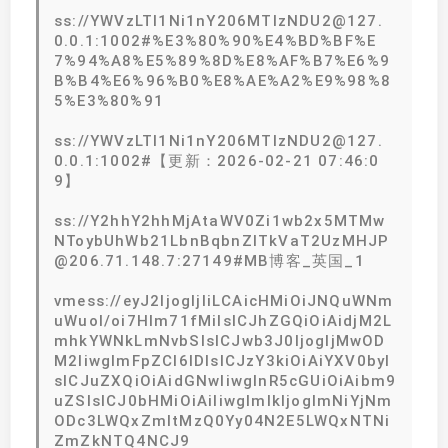
ss://YWVzLTI1Ni1nY206MTIzNDU2@127.
0.0.1:1002#%E3%80%90%E4%BD%BF%E
7%94%A8%E5%89%8D%E8%AF%B7%E6%9
B%B4%E6%96%B0%E8%AE%A2%E9%98%8
5%E3%80%91
ss://YWVzLTI1Ni1nY206MTIzNDU2@127.
0.0.1:1002#【更新：2026-02-21 07:46:0
9】
ss://Y2hhY2hhMjAtaWV0Zi1wb2x5MTMw
NToybUhWb21LbnBqbnZlTkVaT2UzMHJP
@206.71.148.7:27149#MB博客_英国_1
vmess://eyJ2IjogIjIiLCAicHMiOiJNQuWNm
uWuol/oi7Hlm71fMiIsICJhZGQiOiAidjM2L
mhkYWNkLmNvbSIsICJwb3J0IjogIjMwOD
M2IiwgImFpZCI6IDIsICJzY3kiOiAiYXV0byI
sICJuZXQiOiAidGNwIiwgInR5cGUiOiAibm9
uZSIsICJ0bHMiOiAiIiwgImlkIjogImNiYjNm
ODc3LWQxZmItMzQ0Yy04N2E5LWQxNTNi
ZmZkNTQ4NCJ9