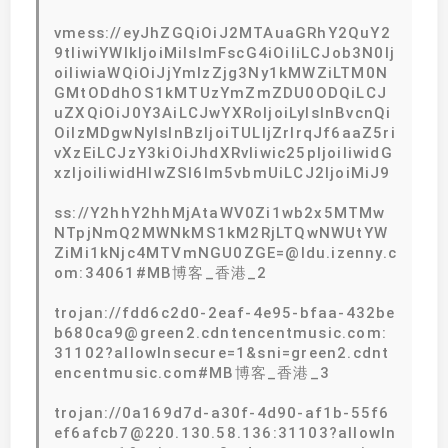
vmess://eyJhZGQiOiJ2MTAuaGRhY2QuY2
9tIiwiYWlkIjoiMiIsImFscG4iOiIiLCJob3N0Ij
oiIiwiaWQiOiJjYmIzZjg3Ny1kMWZiLTM0N
GMtODdhOS1kMTUzYmZmZDU0ODQiLCJ
uZXQiOiJ0Y3AiLCJwYXRoIjoiLyIsInBvcnQi
OiIzMDgwNyIsInBzIjoiTULljZrlrqJf6aaZ5ri
vXzEiLCJzY3kiOiJhdXRvIiwic25pIjoiIiwidG
xzIjoiIiwidHlwZSI6Im5vbmUiLCJ2IjoiMiJ9
ss://Y2hhY2hhMjAtaWV0Zi1wb2x5MTMw
NTpjNmQ2MWNkMS1kM2RjLTQwNWUtYW
ZiMi1kNjc4MTVmNGU0ZGE=@ldu.izenny.c
om:34061#MB博客_香港_2
trojan://fdd6c2d0-2eaf-4e95-bfaa-432be
b680ca9@green2.cdntencentmusic.com:
31102?allowInsecure=1&sni=green2.cdnt
encentmusic.com#MB博客_香港_3
trojan://0a169d7d-a30f-4d90-af1b-55f6
ef6afcb7@220.130.58.136:31103?allowIn