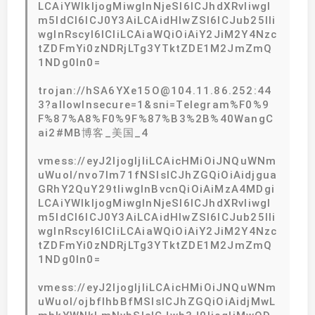
LCAiYWlkIjogMiwgInNjeSI6ICJhdXRvIiwgI
m5ldCI6ICJ0Y3AiLCAidHlwZSI6ICJub25lIi
wgInRscyI6ICIiLCAiaWQiOiAiY2JiM2Y4Nzc
tZDFmYi0zNDRjLTg3YTktZDE1M2JmZmQ
1NDg0In0=
trojan://hSA6YXe15O@104.11.86.252:44
3?allowInsecure=1&sni=Telegram%F0%9
F%87%A8%F0%9F%87%B3%2B%40WangC
ai2#MB博客_美国_4
vmess://eyJ2IjogIjIiLCAicHMiOiJNQuWNm
uWuol/nvo7lm71fNSIsICJhZGQiOiAidjgua
GRhY2QuY29tIiwgInBvcnQiOiAiMzA4MDgi
LCAiYWlkIjogMiwgInNjeSI6ICJhdXRvIiwgI
m5ldCI6ICJ0Y3AiLCAidHlwZSI6ICJub25lIi
wgInRscyI6ICIiLCAiaWQiOiAiY2JiM2Y4Nzc
tZDFmYi0zNDRjLTg3YTktZDE1M2JmZmQ
1NDg0In0=
vmess://eyJ2IjogIjIiLCAicHMiOiJNQuWNm
uWuol/ojbflhbBfMSIsICJhZGQiOiAidjMwL