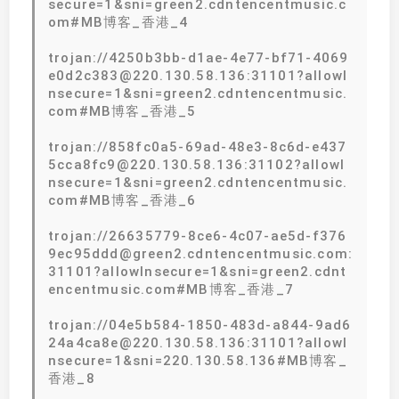
secure=1&sni=green2.cdntencentmusic.c
om#MB博客_香港_4
trojan://4250b3bb-d1ae-4e77-bf71-4069
e0d2c383@220.130.58.136:31101?allowI
nsecure=1&sni=green2.cdntencentmusic.
com#MB博客_香港_5
trojan://858fc0a5-69ad-48e3-8c6d-e437
5cca8fc9@220.130.58.136:31102?allowI
nsecure=1&sni=green2.cdntencentmusic.
com#MB博客_香港_6
trojan://26635779-8ce6-4c07-ae5d-f376
9ec95ddd@green2.cdntencentmusic.com:
31101?allowInsecure=1&sni=green2.cdnt
encentmusic.com#MB博客_香港_7
trojan://04e5b584-1850-483d-a844-9ad6
24a4ca8e@220.130.58.136:31101?allowI
nsecure=1&sni=220.130.58.136#MB博客_
香港_8