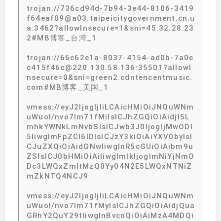
trojan://736cd94d-7b94-3e44-8106-3419
f64eaf09@a03.taipeicitygovernment.cn.u
a:3462?allowInsecure=1&sni=45.32.28.23
2#MB博客_台湾_1
trojan://66c62e1a-8037-4154-ad0b-7a0e
c415f46c@220.130.58.136:35501?allowI
nsecure=0&sni=green2.cdntencentmusic.
com#MB博客_美国_1
vmess://eyJ2IjogIjIiLCAicHMiOiJNQuWNm
uWuol/nvo7lm71fMiIsICJhZGQiOiAidjI5L
mhkYWNkLmNvbSIsICJwb3J0IjogIjMwODI
5IiwgImFpZCI6IDIsICJzY3kiOiAiYXV0byIsI
CJuZXQiOiAidGNwIiwgInR5cGUiOiAibm9u
ZSIsICJ0bHMiOiAiIiwgImlkIjogImNiYjNmO
Dc3LWQxZmItMzQ0Yy04N2E5LWQxNTNiZ
mZkNTQ4NCJ9
vmess://eyJ2IjogIjIiLCAicHMiOiJNQuWNm
uWuol/nvo7lm71fMyIsICJhZGQiOiAidjQua
GRhY2QuY29tIiwgInBvcnQiOiAiMzA4MDQi