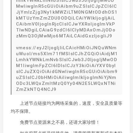
mhkYWNkLmNvbSIsICJwb3J0IjogIjMwOD
MwIiwgInR5cGUiOiAibm9uZSIsICJpZCI6IC
JjYmIzZjg3Ny1kMWZiLTM0NGMtODdhOS1
kMTUzYmZmZDU0ODQiLCAiYWlkIjogIjAiL
CAibmV0IjogInRjcCIsICJwYXRoIjogImVkP
TIwNDgiLCAiaG9zdCI6ICIyMDAxOmJjODo
zMmQ3OjMwMjo6MTAiLCAidGxzIjogIiJ9
vmess://eyJ2IjogIjIiLCAicHMiOiJNQuWNm
uWuol/ms5Xlm71fMSIsICJhZGQiOiAidjM1
LmhkYWNkLmNvbSIsICJwb3J0IjogIjMwOD
M1IiwgImFpZCI6IDIsICJzY3kiOiAiYXV0byI
sICJuZXQiOiAidGNwIiwgInR5cGUiOiAibm9
uZSIsICJ0bHMiOiAiIiwgImlkIjogImNiYjNm
ODc3LWQxZmItMzQ0Yy04N2E5LWQxNTNi
ZmZkNTQ4NCJ9
上述节点链接均为网络采集的，速度，安全及质量等
均不保障。
免费节点资源来之不易，还请大家珍惜！