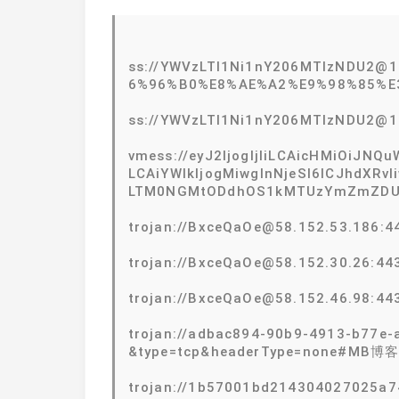
ss://YWVzLTI1Ni1nY206MTIzNDU2
6%96%B0%E8%AE%A2%E9%98%85%E
ss://YWVzLTI1Ni1nY206MTIzNDU2@
vmess://eyJ2IjogIjIiLCAicHMiOiJN
LCAiYWlkIjogMiwgInNjeSI6ICJhdXRvI
LTM0NGMtODdhOS1kMTUzYmZmZDU0ODQ
trojan://BxceQaOe@58.152.53.186:
trojan://BxceQaOe@58.152.30.26:4
trojan://BxceQaOe@58.152.46.98:
trojan://adbac894-90b9-4913-b77e-
&type=tcp&headerType=none#MB
trojan://1b57001bd214304027025a