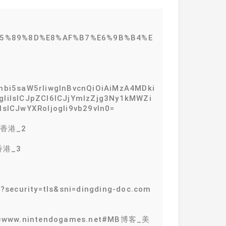
%E5%89%8D%E8%AF%B7%E6%9B%B4%E
hbi5saW5rIiwgInBvcnQiOiAiMzA4MDki
ogIiIsICJpZCI6ICJjYmIzZjg3Ny1kMWZi
ICJwYXRoIjogIi9vb29vIn0=
客_香港_2
_香港_3
security=tls&sni=dingding-doc.com
ni=www.nintendogames.net#MB博客_美