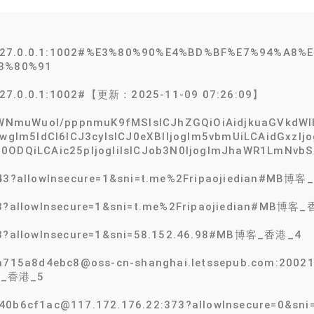
@127.0.0.1:1002#%E3%80%90%E4%BD%BF%E7%94%A8
3%80%91
127.0.0.1:1002#【更新：2025-11-09 07:26:09】
QuWNmuWuol/pppnmuK9fMSIsICJhZGQiOiAidjkuaGVkdWl
iwgIm5ldCI6ICJ3cyIsICJ0eXBlIjogIm5vbmUiLCAidGxzIj
iLCAic25pIjogIiIsICJob3N0IjogImJhaWR1LmNvbSIs
443?allowInsecure=1&sni=t.me%2Fripaojiedian#MB博
43?allowInsecure=1&sni=t.me%2Fripaojiedian#MB博客
443?allowInsecure=1&sni=58.152.46.98#MB博客_香港_4
a715a8d4ebc8@oss-cn-shanghai.letssepub.com:20021?
博客_香港_5
740b6cf1ac@117.172.176.22:373?allowInsecure=0&s