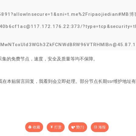
25891?allowInsecure=1&sni=t.me%2Fripaojiedian#M
40b6cf1ac@117.172.176.22:373/?type=tcp&security=
MTMwNToxUld3WGh3ZkFCNWdBRW96VTRHMlBn@45.87
网络采集的免费节点，速度，安全及质量等均不保障。
在本贴留言回复，我看到会立即处理。部分节点长期ssr维护地址有效
打赏
赞(
1
)
海报
收藏