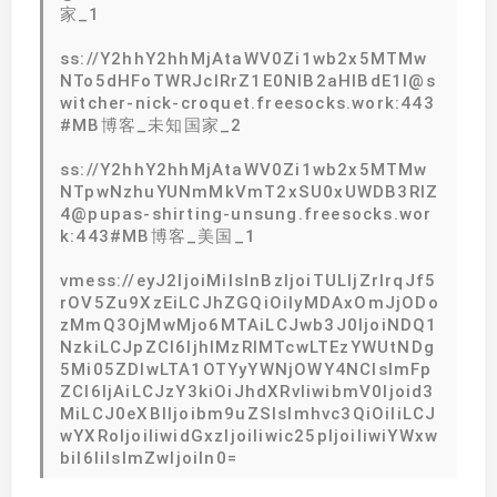
家_1
ss://Y2hhY2hhMjAtaWV0Zi1wb2x5MTMw
NTo5dHFoTWRJclRrZ1E0NlB2aHlBdE1I@s
witcher-nick-croquet.freesocks.work:443
#MB博客_未知国家_2
ss://Y2hhY2hhMjAtaWV0Zi1wb2x5MTMw
NTpwNzhuYUNmMkVmT2xSU0xUWDB3RlZ
4@pupas-shirting-unsung.freesocks.wor
k:443#MB博客_美国_1
vmess://eyJ2IjoiMiIsInBzIjoiTULljZrlrqJf5
rOV5Zu9XzEiLCJhZGQiOiIyMDAxOmJjODo
zMmQ3OjMwMjo6MTAiLCJwb3J0IjoiNDQ1
NzkiLCJpZCI6IjhlMzRlMTcwLTEzYWUtNDg
5Mi05ZDIwLTA1OTYyYWNjOWY4NCIsImFp
ZCI6IjAiLCJzY3kiOiJhdXRvIiwibmV0Ijoid3
MiLCJ0eXBlIjoibm9uZSIsImhvc3QiOiIiLCJ
wYXRoIjoiIiwidGxzIjoiIiwic25pIjoiIiwiYWxw
biI6IiIsImZwIjoiIn0=