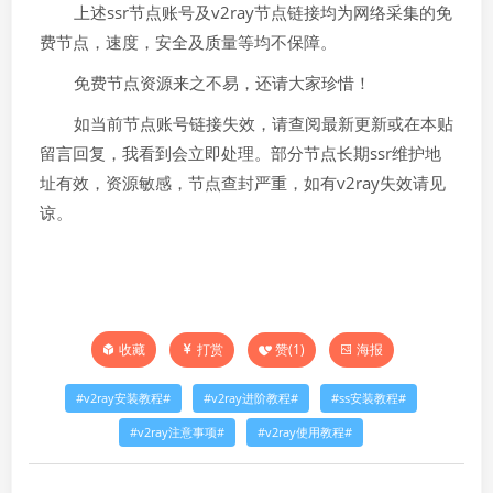
上述ssr节点账号及v2ray节点链接均为网络采集的免
费节点，速度，安全及质量等均不保障。
免费节点资源来之不易，还请大家珍惜！
如当前节点账号链接失效，请查阅最新更新或在本贴
留言回复，我看到会立即处理。部分节点长期ssr维护地
址有效，资源敏感，节点查封严重，如有v2ray失效请见
谅。
打赏
赞(
1
)
海报
收藏
v2ray安装教程
v2ray进阶教程
ss安装教程
v2ray注意事项
v2ray使用教程