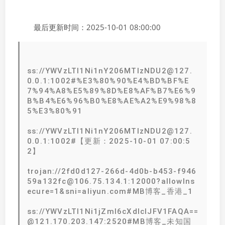
最后更新时间：2025-10-01 08:00:00
ss://YWVzLTI1Ni1nY206MTIzNDU2@127.
0.0.1:1002#%E3%80%90%E4%BD%BF%E
7%94%A8%E5%89%8D%E8%AF%B7%E6%9
B%B4%E6%96%B0%E8%AE%A2%E9%98%8
5%E3%80%91
ss://YWVzLTI1Ni1nY206MTIzNDU2@127.
0.0.1:1002#【更新：2025-10-01 07:00:5
2】
trojan://2fd0d127-266d-4d0b-b453-f946
59a132fc@106.75.134.1:12000?allowIns
ecure=1&sni=aliyun.com#MB博客_香港_1
ss://YWVzLTI1Ni1jZmI6cXdlclJFV1FAQA==
@121.170.203.147:2520#MB博客_未知国