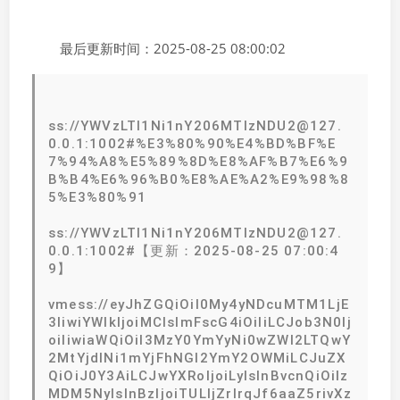
最后更新时间：2025-08-25 08:00:02
ss://YWVzLTI1Ni1nY206MTIzNDU2@127.
0.0.1:1002#%E3%80%90%E4%BD%BF%E
7%94%A8%E5%89%8D%E8%AF%B7%E6%9
B%B4%E6%96%B0%E8%AE%A2%E9%98%8
5%E3%80%91
ss://YWVzLTI1Ni1nY206MTIzNDU2@127.
0.0.1:1002#【更新：2025-08-25 07:00:4
9】
vmess://eyJhZGQiOiI0My4yNDcuMTM1LjE
3IiwiYWlkIjoiMCIsImFscG4iOiIiLCJob3N0Ij
oiIiwiaWQiOiI3MzY0YmYyNi0wZWI2LTQwY
2MtYjdlNi1mYjFhNGI2YmY2OWMiLCJuZX
QiOiJ0Y3AiLCJwYXRoIjoiLyIsInBvcnQiOiIz
MDM5NyIsInBzIjoiTULljZrlrqJf6aaZ5rivXz